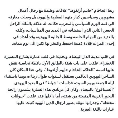
ربط الحاخام “حاييم أزلغوط” علاقات وطيدة مع رجال أعمال
مشهورين وسياسيين كبار منهم المغاربة واليهود، بل وصلت معارفه
الى قمة الهرم السياسي بالمغرب، فكانت له علاقة بالملك الراحل
الحسن الثاني الذي استضافه في العديد من المناسبات، وكلفه
بالعديد من المهام الخاصة وسط الجالية اليهودية، وقد أهداه في
إحدى المرات قلادة ذهبية احتفظ وافتخر بها كثيرا الى يوم مماته.
في قلب مدينة الدار البيضاء، وتحديدا في قلب عمارة بشارع المسيرة
الخضراء، علقت على باب شقة بالطابق الأول يافطة نحاسية نقش
عليها اسمه “الحاكم الحاخام حاييم أزلغوط”، وفي هذا المكان كان
الساحر اليهودي العالمي يستقبل لسنوات طوال زبناءه يوميا باستثناء
ليلة الجمعة ويوم السبت، قداسات “شباط” في المعبد اليهودي
“السيناغوغ” بالبيضاء، وكان كل مرتادي هذه العمارة يشتمون رائحة
البخور الغريبة المنبعثة من شقته، أما داخلها فقد علقت “حيوانات
محنطة”، وجدرانها مؤثثة بصور لرجال الدين اليهود كتبت عليها
عبارات باللغة العبرية.