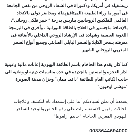
ريتشفيلد فى أمريكا، ودكتوراة فى الشفاء الروحى من نفس الجامعة
فى أمور ما وراء الطبيعة (الميتافيزيقا)، ومحاضر دولى بالاتحاد
العالمى للفلكيين الروحانيين بباريس بدرجة “ خبير فلكى روحانى”،
بالإضافة ماجستير فى العلاج بالطاقة النورانية ، وأخرى فى البرمجة
اللغوية العصبية وشهادة فى الإرشاد الروحي الداخلي بالأضافة فى
معرفته بسحر الكابلا والسحر البابلي الصابئي وجميع أنواع السحر
المغربي الروحاني الشهير
.
كما كان يقدم هذا الحاخام باسم الطائفة اليهودية إعانات مالية وعينية
لدار العجزة والمسنين بالجديدة في عدة مناسبات دينية او وطنية الى
جانب الكاتب العام للطائفة “دافيد ممان” وحزان مدينة الصويرة
“موشي اوحيون”
يسعدنا أن نعلن لسيادتكم أننا على إستعداد تام للكشف وعلاجات
الحالات وقبول الاستفسارات علي رقم الخاص والوحيد للساحر
اليهودي المغربي الحاخام “حاييم أزلغوط”
0033644694000