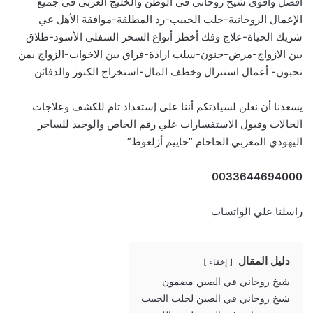
افضل واقوي شيخ روحاني
في الوطن والخليج العربي في جميع
الإعمال الروحانية-جلب الحبيب-رد المطلقة-موافقة الأهل عي
شريك الحياة-علاج وفك أخطر أنواع السحر السفلي الأسود-طلاق
بين الازواج-مرض-جنون-سلب ارادة-فراق بين الاخوات-الزواج بمن
تحبون- أعمال استنزال وخطف المال-استخراج الكنوز والدفائن
يسعدنا أن نعلن لسيادتكم أننا على إستعداد تام للكشف وعلاجات
الحالات وقبول الاستفسارات علي رقم الخاص والوحيد للساحر
اليهودي المغربي الحاخام “حاييم أزلغوط”
0033644694000
راسلنا علي الواتساب
دليل المقال
إخفاء
شيخ روحاني في الصين مضمون
شيخ روحاني في الصين لجلب الحبيب