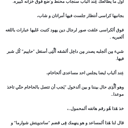
اول ما يطالعك عِند ألباب سنجاب محنط و َضع فَوق خزانه كبيره.
بجانبها كراسى أنتظار جلست فيها أمراتان و شاب،
فوق ألكراسى علقت صور لرجال دين يهود كتبت عَليها عبارات باللغه
ألعبريه .
شيء مِن ألجلبه يصدر مِن داخِل ألشقه ألَّتِى أستغل “حاييم” كُل شبر
فيها.
عِند ألباب ايضا يجلس احد مساعدى ألحاخام،
وهو ألَّذِى حال بيننا و بين ألدخول “يَجب أن تتصل بالحاخام حتّي تاخذ
موعدا..
خذ هَذا هُو رقم هاتفه ألمحمول..،
قال لنا هَذا ألمساعد و هو ينهمك فِى قضم “ساندويتش شوارما” و