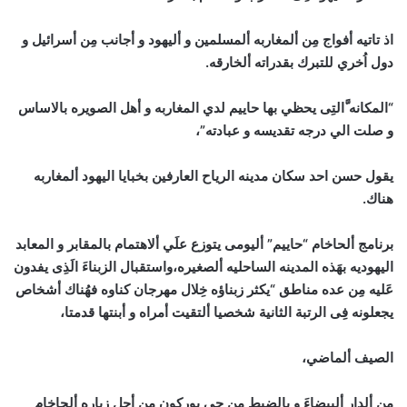
اذ تاتيه أفواج مِن ألمغاربه ألمسلمين و أليهود و أجانب مِن أسرائيل و
دول اُخري للتبرك بقدراته ألخارقه.
“المكانه َّالتِى يحظي بها حاييم لدي المغاربه و أهل الصويره بالاساس
و صلت الي درجه تقديسه و عبادته”،
يقول حسن احد سكان مدينه الرياح العارفين بخبايا اليهود ألمغاربه
هناك.
برنامج ألحاخام “حاييم” أليومى يتوزع علَي ألاهتمام بالمقابر و المعابد
اليهوديه بهَذه المدينه الساحليه ألصغيره،واستقبال الزبناءَ الَذِى يفدون
عَليه مِن عده مناطق “يكثر زبناؤه خِلال مهرجان كناوه فهُناك أشخاص
يجعلونه فِى الرتبة الثانية شخصيا ألتقيت أمراه و أبنتها قدمتا،
الصيف ألماضي،
من ألدار ألبيضاءَ و بالضبط مِن حى بوركون مِن أجل زياره ألحاخام