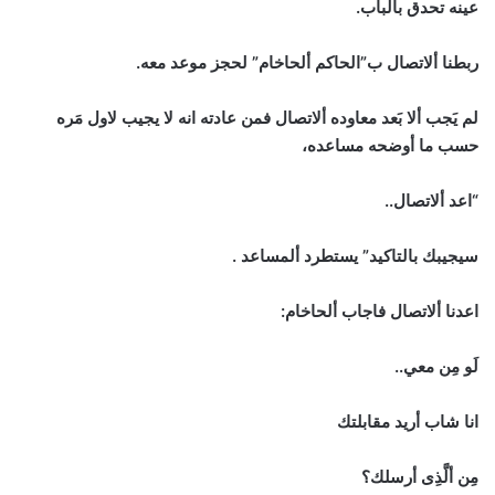
عينه تحدق بالباب.
ربطنا ألاتصال ب”الحاكم ألحاخام” لحجز موعد معه.
لم يَجب ألا بَعد معاوده ألاتصال فمن عادته انه لا يجيب لاول مَره
حسب ما أوضحه مساعده،
“اعد ألاتصال..
سيجيبك بالتاكيد” يستطرد ألمساعد .
اعدنا ألاتصال فاجاب ألحاخام:
لَو مِن معي..
انا شاب أريد مقابلتك
مِن ألَّذِى أرسلك؟