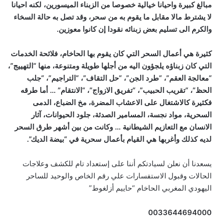
مبالغ كبيرة واحيانا خيالية خصوصا من الزبناء الميسورين، لكنه احيانا
لا يشترط مالا مقابل ما يقوم به من سحر، وقد تصل به حالة السخاء
والكرم الى تسليم بعض زبنائه نقودا إن كانوا معوزين.
كثيرة هي أعمال السحر التي كان يقوم بها الحاخام، فلائحة الخدمات
التي كان زبناؤه يلجؤون اليه من أجلها طويلة ومتنوعة، منها “التهييج”،
“معالجة العقم”، “طرد الجن”، “حل التقاف”، “التراجيم”، “جلب
الحظ”، “تقريب الحبيب”، “تفريق الازواج”، “الانتقام” … أما طرقه
فكثيرة كالاشتغال على الاعشاب المضرة، مخ الضباع، الدمى
السحرية، مواد نجسة، المسامير الصدئة، جلود الحيوانات، آثار
الانسان مع التعازيم الشيطانية … وكانت من بين أشهر طرق السحر
لديه كذلك وأغربها هي القيام بأعمال سحرية في “بيضة الديك”.
يسعدنا أن نعلن لسيادتكم أننا على إستعداد تام للكشف وعلاجات
الحالات وقبول الاستفسارات علي رقم الخاص والوحيد للساحر
اليهودي المغربي الحاخام “حاييم أزلغوط”
0033644694000