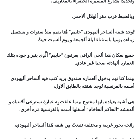
وتحديدا بشارع ألمسيره ألخضراءَ بالمعاريف،
وبالضبط قرب مقر ألهلال ألاحمر.
تُوجد شقه ألساحر أليهودى “حاييم” هُنا يقيم منذُ سنوات و يستقبل
زبناءه يوميا باستثناءَ ليلة ألجمعة و يوم ألسبت حيثُ
جميع سكان هَذا ألحى ألراقى يعرفون “حاييم” ألَّذِى يثير و جوده بتلك
العماره ألهادئه صخبا غَير عادي.
بينما كنا نهم بدخول ألعماره صندوق بريد كتب فيه ألساحر أليهودى
أسمه بالفرنسية تُوجد شقته بالطابق ألاول،
هى أشبه بعياده بابها مفتوح بينما علقت بِه عبارة تسترعى ألانتباه و
ألدهشه “الحاكم ألحاخام” أسفلها أسمه بالفرنسية مَره أخرى.
رائحه بخور غريبة و مختلفة تنبعثَ مِن شقه هَذا ألساحر أليهودي،