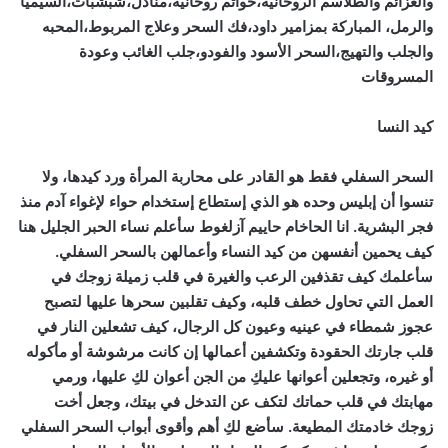
والعزائم والطلاسم الروحانيه،خواتم روحانيه،منادل،شبشبات،السيميا
والرمل، المباركة بمزامير داود،فك السحر وعلاج المربوط،المحبه
والجلب والتهيج،السحر الأسود والفودو،جلب الغائب وعودة
المسروقات
كيد النسا
السحر السفلي فقط هو القادر على محاربة المرأة ورد كيدها، ولا
تنسوا أن إبليس وحده هو الذي إستطاع إستخدام حواء لإغواء آدم منذ
فجر البشرية. انا الحاخام حاييم آزلغوط سأعلم نساء الحبر الجليل هنا
كيف يحمين أنفسهن من كيد النساء وأعمالهن بالسحر السفلي.
سأعلمك كيف تقذفين الرعب والغيرة في قلب زميلة زوجك في
العمل التي تحاول خطف قلبه، وكيف تقلبين سحرها عليها لتصبح
عجوز شمطاء في عينيه وعيون كل الرجال، كيف تشعلين النار في
قلب جارتك الحقودة وتكشفين أعمالها إن كانت مرشوشة أو مأكوله
أو غيره، وتجعلين أعوانها عليكِ من الجن أعوان لكِ عليها، ورمي
مهابتك في قلب حماتك لتكف عن التدخل في بيتك، وجعل أخت
زوجك خادمتك المطيعة. سأضع لكِ أهم وأقوى أبواب السحر السفلي