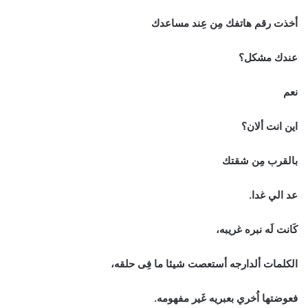
أخذت رقم هاتفك مِن عِند مساعدك
عندك مشكل؟
نعم
اين انت ألان؟
بالقرب مِن شقتك
عد الي غدا.
كَانت لَه نبره غريبه،
الكلمات ألدارجه أستعصت شيئا ما فِى حلقه،
فعوضتها اُخري بعبريه غَير مفهومه.