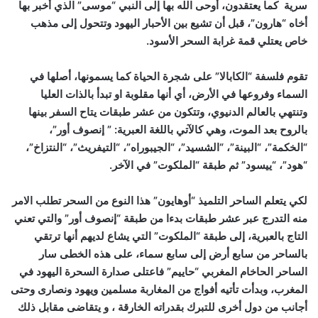
سرية كما يعتقدون، أوحى الله بها إلى النبي “موسى” الذي أخبر بها
أخاه “هارون”، قبل أن تشيع بين الأحبار اليهود وتتحول إلى مذهب
خاص يعتلي قمة غرابة السحر الأسود.
تقوم فلسفة “الكابالا” على شجرة الحياة كما يسمونها، أصلها في
السماء وفروعها في الأرض، أي أنها مقلوبة او تبدأ بالذات العليا
وتنتهي بالعالم الدنيوي، وتتكون من عشر طبقات يتاح السفر بينها
بالروح بعد الموت، وهي كالآتي باللغة العبرية: ” إنصوف أور”،
“الخكمة”، “البينة”، “الشسيد”، “الجيبوراه”، “التيفريث”، “النتزاخ”،
“هود”، “ييسود” ثم طبقة “الملكوت” في الآخر.
لكي يتعلم الساحر التلميذ “أوهايون” هذا النوع من السحر تطلب الامر
منه التدرج عبر عشر طبقات بدءا من طبقة “إنصوف أور” والتي تعني
التاج بالعبرية، إلى طبقة “الملكوت” التي يشاع لديهم أنها ترتقي
بالساحر من سابع أرض إلى سابع سماء، على هذه الخطى سار
الساحر الحاخام المغربي “حاييم” فاعتلى صدارة السحرة اليهود في
المغرب، وبدأت تأتيه أفواج من المغاربة مسلمين ويهود ونصارى وحتى
أجانب من دول أخرى للتبرك بقدراته الخارقة ، و يتقاضى مقابل ذلك