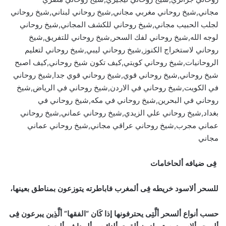
مجاني,شيخ روحاني مغربي مجاني,شيخ روحاني لبناني,شيخ روحاني
لجلب الحبيب مجاني,شيخ روحاني للكشف المجاني,شيخ روحاني
لوجه الله,شيخ روحاني لفك السحر,شيخ روحاني للتفريق,شيخ
روحاني لاستخراج الكنوز,شيخ روحاني ليبي,شيخ روحاني لتعليم
الروحانيات,شيخ روحاني كويتي,كيف تكون شيخ روحاني,كيف اصبح
شيخ روحاني,شيخ روحاني قوي,شيخ روحاني قوي جدا,شيخ روحاني
في الكويت,شيخ روحاني في الاردن,شيخ روحاني في الرياض,شيخ
روحاني في البحرين,شيخ روحاني في مكه,شيخ روحاني في
بغداد,شيخ روحاني علي الزيدي,شيخ روحاني عماني,شيخ روحاني
عماني مجرب,شيخ روحاني عراقي مجاني,شيخ روحاني عماني
مجاني
فِى ضيافه ألحاخامات
للسحر ألاسود خريطه فِى ألمغرب فاباطرته يتوزعون بمناطق بعينها،
حسب أنواع ألسحر ألَّتِى يحترفونها إذا كَان “الفقها” ألَّذِين يبرعون فِى