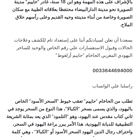
بالإشراف على هذه المهمة وهو ابن 18 سنة، غادر “حاييم” مدينة
الصويرة نحو مدينة الدارالبيضاء محتفظا بعلاقاته الطيبة مع سكان
الصويرة وخاصة من أبناء مدينته وحيه القديم وعلى رأسهم حلاق
الملاح.
يسعدنا أن نعلن لسيادتكم أننا على إستعداد تام للكشف وعلاجات
الحالات وقبول الاستفسارات علي رقم الخاص والوحيد للساحر
اليهودي المغربي الحاخام “حاييم أزلغوط”
0033644694000
راسلنا علي الواتساب
تطلب من الحاخام “حاييم” تعقب خيوط “السحر الأسود” الخاص
باليهود، والذي يسمى بسحر “الكبالا”، هذا النوع من السحر يوجد في
ثاني كتاب مقدس عند اليهود، وهو “التلمود” الذي يعد بمثابة الشريعة
التطبيقية للديانة اليهودية، هذا الأمر يبرر براعة اليهود في السحر،
واحتراف رجال الدين اليهود السحر الأسود أو “الكبالا” ، وهي كلمة