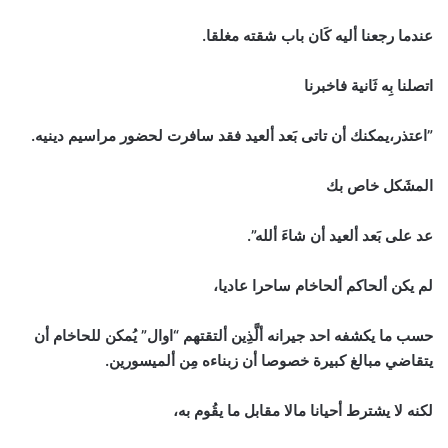
عندما رجعنا أليه كَان باب شقته مغلقا.
اتصلنا بِه ثَانية فاخبرنا
”اعتذر،يمكنك أن تاتى بَعد ألعيد فقد سافرت لحضور مراسيم دينيه.
المشَكل خاص بك
عد على بَعد ألعيد أن شاءَ ألله”.
لم يكن ألحاكم ألحاخام ساحرا عاديا،
حسب ما يكشفه احد جيرانه ألَّذِين ألتقتهم “اوال” يُمكن للحاخام أن
يتقاضي مبالغ كبيرة خصوصا أن زبناءه مِن ألميسورين.
لكنه لا يشترط أحيانا مالا مقابل ما يقُوم به،