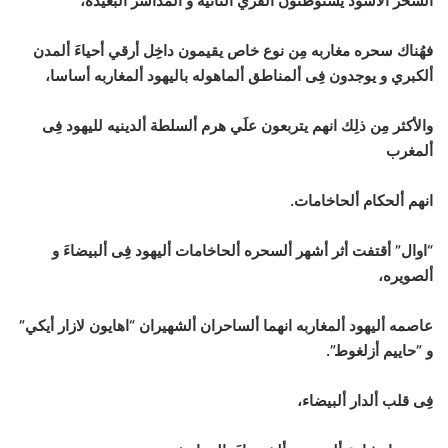
ألسحر ألاسود يستوطنون ألقري ألنائيه و ألمداشر ألبعيده،
فهُناك سحره مغاربه مِن نوع خاص يقيمون داخِل أرقي أحياءَ ألمدن
ألكبري و يوجدون فِى ألمناطق ألماهوله باليهود ألمغاربه أساسا،
والأكثر مِن ذلِك انهم يتربعون علَي هرم ألسلطة ألدينيه لليهود فِى
ألمغرب
انهم ألحكام ألحاخامات.
“اوال” أقتفت أثر أشهر ألسحره ألحاخامات أليهود فِى ألبيضاءَ و
ألصويره،
عاصمه أليهود ألمغاربه انهما ألساحران ألشهيران “اهايون لازار أيكي”
و ”حاييم أزلغوط”.
فِى قلب ألدار ألبيضاء،