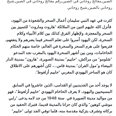
الصين,معالج روحاني في الصين,رقم معالج روحاني في الصين,شيخ
روحاني بالصين,شيخ روحاني
كثرت في عهد النبي سليمان أعمال السحر والشعوذة من اليهود،
فأنزل الله عليهم اثنين من الملائكة ”هاروت وماروت” للتمييز بين
السحر والمعجزة، ولإظهار الفرق كذلك بين كلام الأنبياء وكلام
السحرة، لكن اليهود أسروا على تعلم السحر فيما يضرهم ولا ينفعهم،
فتربعوا على هرم السحر والسحرة في العالم، خاصة منهم الحكام
الحاخامات، ومن بين أشهر السحرة اليهود بالمغرب نجد المدعو
“شلومو” من مراكش، “حاييم” بمدينة الصويرة، “هارون” بمدينة الدار
البيضاء و”مول الفران” بمدينة فاس…، لكن أشهرهم على الاطلاق
كان هو الساحر اليهودي المغربي “حاييم أزلغوط”.
لا يوجد أحد من الجديديين او القدامى، الذين عاشروا في السابق
المسيحيين واليهود، لا يعرف الحاخام اليهودي “حاييم أزلغوط”، فهو
من مواليد مدينة الصويرة في سنة 1948 من جد لامه يدعى “رابي
موشي كوهين” والذي كان حزانا بالمدينة قديما، فتبرك الحفيد من
بركاته وتشرف بتزكية مقدسة منه، فلما توفي الجد تولى “حاييم”