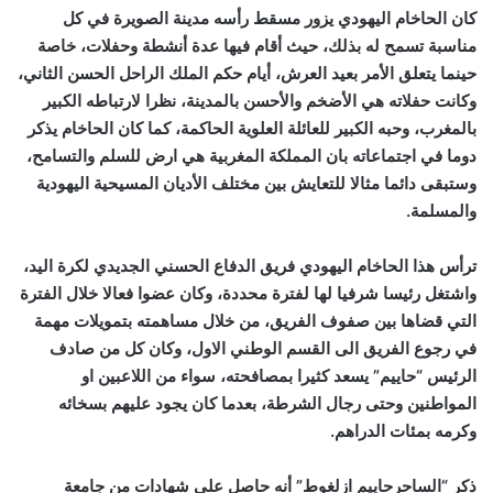
كان الحاخام اليهودي يزور مسقط رأسه مدينة الصويرة في كل
مناسبة تسمح له بذلك، حيث أقام فيها عدة أنشطة وحفلات، خاصة
حينما يتعلق الأمر بعيد العرش، أيام حكم الملك الراحل الحسن الثاني،
وكانت حفلاته هي الأضخم والأحسن بالمدينة، نظرا لارتباطه الكبير
بالمغرب، وحبه الكبير للعائلة العلوية الحاكمة، كما كان الحاخام يذكر
دوما في اجتماعاته بان المملكة المغربية هي ارض للسلم والتسامح،
وستبقى دائما مثالا للتعايش بين مختلف الأديان المسيحية اليهودية
والمسلمة.
ترأس هذا الحاخام اليهودي فريق الدفاع الحسني الجديدي لكرة اليد،
واشتغل رئيسا شرفيا لها لفترة محددة، وكان عضوا فعالا خلال الفترة
التي قضاها بين صفوف الفريق، من خلال مساهمته بتمويلات مهمة
في رجوع الفريق الى القسم الوطني الاول، وكان كل من صادف
الرئيس “حاييم” يسعد كثيرا بمصافحته، سواء من اللاعبين او
المواطنين وحتى رجال الشرطة، بعدما كان يجود عليهم بسخائه
وكرمه بمئات الدراهم.
ذكر “الساحرحاييم ازلغوط” أنه حاصل على شهادات من جامعة