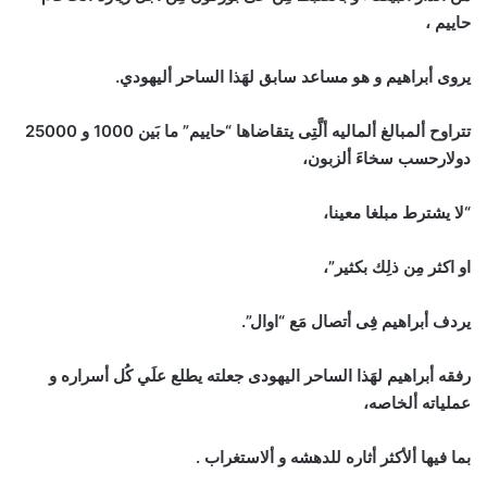
حاييم ،
يروى أبراهيم و هو مساعد سابق لهَذا الساحر أليهودي.
تتراوح ألمبالغ ألماليه ألَّتِى يتقاضاها “حاييم” ما بَين 1000 و 25000
دولارحسب سخاءَ ألزبون،
“لا يشترط مبلغا معينا،
او اكثر مِن ذلِك بكثير”،
يردف أبراهيم فِى أتصال مَع “اوال”.
رفقه أبراهيم لهَذا الساحر اليهودى جعلته يطلع علَي كُل أسراره و
عملياته ألخاصه،
بما فيها ألأكثر أثاره للدهشه و ألاستغراب .