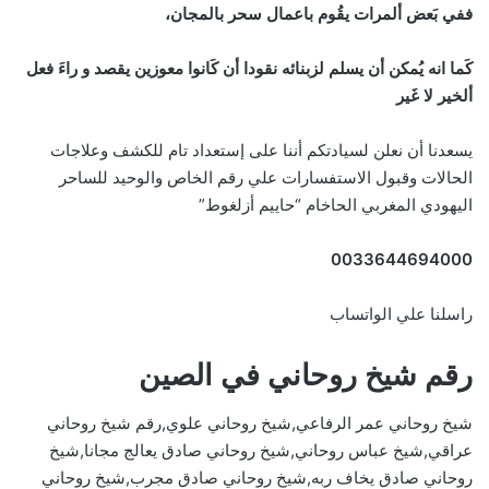
ففي بَعض ألمرات يقُوم باعمال سحر بالمجان،
كَما انه يُمكن أن يسلم لزبنائه نقودا أن كَانوا معوزين يقصد و راءَ فعل
ألخير لا غَير
يسعدنا أن نعلن لسيادتكم أننا على إستعداد تام للكشف وعلاجات
الحالات وقبول الاستفسارات علي رقم الخاص والوحيد للساحر
اليهودي المغربي الحاخام “حاييم أزلغوط”
0033644694000
راسلنا علي الواتساب
رقم شيخ روحاني في الصين
شيخ روحاني عمر الرفاعي,شيخ روحاني علوي,رقم شيخ روحاني
عراقي,شيخ عباس روحاني,شيخ روحاني صادق يعالج مجانا,شيخ
روحاني صادق يخاف ربه,شيخ روحاني صادق مجرب,شيخ روحاني