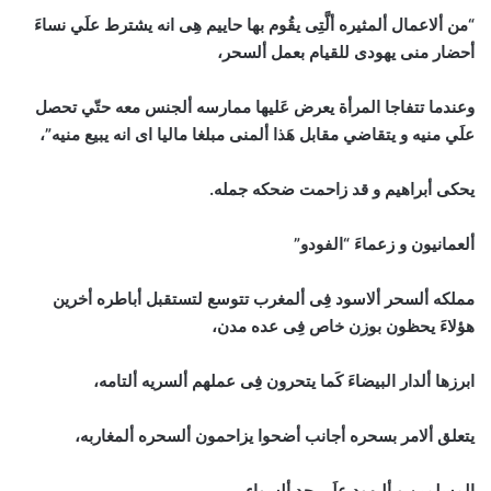
“من ألاعمال ألمثيره ألَّتِى يقُوم بها حاييم هِى انه يشترط علَي نساءَ
أحضار منى يهودى للقيام بعمل ألسحر،
وعندما تتفاجا المرأة يعرض عَليها ممارسه ألجنس معه حتّي تحصل
علَي منيه و يتقاضي مقابل هَذا ألمنى مبلغا ماليا اى انه يبيع منيه”،
يحكى أبراهيم و قد زاحمت ضحكه جمله.
ألعمانيون و زعماءَ “الفودو”
مملكه ألسحر ألاسود فِى ألمغرب تتوسع لتستقبل أباطره أخرين
هؤلاءَ يحظون بوزن خاص فِى عده مدن،
ابرزها ألدار البيضاءَ كَما يتحرون فِى عملهم ألسريه ألتامه،
يتعلق ألامر بسحره أجانب أضحوا يزاحمون ألسحره ألمغاربه،
المسلمين و أليهود علَي حد ألسواء.