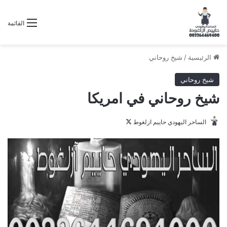
القائمة
الرئيسية
/
شيخ روحاني
شيخ روحاني
شيخ روحاني في امريكا
تابع
الساحر اليهودي حاييم ازلغوط
على
X