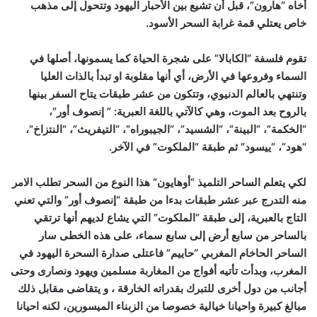
أخاه “هارون”، قبل أن تشيع بين الأحبار اليهود وتتحول إلى مذهب
خاص يعتلي قمة غرابة السحر الأسود.
تقوم فلسفة “الكابالا” على شجرة الحياة كما يسمونها، أصلها في
السماء وفروعها في الأرض، أي أنها مقلوبة او تبدأ بالذات العليا
وتنتهي بالعالم الدنيوي، وتتكون من عشر طبقات يتاح السفر بينها
بالروح بعد الموت، وهي كالآتي باللغة العبرية: ” إنصوف أور”،
“الخكمة”، “البينة”، “الشسيد”، “الجيبوراه”، “التيفريث”، “النتزاخ”،
“هود”، “ييسود” ثم طبقة “الملكوت” في الآخر.
لكي يتعلم الساحر التلميذ “أوهايون” هذا النوع من السحر تطلب الامر
منه التدرج عبر عشر طبقات بدءا من طبقة “إنصوف أور” والتي تعني
التاج بالعبرية، إلى طبقة “الملكوت” التي يشاع لديهم أنها ترتقي
بالساحر من سابع أرض إلى سابع سماء، على هذه الخطى سار
الساحر الحاخام المغربي “حاييم” فاعتلى صدارة السحرة اليهود في
المغرب، وبدأت تأتيه أفواج من المغاربة مسلمين ويهود ونصارى وحتى
أجانب من دول أخرى للتبرك بقدراته الخارقة ، و يتقاضى مقابل ذلك
مبالغ كبيرة واحيانا خيالية خصوصا من الزبناء الميسورين، لكنه احيانا