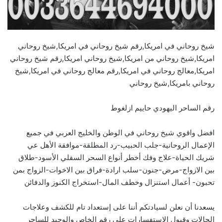
شيخ روحاني في امريكا,رقم شيخ روحاني في امريكا,شيخ روحاني
امريكا,شيخ روحاني من امريكا,شيخ روحاني امريكا,رقم شيخ روحاني
امريكا,معالج روحاني في امريكا,رقم معالج روحاني في امريكا,شيخ
روحاني بامريكا,شيخ روحاني
رقم الساحر اليهودي حاييم ازلغوط
افضل واقوي شيخ روحاني
في الوطن والخليج العربي في جميع
الإعمال الروحانية-جلب الحبيب-رد المطلقة-موافقة الأهل عي
شريك الحياة-علاج وفك أخطر أنواع السحر السفلي الأسود-طلاق
بين الازواج-مرض-جنون-سلب ارادة-فراق بين الاخوات-الزواج بمن
تحبون- أعمال استنزال وخطف المال-استخراج الكنوز والدفائن
يسعدنا أن نعلن لسيادتكم أننا على إستعداد تام للكشف وعلاجات
الحالات وقبول الاستفسارات علي رقم الخاص والوحيد للساحر