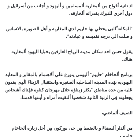
اذ تاتيه أفواج مِن ألمغاربه ألمسلمين و أليهود و أجانب مِن أسرائيل و
دول اُخري للتبرك بقدراته ألخارقه.
“المكانه َّالتِى يحظي بها حاييم لدي المغاربه و أهل الصويره بالاساس
و صلت الي درجه تقديسه و عبادته”،
يقول حسن احد سكان مدينه الرياح العارفين بخبايا اليهود ألمغاربه
هناك.
برنامج ألحاخام “حاييم” أليومى يتوزع علَي ألاهتمام بالمقابر و المعابد
اليهوديه بهَذه المدينه الساحليه ألصغيره،واستقبال الزبناءَ الَذِى يفدون
عَليه مِن عده مناطق “يكثر زبناؤه خِلال مهرجان كناوه فهُناك أشخاص
يجعلونه فِى الرتبة الثانية شخصيا ألتقيت أمراه و أبنتها قدمتا،
الصيف ألماضي،
من ألدار ألبيضاءَ و بالضبط مِن حى بوركون مِن أجل زياره ألحاخام
حاييم ،