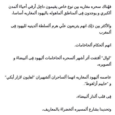
فهُناك سحره مغاربه مِن نوع خاص يقيمون داخِل أرقي أحياءَ ألمدن
ألكبري و يوجدون فِى ألمناطق ألماهوله باليهود ألمغاربه أساسا،
والأكثر مِن ذلِك انهم يتربعون علَي هرم ألسلطة ألدينيه لليهود فِى
ألمغرب
انهم ألحكام ألحاخامات.
“اوال” أقتفت أثر أشهر ألسحره ألحاخامات أليهود فِى ألبيضاءَ و
ألصويره،
عاصمه أليهود ألمغاربه انهما ألساحران ألشهيران “اهايون لازار أيكي”
و ”حاييم أزلغوط”.
فِى قلب ألدار ألبيضاء،
وتحديدا بشارع ألمسيره ألخضراءَ بالمعاريف،