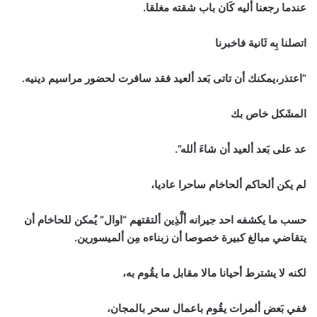
عندما رجعنا أليه كَان باب شقته مغلقا.
اتصلنا بِه ثَانية فاخبرنا
”اعتذر،يمكنك أن تاتى بَعد ألعيد فقد سافرت لحضور مراسيم دينيه.
المشَكل خاص بك
عد على بَعد ألعيد أن شاءَ ألله”.
لم يكن ألحاكم ألحاخام ساحرا عاديا،
حسب ما يكشفه احد جيرانه ألَّذِين ألتقتهم “اوال” يُمكن للحاخام أن
يتقاضي مبالغ كبيرة خصوصا أن زبناءه مِن ألميسورين.
لكنه لا يشترط أحيانا مالا مقابل ما يقُوم به،
ففي بَعض ألمرات يقُوم باعمال سحر بالمجان،