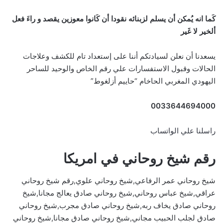
كَما انه يُمكن أن يسلم لزبنائه نقودا أن كَانوا معوزين يقصد و راءَ فعل
ألخير لا غَير
يسعدنا أن نعلن لسيادتكم أننا على إستعداد تام للكشف وعلاجات
الحالات وقبول الاستفسارات علي رقم الخاص والوحيد للساحر
اليهودي المغربي الحاخام “حاييم أزلغوط”
0033644694000
راسلنا علي الواتساب
رقم شيخ روحاني في امريكا
شيخ روحاني عمر الرفاعي,شيخ روحاني علوي,رقم شيخ روحاني
عراقي,شيخ عباس روحاني,شيخ روحاني صادق يعالج مجانا,شيخ
روحاني صادق يخاف ربه,شيخ روحاني صادق مجرب,شيخ روحاني
صادق لجلب الحبيب مجاني,شيخ روحاني صادق مجانا,شيخ روحاني