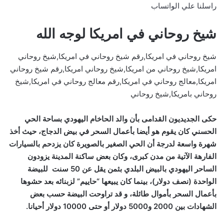
راسلنا علي الواتساب
شيخ روحاني في امريكا لوجه الله
شيخ روحاني في امريكا,رقم شيخ روحاني في امريكا,شيخ روحاني
امريكا,شيخ روحاني من امريكا,شيخ روحاني امريكا,رقم شيخ روحاني
امريكا,معالج روحاني في امريكا,رقم معالج روحاني في امريكا,شيخ
روحاني بامريكا,شيخ روحاني
حكى الجديديون القدامى بأن والد الحاخام اليهودي بساحة الحي
الحسني كان يقوم هو أيضا بأعمال السحر في بيض الدجاج، حيث أخذ
شهرة واسعة لدرجة أن الحي الصغير بالصويرة كان يزدحم بالسيارات
الفارهة الآتية من مدن كبرى، وكان بعض ساكنة المدينة يزودون
الساحر اليهودي بالبيض البلدي بثمن يقل عن 50 سنت للبيضة
الواحدة (نصف دولار)، بينما كان يبيعها “حاييم” لزبنائه بعد حشوها
بأعمال السحر بأموال طائلة، و قد تراوحت البيضة حسب بعض
الشهادات بين 2000 و5000 دولار أو حتى 10000 دولار أحيانا.