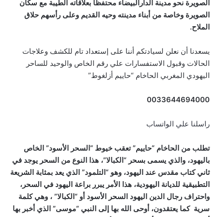
الصويرة نحو مدينة الدارالبيضاء محتفظا بعلاقاته الطيبة مع سكان
الصويرة وخاصة من أبناء مدينته وحيه القديم وعلى رأسهم حلاق
الملاح.
يسعدنا أن نعلن لسيادتكم أننا على إستعداد تام للكشف وعلاجات
الحالات وقبول الاستفسارات علي رقم الخاص والوحيد للساحر
اليهودي المغربي الحاخام “حاييم أزلغوط”
0033644694000
راسلنا علي الواتساب
تطلب من الحاخام “حاييم” تعقب خيوط “السحر الأسود” الخاص
باليهود، والذي يسمى بسحر “الكبالا”، هذا النوع من السحر يوجد في
ثاني كتاب مقدس عند اليهود، وهو “التلمود” الذي يعد بمثابة الشريعة
التطبيقية للديانة اليهودية، هذا الأمر يبرر براعة اليهود في السحر،
واحتراف رجال الدين اليهود السحر الأسود أو “الكبالا” ، وهي كلمة
سرية كما يعتقدون، أوحى الله بها إلى النبي “موسى” الذي أخبر بها