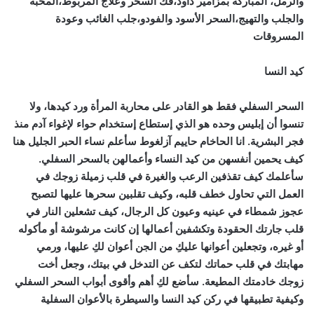
والرمل، المباركة بمزامير داود،فك السحر وعلاج المربوط،المحبه
والجلب والتهيج،السحر الأسود والفودو،جلب الغائب وعودة
المسروقات
كيد النسا
السحر السفلي فقط هو القادر على محاربة المرأة ورد كيدها، ولا
تنسوا أن إبليس وحده هو الذي إستطاع إستخدام حواء لإغواء آدم منذ
فجر البشرية. انا الحاخام حاييم آزلغوط سأعلم نساء الحبر الجليل هنا
كيف يحمين أنفسهن من كيد النساء وأعمالهن بالسحر السفلي.
سأعلمك كيف تقذفين الرعب والغيرة في قلب زميلة زوجك في
العمل التي تحاول خطف قلبه، وكيف تقلبين سحرها عليها لتصبح
عجوز شمطاء في عينيه وعيون كل الرجال، كيف تشعلين النار في
قلب جارتك الحقودة وتكشفين أعمالها إن كانت مرشوشة أو مأكوله
أو غيره، وتجعلين أعوانها عليكِ من الجن أعوان لكِ عليها، ورمي
مهابتك في قلب حماتك لتكف عن التدخل في بيتك، وجعل أخت
زوجك خادمتك المطيعة. سأضع لكِ أهم وأقوى أبواب السحر السفلي
وكيفية تطبيقها في ركن كيد النسا والسيطرة بالأعوان السفلية