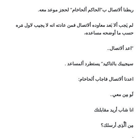
ربطنا ألاتصال ب”الحاكم ألحاخام” لحجز موعد معه.
لم يَجب ألا بَعد معاوده ألاتصال فمن عادته انه لا يجيب لاول مَره
حسب ما أوضحه مساعده،
“اعد ألاتصال..
سيجيبك بالتاكيد” يستطرد ألمساعد .
اعدنا ألاتصال فاجاب ألحاخام:
لَو مِن معي..
انا شاب أريد مقابلتك
مِن ألَّذِى أرسلك؟