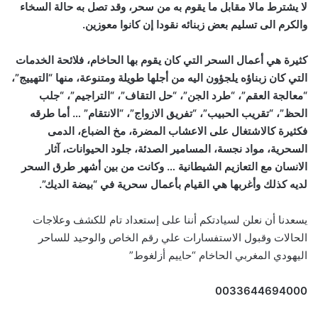
لا يشترط مالا مقابل ما يقوم به من سحر، وقد تصل به حالة السخاء
والكرم الى تسليم بعض زبنائه نقودا إن كانوا معوزين.
كثيرة هي أعمال السحر التي كان يقوم بها الحاخام، فلائحة الخدمات
التي كان زبناؤه يلجؤون اليه من أجلها طويلة ومتنوعة، منها “التهييج”،
“معالجة العقم”، “طرد الجن”، “حل التقاف”، “التراجيم”، “جلب
الحظ”، “تقريب الحبيب”، “تفريق الازواج”، “الانتقام” … أما طرقه
فكثيرة كالاشتغال على الاعشاب المضرة، مخ الضباع، الدمى
السحرية، مواد نجسة، المسامير الصدئة، جلود الحيوانات، آثار
الانسان مع التعازيم الشيطانية … وكانت من بين أشهر طرق السحر
لديه كذلك وأغربها هي القيام بأعمال سحرية في “بيضة الديك”.
يسعدنا أن نعلن لسيادتكم أننا على إستعداد تام للكشف وعلاجات
الحالات وقبول الاستفسارات علي رقم الخاص والوحيد للساحر
اليهودي المغربي الحاخام “حاييم أزلغوط”
0033644694000