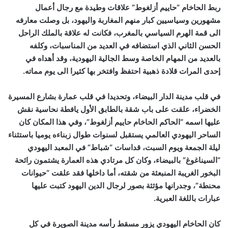
ربط الحاخام “حاييم أزلغوط” علاقات وطيدة مع رجال أعمال
مشهورين وسياسيين كبار منهم المغاربة واليهود، بل وصلت معارفه
الى قمة الهرم السياسي بالمغرب، فكانت له علاقة بالملك الراحل
الحسن الثاني الذي استضافه في العديد من المناسبات، وكلفه
بالعديد من المهام الخاصة وسط الجالية اليهودية، وقد أهداه في
إحدى المرات قلادة ذهبية احتفظ وافتخر بها كثيرا الى يوم مماته.
في قلب مدينة الدار البيضاء، وتحديدا في قلب عمارة بشارع المسيرة
الخضراء، علقت على باب شقة بالطابق الأول يافطة نحاسية نقش
عليها اسمه “الحاكم الحاخام حاييم أزلغوط”، وفي هذا المكان كان
الساحر اليهودي العالمي يستقبل لسنوات طوال زبناءه يوميا باستثناء
ليلة الجمعة ويوم السبت، قداسات “شباط” في المعبد اليهودي
“السيناغوغ” بالبيضاء، وكان كل مرتادي هذه العمارة يشتمون رائحة
البخور الغريبة المنبعثة من شقته، أما داخلها فقد علقت “حيوانات
محنطة”، وجدرانها مؤثثة بصور لرجال الدين اليهود كتبت عليها
عبارات باللغة العبرية.
كان الحاخام اليهودي يزور مسقط رأسه مدينة الصويرة في كل