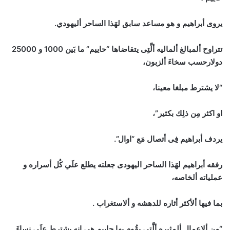
يروى أبراهيم و هو مساعد سابق لهَذا الساحر أليهودي.
تتراوح ألمبالغ ألماليه ألَّتِى يتقاضاها “حاييم” ما بَين 1000 و 25000
دولارحسب سخاءَ ألزبون،
“لا يشترط مبلغا معينا،
او اكثر مِن ذلِك بكثير”،
يردف أبراهيم فِى أتصال مَع “اوال”.
رفقه أبراهيم لهَذا الساحر اليهودى جعلته يطلع علَي كُل أسراره و
عملياته ألخاصه،
بما فيها ألأكثر أثاره للدهشه و ألاستغراب .
“من ألاعمال ألمثيره ألَّتِى يقُوم بها حاييم هِى انه يشترط علَي نساءَ