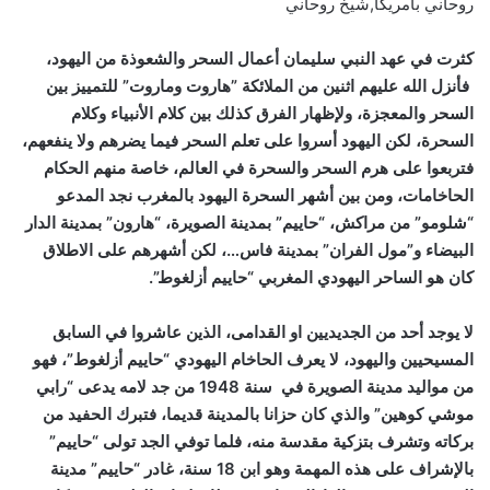
روحاني بامريكا,شيخ روحاني
كثرت في عهد النبي سليمان أعمال السحر والشعوذة من اليهود،
فأنزل الله عليهم اثنين من الملائكة ”هاروت وماروت” للتمييز بين
السحر والمعجزة، ولإظهار الفرق كذلك بين كلام الأنبياء وكلام
السحرة، لكن اليهود أسروا على تعلم السحر فيما يضرهم ولا ينفعهم،
فتربعوا على هرم السحر والسحرة في العالم، خاصة منهم الحكام
الحاخامات، ومن بين أشهر السحرة اليهود بالمغرب نجد المدعو
“شلومو” من مراكش، “حاييم” بمدينة الصويرة، “هارون” بمدينة الدار
البيضاء و”مول الفران” بمدينة فاس…، لكن أشهرهم على الاطلاق
كان هو الساحر اليهودي المغربي “حاييم أزلغوط”.
لا يوجد أحد من الجديديين او القدامى، الذين عاشروا في السابق
المسيحيين واليهود، لا يعرف الحاخام اليهودي “حاييم أزلغوط”، فهو
من مواليد مدينة الصويرة في سنة 1948 من جد لامه يدعى “رابي
موشي كوهين” والذي كان حزانا بالمدينة قديما، فتبرك الحفيد من
بركاته وتشرف بتزكية مقدسة منه، فلما توفي الجد تولى “حاييم”
بالإشراف على هذه المهمة وهو ابن 18 سنة، غادر “حاييم” مدينة