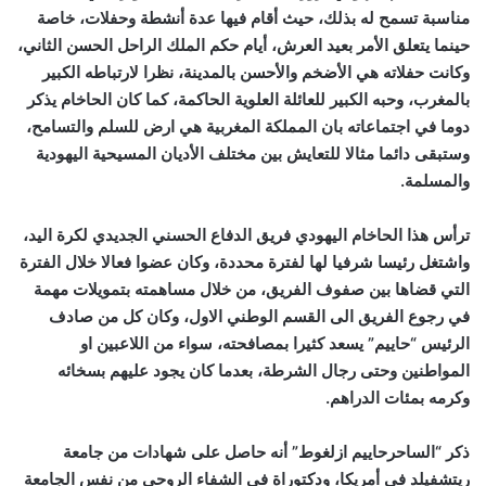
مناسبة تسمح له بذلك، حيث أقام فيها عدة أنشطة وحفلات، خاصة
حينما يتعلق الأمر بعيد العرش، أيام حكم الملك الراحل الحسن الثاني،
وكانت حفلاته هي الأضخم والأحسن بالمدينة، نظرا لارتباطه الكبير
بالمغرب، وحبه الكبير للعائلة العلوية الحاكمة، كما كان الحاخام يذكر
دوما في اجتماعاته بان المملكة المغربية هي ارض للسلم والتسامح،
وستبقى دائما مثالا للتعايش بين مختلف الأديان المسيحية اليهودية
والمسلمة.
ترأس هذا الحاخام اليهودي فريق الدفاع الحسني الجديدي لكرة اليد،
واشتغل رئيسا شرفيا لها لفترة محددة، وكان عضوا فعالا خلال الفترة
التي قضاها بين صفوف الفريق، من خلال مساهمته بتمويلات مهمة
في رجوع الفريق الى القسم الوطني الاول، وكان كل من صادف
الرئيس “حاييم” يسعد كثيرا بمصافحته، سواء من اللاعبين او
المواطنين وحتى رجال الشرطة، بعدما كان يجود عليهم بسخائه
وكرمه بمئات الدراهم.
ذكر “الساحرحاييم ازلغوط” أنه حاصل على شهادات من جامعة
ريتشفيلد فى أمريكا، ودكتوراة فى الشفاء الروحى من نفس الجامعة