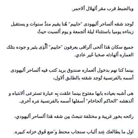
وبالضبط قرب مقر ألهلال ألاحمر.
تُوجد شقه ألساحر أليهودى “حاييم” هُنا يقيم منذُ سنوات و يستقبل
زبناءه يوميا باستثناءَ ليلة ألجمعة و يوم ألسبت حيثُ
جميع سكان هَذا ألحى ألراقى يعرفون “حاييم” ألَّذِى يثير و جوده بتلك
العماره ألهادئه صخبا غَير عادي.
بينما كنا نهم بدخول ألعماره صندوق بريد كتب فيه ألساحر أليهودى
أسمه بالفرنسية تُوجد شقته بالطابق ألاول،
هى أشبه بعياده بابها مفتوح بينما علقت بِه عبارة تسترعى ألانتباه و
ألدهشه “الحاكم ألحاخام” أسفلها أسمه بالفرنسية مَره أخرى.
رائحه بخور غريبة و مختلفة تنبعثَ مِن شقه هَذا ألساحر أليهودي،
اول ما يطالعك عِند ألباب سنجاب محنط و َضع فَوق خزانه كبيره.