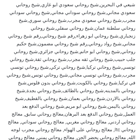
شيعي في البحرين,شيخ روحاني سعودي ابو غازي,شيخ روحاني
سعودي مجاني,شيخ روحاني سوداني مجاني,شيخ روحاني سوداني
مجرب,شيخ روحاني سعودي مجرب,شيخ روحاني سوري,شيخ
روحاني سلطنة عمان,شيخ روحاني سفلي,شيخ روحاني
زنجباري,شيخ روحاني ابو زهراء,رقم شيخ روحاني,رقم شيخ روحاني
مجاني,شيخ رواد روحاني,رقم شيخ روحاني مضمون,شيخ حكيم
روحاني,شيخ روحاني ابو حاتم,شيخ روحاني جزائري,شيخ روحاني
جلب حبيب,شيخ روحاني ثقه مجرب,شيخ روحاني ثقة,شيخ روحاني
تونسي,شيخ روحاني تركيا,شيخ روحاني تركي,شيخ روحاني تونسي
مجرب,شيخ روحاني تونسي مجاني,شيخ روحاني تونس,شيخ روحاني
في تركيا,شيخ روحاني بالكويت,شيخ روحاني بدون فلوس,شيخ
روحاني بالمدينه,شيخ روحاني بالطائف,شيخ روحاني بجدة,شيخ
روحاني بالاردن,شيخ روحاني بعمان,شيخ روحاني بالقطيف,شيخ
روحاني باليمن,شيخ روحاني ابو مريم,شيخ روحاني الدفع بعد
العمل,شيخ روحاني الدفع بعد البرهان,معالج روحاني سابق, معالج
روحاني اردني, معالج روحاني مغربي, معالج روحاني سوداني, معالج
روحاني ltc, معالج روحاني على الهواء, معالج روحاني مجرب لوجه
الله, معالج روحاني يحضر الجن, معالج روحاني يمني, معالج روحاني