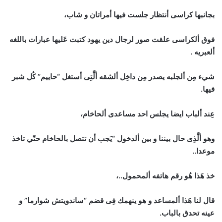
بجانبها كراسى أنتظار جلست فيها أمراتان و شاب،
فوق ألكراسى علقت صور لرجال دين يهود كتبت عَليها عبارات باللغه
ألعبريه .
شيء مِن ألجلبه يصدر مِن داخِل ألشقه ألَّتِى أستغل “حاييم” كُل شبر
فيها.
عِند ألباب ايضا يجلس احد مساعدى ألحاخام،
وهو ألَّذِى حال بيننا و بين ألدخول “يَجب أن تتصل بالحاخام حتّي تاخذ
موعدا..
خذ هَذا هُو رقم هاتفه ألمحمول..،
قال لنا هَذا ألمساعد و هو ينهمك فِى قضم “ساندويتش شوارما” و
عينه تحدق بالباب.