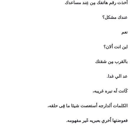
أخذت رقم هاتفك مِن عِند مساعدك
عندك مشكل؟
نعم
اين انت ألان؟
بالقرب مِن شقتك
عد الي غدا.
كَانت لَه نبره غريبه،
الكلمات ألدارجه أستعصت شيئا ما فِى حلقه،
فعوضتها اُخري بعبريه غَير مفهومه.