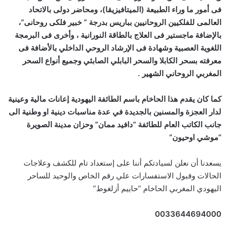
فى أمور ما وراء الطبيعة (الميتافيزيقا)، ومحاضر دولى بالاتحاد
العالمى للفلكيين الروحانيين بباريس بدرجة “ خبير فلكى روحانى”،
بالإضافة ماجستير فى العلاج بالطاقة النورانية ، وأخرى فى البرمجة
اللغوية العصبية وشهادة فى الإرشاد الروحي الداخلي بالأضافة فى
معرفته بسحر الكابلا والسحر البابلي الصابئي وجميع أنواع السحر
المغربي الروحاني الشهير
.
كما كان يقدم هذا الحاخام باسم الطائفة اليهودية إعانات مالية وعينية
لدار العجزة والمسنين بالجديدة في عدة مناسبات دينية او وطنية الى
جانب الكاتب العام للطائفة “دافيد ممان” وحزان مدينة الصويرة
“موشي اوحيون”
يسعدنا أن نعلن لسيادتكم أننا على إستعداد تام للكشف وعلاجات
الحالات وقبول الاستفسارات علي رقم الخاص والوحيد للساحر
اليهودي المغربي الحاخام “حاييم أزلغوط”
0033644694000