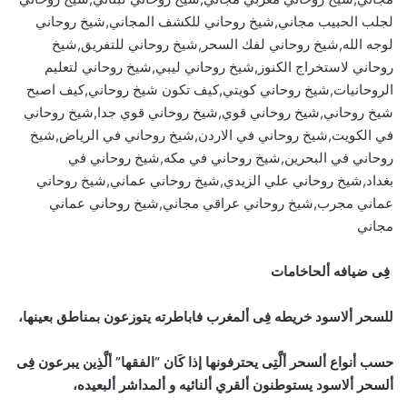
لجلب الحبيب مجاني,شيخ روحاني للكشف المجاني,شيخ روحاني
لوجه الله,شيخ روحاني لفك السحر,شيخ روحاني للتفريق,شيخ
روحاني لاستخراج الكنوز,شيخ روحاني ليبي,شيخ روحاني لتعليم
الروحانيات,شيخ روحاني كويتي,كيف تكون شيخ روحاني,كيف اصبح
شيخ روحاني,شيخ روحاني قوي,شيخ روحاني قوي جدا,شيخ روحاني
في الكويت,شيخ روحاني في الاردن,شيخ روحاني في الرياض,شيخ
روحاني في البحرين,شيخ روحاني في مكه,شيخ روحاني في
بغداد,شيخ روحاني علي الزيدي,شيخ روحاني عماني,شيخ روحاني
عماني مجرب,شيخ روحاني عراقي مجاني,شيخ روحاني عماني
مجاني
فِى ضيافه ألحاخامات
للسحر ألاسود خريطه فِى ألمغرب فاباطرته يتوزعون بمناطق بعينها،
حسب أنواع ألسحر ألَّتِى يحترفونها إذا كَان “الفقها” ألَّذِين يبرعون فِى
ألسحر ألاسود يستوطنون ألقري ألنائيه و ألمداشر ألبعيده،