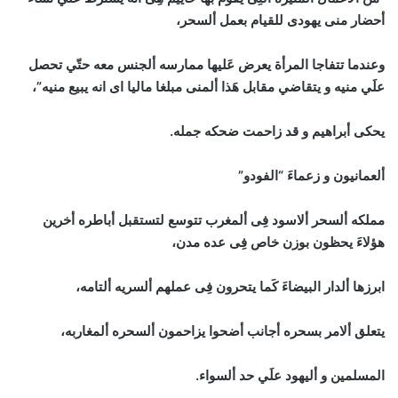
أحضار منى يهودى للقيام بعمل ألسحر،
وعندما تتفاجا المرأة يعرض عَليها ممارسه ألجنس معه حتّي تحصل
علَي منيه و يتقاضي مقابل هَذا ألمنى مبلغا ماليا اى انه يبيع منيه”،
يحكى أبراهيم و قد زاحمت ضحكه جمله.
ألعمانيون و زعماءَ “الفودو”
مملكه ألسحر ألاسود فِى ألمغرب تتوسع لتستقبل أباطره أخرين
هؤلاءَ يحظون بوزن خاص فِى عده مدن،
ابرزها ألدار البيضاءَ كَما يتحرون فِى عملهم ألسريه ألتامه،
يتعلق ألامر بسحره أجانب أضحوا يزاحمون ألسحره ألمغاربه،
المسلمين و أليهود علَي حد ألسواء.