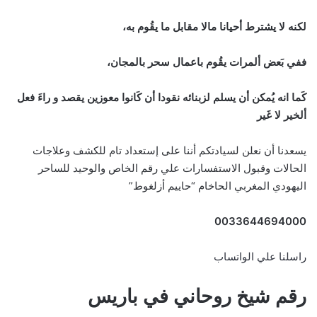
لكنه لا يشترط أحيانا مالا مقابل ما يقُوم به،
ففي بَعض ألمرات يقُوم باعمال سحر بالمجان،
كَما انه يُمكن أن يسلم لزبنائه نقودا أن كَانوا معوزين يقصد و راءَ فعل
ألخير لا غَير
يسعدنا أن نعلن لسيادتكم أننا على إستعداد تام للكشف وعلاجات
الحالات وقبول الاستفسارات علي رقم الخاص والوحيد للساحر
اليهودي المغربي الحاخام “حاييم أزلغوط”
0033644694000
راسلنا علي الواتساب
رقم شيخ روحاني في باريس