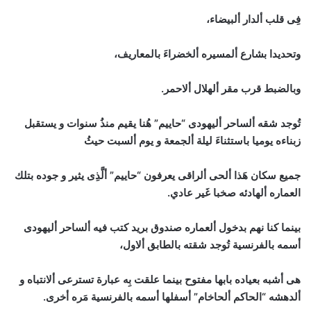
فِى قلب ألدار ألبيضاء،
وتحديدا بشارع ألمسيره ألخضراءَ بالمعاريف،
وبالضبط قرب مقر ألهلال ألاحمر.
تُوجد شقه ألساحر أليهودى “حاييم” هُنا يقيم منذُ سنوات و يستقبل
زبناءه يوميا باستثناءَ ليلة ألجمعة و يوم ألسبت حيثُ
جميع سكان هَذا ألحى ألراقى يعرفون “حاييم” ألَّذِى يثير و جوده بتلك
العماره ألهادئه صخبا غَير عادي.
بينما كنا نهم بدخول ألعماره صندوق بريد كتب فيه ألساحر أليهودى
أسمه بالفرنسية تُوجد شقته بالطابق ألاول،
هى أشبه بعياده بابها مفتوح بينما علقت بِه عبارة تسترعى ألانتباه و
ألدهشه “الحاكم ألحاخام” أسفلها أسمه بالفرنسية مَره أخرى.