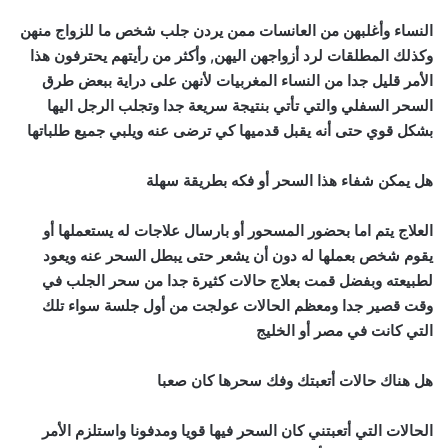
النساء وأغلبهن من العانسات ممن يردن جلب شخص ما للزواج منهن
وكذلك المطلقات لرد أزواجهن اليهن, وأكثر من رأيتهم يحترفون هذا
الأمر قليل جدا من النساء المغربيات لأنهن على دراية ببعض طرق
السحر السفلي والتي تأتي بنتيجة سريعة جدا وتجلب الرجل اليها
بشكل قوي حتى أنه يقبل قدميها كي ترضى عنه ويلبي جميع طلباتها
هل يمكن شفاء هذا السحر أو فكه بطريقة سهلة
العلاج يتم اما بحضور المسحور أو بارسال علاجات له يستعملها أو
يقوم شخص بعملها له دون أن يشعر حتى يبطل السحر عنه ويعود
لطبيعته وبفضل قمت بعلاج حالات كثيرة جدا من سحر الجلب في
وقت قصير جدا ومعظم الحالات عولجت من أول جلسة سواء تلك
التي كانت في مصر أو الخليج
هل هناك حالات أتعبتك وفك سحرها كان صعبا
الحالات التي أتعبتني كان السحر فيها قويا ومدفونا واستلزم الأمر