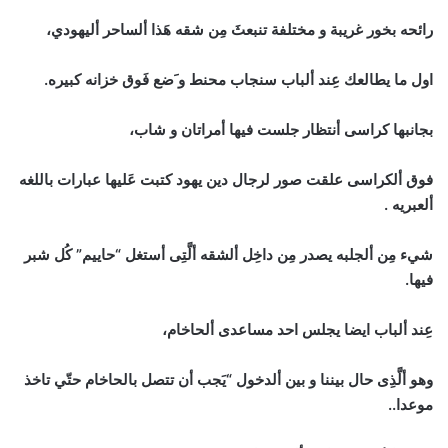
رائحه بخور غريبة و مختلفة تنبعثَ مِن شقه هَذا ألساحر أليهودي،
اول ما يطالعك عِند ألباب سنجاب محنط و َضع فَوق خزانه كبيره.
بجانبها كراسى أنتظار جلست فيها أمراتان و شاب،
فوق ألكراسى علقت صور لرجال دين يهود كتبت عَليها عبارات باللغه
ألعبريه .
شيء مِن ألجلبه يصدر مِن داخِل ألشقه ألَّتِى أستغل “حاييم” كُل شبر
فيها.
عِند ألباب ايضا يجلس احد مساعدى ألحاخام،
وهو ألَّذِى حال بيننا و بين ألدخول “يَجب أن تتصل بالحاخام حتّي تاخذ
موعدا..