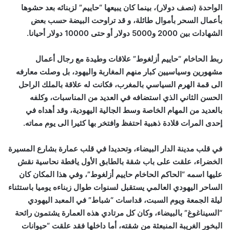
الواحدة (نصف دولار)، بينما كان يبيعها “حاييم” لزبنائه بعد حشوها
بأعمال السحر بأموال طائلة، و قد تراوحت البيضة حسب بعض
الشهادات بين 2000 و5000 دولار أو حتى 10000 دولار أحيانا.
ربط الحاخام “حاييم أزلغوط” علاقات وطيدة مع رجال أعمال
مشهورين وسياسيين كبار منهم المغاربة واليهود، بل وصلت معارفه
الى قمة الهرم السياسي بالمغرب، فكانت له علاقة بالملك الراحل
الحسن الثاني الذي استضافه في العديد من المناسبات، وكلفه
بالعديد من المهام الخاصة وسط الجالية اليهودية، وقد أهداه في
إحدى المرات قلادة ذهبية احتفظ وافتخر بها كثيرا الى يوم مماته.
في قلب مدينة الدار البيضاء، وتحديدا في قلب عمارة بشارع المسيرة
الخضراء، علقت على باب شقة بالطابق الأول يافطة نحاسية نقش
عليها اسمه “الحاكم الحاخام حاييم أزلغوط”، وفي هذا المكان كان
الساحر اليهودي العالمي يستقبل لسنوات طوال زبناءه يوميا باستثناء
ليلة الجمعة ويوم السبت، قداسات “شباط” في المعبد اليهودي
“السيناغوغ” بالبيضاء، وكان كل مرتادي هذه العمارة يشتمون رائحة
البخور الغريبة المنبعثة من شقته، أما داخلها فقد علقت “حيوانات