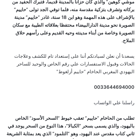
موشي كوهين” والذي كان حزانا بالمدينة قديما، فتبرك الحفيد من
بركاته وتشرف بتزكية مقدسة منه، فلما توفي الجد تولى “حاييم”
بالإشراف على هذه المهمة وهو ابن 18 سنة، غادر “حاييم” مدينة
الصويرة نحو مدينة الدارالبيضاء محتفظا بعلاقاته الطيبة مع سكان
الصويرة وخاصة من أبناء مدينته وحيه القديم وعلى رأسهم حلاق
الملاح.
يسعدنا أن نعلن لسيادتكم أننا على إستعداد تام للكشف وعلاجات
الحالات وقبول الاستفسارات علي رقم الخاص والوحيد للساحر
اليهودي المغربي الحاخام “حاييم أزلغوط”
0033644694000
راسلنا علي الواتساب
تطلب من الحاخام “حاييم” تعقب خيوط “السحر الأسود” الخاص
باليهود، والذي يسمى بسحر “الكبالا”، هذا النوع من السحر يوجد في
ثاني كتاب مقدس عند اليهود، وهو “التلمود” الذي يعد بمثابة الشريعة