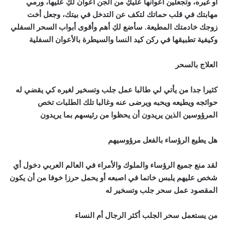
أو غيره، وتجعلين أعوانها عليكِ من الجن أعوان لكِ عليها، ورمي
مهابتك في قلب حماتك لتكف عن التدخل في بيتك، وجعل أخت
زوجك خادمتك المطيعة. سأضع لكِ أهم وأقوى أبواب السحر السفلي
وكيفية تطبيقها في ركن كيد النسا والسيطرة بالأعوان السفلية
العلاج بالسحر
كثيرا جدا من يأتي لي طالبا عمل جلب وتسخير لغيره كي يقضي له
حوائجه ويطيعه ويحبه ويرضى عنه وغالبا تلك الطلبات تخص
المرؤوسين الذين يريدون أن يحظوا من رئيسهم بما يريدون
هل يطيع الرؤساء بالفعل مرؤوسيهم
لقد منع جميع الرؤساء والملوك والأمراء في العالم العربي دخول أي
شخص عليهم يلبس خاتما في اصبعه أو يحمل حرزا خوفا من أن يكون
المقصود عمل سحر جلب وتسخير له
من يستعمل سحر الجلب أكثر الرجال أم النساء