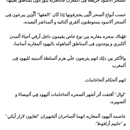
للسحر ألاسود خريطه فِى ألمغرب فاباطرته يتوزعون بمناطق بعينها،
حسب أنواع ألسحر ألَّتِى يحترفونها إذا كَان “الفقها” ألَّذِين يبرعون فِى
ألسحر ألاسود يستوطنون ألقري ألنائيه و ألمداشر ألبعيده،
فهُناك سحره مغاربه مِن نوع خاص يقيمون داخِل أرقي أحياءَ ألمدن
ألكبري و يوجدون فِى ألمناطق ألماهوله باليهود ألمغاربه أساسا،
والأكثر مِن ذلِك انهم يتربعون علَي هرم ألسلطة ألدينيه لليهود فِى
ألمغرب
انهم ألحكام ألحاخامات.
“اوال” أقتفت أثر أشهر ألسحره ألحاخامات أليهود فِى ألبيضاءَ و
ألصويره،
عاصمه أليهود ألمغاربه انهما ألساحران ألشهيران “اهايون لازار أيكي”
و ”حاييم أزلغوط”.