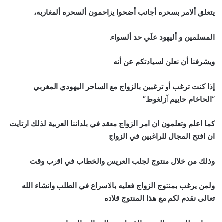
يتعلق ألامر بسحره أجانب أضحوا يزاحمون ألسحره ألمغاربه،
المسلمين و أليهود علَي حد ألسواء.
ويشرفنا أن نعلن لسيادتكم عن أنه
إذا كنت ترغب أو ترغبين بالزواج مع الساحر اليهودي المغربي
“الحاخام حاييم آزلغوط”
كما اعلم وتعلمون ان امر الزواج معقد في بلداننا العربية لذلك ارتايت
ان افتح المجال للراغبين في الزواج
وذلك من خلال منتوج لجلب العريس والخطاب في اقرب وقت
ولمن يرغب بمنتوج الزواج فعليه بالاسراع في الطلب وانشاء الله
تعالى نقدم لكم مع هذا المنتوج قلاده