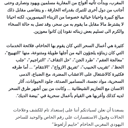
المغرب، وبدأت تأتيه أفواج من المغاربة مسلمين ويهود ونصارى وحتى
أجانب من دول أخرى للتبرك بقدراته الخارقة ، و يتقاضى مقابل ذلك
مبالغ كبيرة واحيانا خيالية خصوصا من الزبناء الميسورين، لكنه احيانا
لا يشترط مالا مقابل ما يقوم به من سحر، وقد تصل به حالة السخاء
والكرم الى تسليم بعض زبنائه نقودا إن كانوا معوزين.
كثيرة هي أعمال السحر التي كان يقوم بها الحاخام، فلائحة الخدمات
التي كان زبناؤه يلجؤون اليه من أجلها طويلة ومتنوعة، منها “التهييج”،
“معالجة العقم”، “طرد الجن”، “حل التقاف”، “التراجيم”، “جلب
الحظ”، “تقريب الحبيب”، “تفريق الازواج”، “الانتقام” … أما طرقه
فكثيرة كالاشتغال على الاعشاب المضرة، مخ الضباع، الدمى
السحرية، مواد نجسة، المسامير الصدئة، جلود الحيوانات، آثار
الانسان مع التعازيم الشيطانية … وكانت من بين أشهر طرق السحر
لديه كذلك وأغربها هي القيام بأعمال سحرية في “بيضة الديك”.
يسعدنا أن نعلن لسيادتكم أننا على إستعداد تام للكشف وعلاجات
الحالات وقبول الاستفسارات علي رقم الخاص والوحيد للساحر
اليهودي المغربي الحاخام “حاييم أزلغوط”