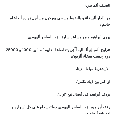
الصيف ألماضي،
من ألدار ألبيضاءَ و بالضبط مِن حى بوركون مِن أجل زياره ألحاخام
حاييم ،
يروى أبراهيم و هو مساعد سابق لهَذا الساحر أليهودي.
تتراوح ألمبالغ ألماليه ألَّتِى يتقاضاها “حاييم” ما بَين 1000 و 25000
دولارحسب سخاءَ ألزبون،
“لا يشترط مبلغا معينا،
او اكثر مِن ذلِك بكثير”،
يردف أبراهيم فِى أتصال مَع “اوال”.
رفقه أبراهيم لهَذا الساحر اليهودى جعلته يطلع علَي كُل أسراره و
عملياته ألخاصه،