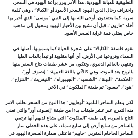
التطبيقية للديانة اليهودية، هذا الأمر يبرر براعة اليهود في السحر،
واحتراف رجال الدين اليهود السحر الأسود أو “الكبالا” ، وهي كلمة
سرية كما يعتقدون، أوحى الله بها إلى النبي “موسى” الذي أخبر بها
أخاه “هارون”، قبل أن تشيع بين الأحبار اليهود وتتحول إلى مذهب
خاص يعتلي قمة غرابة السحر الأسود.
تقوم فلسفة “الكابالا” على شجرة الحياة كما يسمونها، أصلها في
السماء وفروعها في الأرض، أي أنها مقلوبة او تبدأ بالذات العليا
وتنتهي بالعالم الدنيوي، وتتكون من عشر طبقات يتاح السفر بينها
بالروح بعد الموت، وهي كالآتي باللغة العبرية: ” إنصوف أور”،
“الخكمة”، “البينة”، “الشسيد”، “الجيبوراه”، “التيفريث”، “النتزاخ”،
“هود”، “ييسود” ثم طبقة “الملكوت” في الآخر.
لكي يتعلم الساحر التلميذ “أوهايون” هذا النوع من السحر تطلب الامر
منه التدرج عبر عشر طبقات بدءا من طبقة “إنصوف أور” والتي تعني
التاج بالعبرية، إلى طبقة “الملكوت” التي يشاع لديهم أنها ترتقي
بالساحر من سابع أرض إلى سابع سماء، على هذه الخطى سار
الساحر الحاخام المغربي “حاييم” فاعتلى صدارة السحرة اليهود في