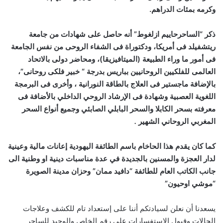
وكرمه بمئات الدراهم.
ذكر “الساحرحاييم ازلغوط” أنه حاصل على شهادات من جامعة
ريتشفيلد فى أمريكا، ودكتوراة فى الشفاء الروحى من نفس الجامعة
فى أمور ما وراء الطبيعة (الميتافيزيقا)، ومحاضر دولى بالاتحاد
العالمى للفلكيين الروحانيين بباريس بدرجة “ خبير فلكى روحانى”،
بالإضافة ماجستير فى العلاج بالطاقة النورانية ، وأخرى فى البرمجة
اللغوية العصبية وشهادة فى الإرشاد الروحي الداخلي بالأضافة فى
معرفته بسحر الكابلا والسحر البابلي الصابئي وجميع أنواع السحر
المغربي الروحاني الشهير
.
كما كان يقدم هذا الحاخام باسم الطائفة اليهودية إعانات مالية وعينية
لدار العجزة والمسنين بالجديدة في عدة مناسبات دينية او وطنية الى
جانب الكاتب العام للطائفة “دافيد ممان” وحزان مدينة الصويرة
“موشي اوحيون”
يسعدنا أن نعلن لسيادتكم أننا على إستعداد تام للكشف وعلاجات
الحالات وقبول الاستفسارات علي رقم الخاص والوحيد للساحر