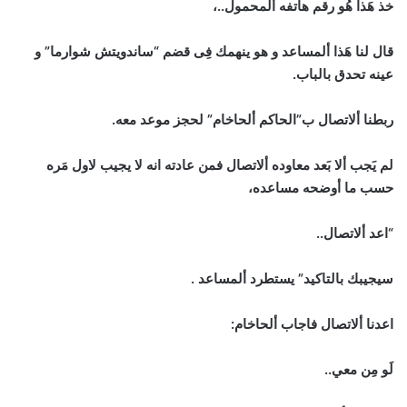
خذ هَذا هُو رقم هاتفه ألمحمول..،
قال لنا هَذا ألمساعد و هو ينهمك فِى قضم “ساندويتش شوارما” و
عينه تحدق بالباب.
ربطنا ألاتصال ب”الحاكم ألحاخام” لحجز موعد معه.
لم يَجب ألا بَعد معاوده ألاتصال فمن عادته انه لا يجيب لاول مَره
حسب ما أوضحه مساعده،
“اعد ألاتصال..
سيجيبك بالتاكيد” يستطرد ألمساعد .
اعدنا ألاتصال فاجاب ألحاخام:
لَو مِن معي..