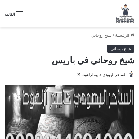
القائمة
الرئيسية
/
شيخ روحاني
شيخ روحاني
شيخ روحاني في باريس
تابع
الساحر اليهودي حاييم ازلغوط
على
X