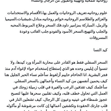
روحانيه للمحبه والهيبه والقبول من الرجال والنساء
علوم روحانيه،تعريف الروحانيات والعمل بها،الأقسام والاستخدامات
والعزائم والطلاسم الروحانيه،خواتم روحانيه،منادل،شبشبات،السيميا
والرمل، المباركة بمزامير داود،فك السحر وعلاج المربوط،المحبه
والجلب والتهيج،السحر الأسود والفودو،جلب الغائب وعودة
المسروقات
كيد النسا
السحر السفلي فقط هو القادر على محاربة المرأة ورد كيدها، ولا
تنسوا أن إبليس وحده هو الذي إستطاع إستخدام حواء لإغواء آدم منذ
فجر البشرية. انا الحاخام حاييم آزلغوط سأعلم نساء الحبر الجليل هنا
كيف يحمين أنفسهن من كيد النساء وأعمالهن بالسحر السفلي.
سأعلمك كيف تقذفين الرعب والغيرة في قلب زميلة زوجك في
العمل التي تحاول خطف قلبه، وكيف تقلبين سحرها عليها لتصبح
عجوز شمطاء في عينيه وعيون كل الرجال، كيف تشعلين النار في
قلب جارتك الحقودة وتكشفين أعمالها إن كانت مرشوشة أو مأكوله