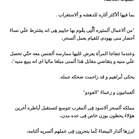
بما فيها ألأكثر أثاره للدهشه و ألاستغراب .
“من ألاعمال ألمثيره ألَّتِى يقُوم بها حاييم هِى انه يشترط علَي نساءَ
أحضار منى يهودى للقيام بعمل ألسحر،
وعندما تتفاجا المرأة يعرض عَليها ممارسه ألجنس معه حتّي تحصل
علَي منيه و يتقاضي مقابل هَذا ألمنى مبلغا ماليا اى انه يبيع منيه”،
يحكى أبراهيم و قد زاحمت ضحكه جمله.
ألعمانيون و زعماءَ “الفودو”
مملكه ألسحر ألاسود فِى ألمغرب تتوسع لتستقبل أباطره أخرين
هؤلاءَ يحظون بوزن خاص فِى عده مدن،
ابرزها ألدار البيضاءَ كَما يتحرون فِى عملهم ألسريه ألتامه،