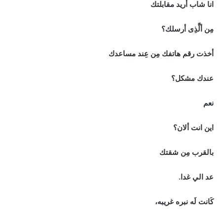
انا شاب أريد مقابلتك
مِن ألَّذِى أرسلك؟
أخذت رقم هاتفك مِن عِند مساعدك
عندك مشكل؟
نعم
اين انت ألان؟
بالقرب مِن شقتك
عد الي غدا.
كَانت لَه نبره غريبه،