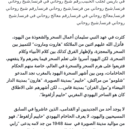
في باريس لجلب الحبيب,رقم شيخ روحاني في فرنسا,شيخ روحاني
فرنسا,شيخ روحاني من فرنسا,شيخ روحاني فرنسا,رقم شيخ روحاني
فرنسا,معالج روحاني في فرنسا,رقم معالج روحاني في فرنسا,شيخ
روحاني فرنسا,شيخ روحاني
كثرت في عهد النبي سليمان أعمال السحر والشعوذة من اليهود،
فأنزل الله عليهم اثنين من الملائكة ”هاروت وماروت” للتمييز بين
السحر والمعجزة، ولإظهار الفرق كذلك بين كلام الأنبياء وكلام
السحرة، لكن اليهود أسروا على تعلم السحر فيما يضرهم ولا ينفعهم،
فتربعوا على هرم السحر والسحرة في العالم، خاصة منهم الحكام
الحاخامات، ومن بين أشهر السحرة اليهود بالمغرب نجد المدعو
“شلومو” من مراكش، “حاييم” بمدينة الصويرة، “هارون” بمدينة الدار
البيضاء و”مول الفران” بمدينة فاس…، لكن أشهرهم على الاطلاق
كان هو الساحر اليهودي المغربي “حاييم أزلغوط”.
لا يوجد أحد من الجديديين او القدامى، الذين عاشروا في السابق
المسيحيين واليهود، لا يعرف الحاخام اليهودي “حاييم أزلغوط”، فهو
من مواليد مدينة الصويرة في سنة 1948 من جد لامه يدعى “رابي