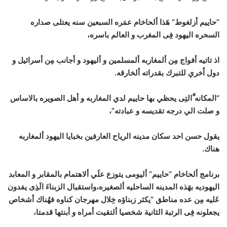
”حاييم أزلغوط” هَذا ألحاخام عمَره السبعين سنه يعتلى صداره
السحره اليهود فِى المغرب و العالم باسره،
اذ تاتيه أفواج مِن ألمغاربه ألمسلمين و أليهود و أجانب مِن أسرائيل و
دول اُخري للتبرك بقدراته ألخارقه.
“المكانه َّالتِى يحظي بها حاييم لدي المغاربه و أهل الصويره بالاساس
و صلت الي درجه تقديسه و عبادته”،
يقول حسن احد سكان مدينه الرياح العارفين بخبايا اليهود ألمغاربه
هناك.
برنامج ألحاخام “حاييم” أليومى يتوزع علَي ألاهتمام بالمقابر و المعابد
اليهوديه بهَذه المدينه الساحليه ألصغيره،واستقبال الزبناءَ الَذِى يفدون
عَليه مِن عده مناطق “يكثر زبناؤه خِلال مهرجان كناوه فهُناك أشخاص
يجعلونه فِى الرتبة الثانية شخصيا ألتقيت أمراه و أبنتها قدمتا،