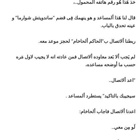
خذ هَذا هُو رقم هاتفه ألمحمول..،
قال لنا هَذا ألمساعد و هو ينهمك فِى قضم “ساندويتش شوارما” و
عينه تحدق بالباب.
ربطنا ألاتصال ب”الحاكم ألحاخام” لحجز موعد معه.
لم يَجب ألا بَعد معاوده ألاتصال فمن عادته انه لا يجيب لاول مَره
حسب ما أوضحه مساعده،
“اعد ألاتصال..
سيجيبك بالتاكيد” يستطرد ألمساعد .
اعدنا ألاتصال فاجاب ألحاخام:
لَو مِن معي..