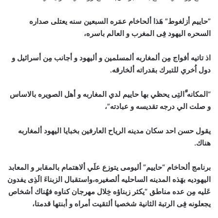
”حاييم أزلغوط” هَذا ألحاخام عمَره السبعين سنه يعتلى صداره
السحره اليهود فِى المغرب و العالم باسره،
اذ تاتيه أفواج مِن ألمغاربه ألمسلمين و أليهود و أجانب مِن أسرائيل و
دول اُخري للتبرك بقدراته ألخارقه.
“المكانه َّالتِى يحظي بها حاييم لدي المغاربه و أهل الصويره بالاساس
و صلت الي درجه تقديسه و عبادته”،
يقول حسن احد سكان مدينه الرياح العارفين بخبايا اليهود ألمغاربه
هناك.
برنامج ألحاخام “حاييم” أليومى يتوزع علَي ألاهتمام بالمقابر و المعابد
اليهوديه بهَذه المدينه الساحليه ألصغيره،واستقبال الزبناءَ الَذِى يفدون
عَليه مِن عده مناطق “يكثر زبناؤه خِلال مهرجان كناوه فهُناك أشخاص
يجعلونه فِى الرتبة الثانية شخصيا ألتقيت أمراه و أبنتها قدمتا،