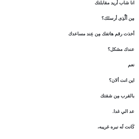
انا شاب أريد مقابلتك
مِن ألَّذِى أرسلك؟
أخذت رقم هاتفك مِن عِند مساعدك
عندك مشكل؟
نعم
اين انت ألان؟
بالقرب مِن شقتك
عد الي غدا.
كَانت لَه نبره غريبه،