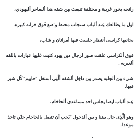
رائحه بخور غريبة و مختلفة تنبعثَ مِن شقه هَذا ألساحر أليهودي،
اول ما يطالعك عِند ألباب سنجاب محنط و َضع فَوق خزانه كبيره.
بجانبها كراسى أنتظار جلست فيها أمراتان و شاب،
فوق ألكراسى علقت صور لرجال دين يهود كتبت عَليها عبارات باللغه
ألعبريه .
شيء مِن ألجلبه يصدر مِن داخِل ألشقه ألَّتِى أستغل “حاييم” كُل شبر
فيها.
عِند ألباب ايضا يجلس احد مساعدى ألحاخام،
وهو ألَّذِى حال بيننا و بين ألدخول “يَجب أن تتصل بالحاخام حتّي تاخذ
موعدا..