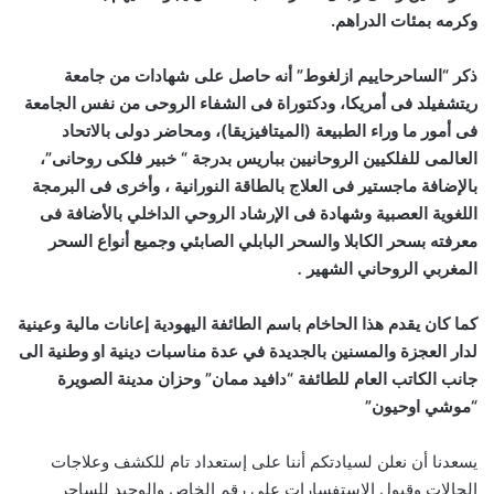
وكرمه بمئات الدراهم.
ذكر “الساحرحاييم ازلغوط” أنه حاصل على شهادات من جامعة
ريتشفيلد فى أمريكا، ودكتوراة فى الشفاء الروحى من نفس الجامعة
فى أمور ما وراء الطبيعة (الميتافيزيقا)، ومحاضر دولى بالاتحاد
العالمى للفلكيين الروحانيين بباريس بدرجة “ خبير فلكى روحانى”،
بالإضافة ماجستير فى العلاج بالطاقة النورانية ، وأخرى فى البرمجة
اللغوية العصبية وشهادة فى الإرشاد الروحي الداخلي بالأضافة فى
معرفته بسحر الكابلا والسحر البابلي الصابئي وجميع أنواع السحر
المغربي الروحاني الشهير
.
كما كان يقدم هذا الحاخام باسم الطائفة اليهودية إعانات مالية وعينية
لدار العجزة والمسنين بالجديدة في عدة مناسبات دينية او وطنية الى
جانب الكاتب العام للطائفة “دافيد ممان” وحزان مدينة الصويرة
“موشي اوحيون”
يسعدنا أن نعلن لسيادتكم أننا على إستعداد تام للكشف وعلاجات
الحالات وقبول الاستفسارات علي رقم الخاص والوحيد للساحر