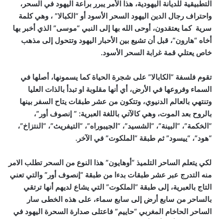
التطبيقية للديانة اليهودية، هذا الأمر يبرر براعة اليهود في السحر،
واحتراف رجال الدين اليهود السحر الأسود أو “الكبالا” ، وهي كلمة
سرية كما يعتقدون، أوحى الله بها إلى النبي “موسى” الذي أخبر بها
أخاه “هارون”، قبل أن تشيع بين الأحبار اليهود وتتحول إلى مذهب
خاص يعتلي قمة غرابة السحر الأسود.
تقوم فلسفة “الكابالا” على شجرة الحياة كما يسمونها، أصلها في
السماء وفروعها في الأرض، أي أنها مقلوبة او تبدأ بالذات العليا
وتنتهي بالعالم الدنيوي، وتتكون من عشر طبقات يتاح السفر بينها
بالروح بعد الموت، وهي كالآتي باللغة العبرية: ” إنصوف أور”،
“الخكمة”، “البينة”، “الشسيد”، “الجيبوراه”، “التيفريث”، “النتزاخ”،
“هود”، “ييسود” ثم طبقة “الملكوت” في الآخر.
لكي يتعلم الساحر التلميذ “أوهايون” هذا النوع من السحر تطلب الامر
منه التدرج عبر عشر طبقات بدءا من طبقة “إنصوف أور” والتي تعني
التاج بالعبرية، إلى طبقة “الملكوت” التي يشاع لديهم أنها ترتقي
بالساحر من سابع أرض إلى سابع سماء، على هذه الخطى سار
الساحر الحاخام المغربي “حاييم” فاعتلى صدارة السحرة اليهود في