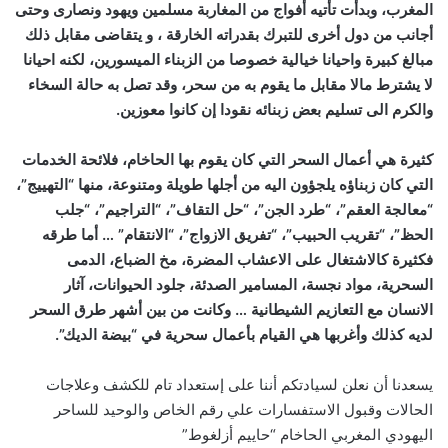
المغرب، وبدأت تأتيه أفواج من المغاربة مسلمين ويهود ونصارى وحتى
أجانب من دول أخرى للتبرك بقدراته الخارقة ، و يتقاضى مقابل ذلك
مبالغ كبيرة واحيانا خيالية خصوصا من الزبناء الميسورين، لكنه احيانا
لا يشترط مالا مقابل ما يقوم به من سحر، وقد تصل به حالة السخاء
والكرم الى تسليم بعض زبنائه نقودا إن كانوا معوزين.
كثيرة هي أعمال السحر التي كان يقوم بها الحاخام، فلائحة الخدمات
التي كان زبناؤه يلجؤون اليه من أجلها طويلة ومتنوعة، منها “التهييج”،
“معالجة العقم”، “طرد الجن”، “حل التقاف”، “التراجيم”، “جلب
الحظ”، “تقريب الحبيب”، “تفريق الازواج”، “الانتقام” … أما طرقه
فكثيرة كالاشتغال على الاعشاب المضرة، مخ الضباع، الدمى
السحرية، مواد نجسة، المسامير الصدئة، جلود الحيوانات، آثار
الانسان مع التعازيم الشيطانية … وكانت من بين أشهر طرق السحر
لديه كذلك وأغربها هي القيام بأعمال سحرية في “بيضة الديك”.
يسعدنا أن نعلن لسيادتكم أننا على إستعداد تام للكشف وعلاجات
الحالات وقبول الاستفسارات علي رقم الخاص والوحيد للساحر
اليهودي المغربي الحاخام “حاييم أزلغوط”