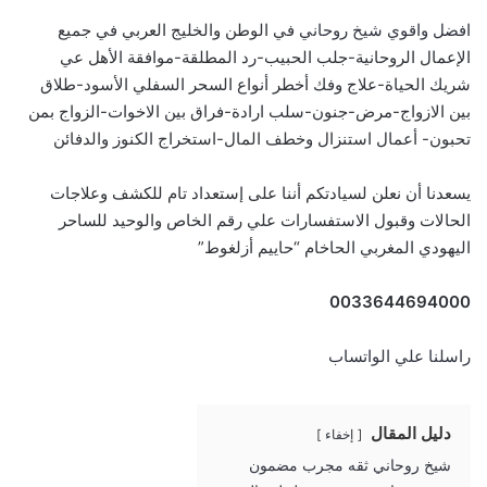
افضل واقوي شيخ روحاني
في الوطن والخليج العربي في جميع
الإعمال الروحانية-جلب الحبيب-رد المطلقة-موافقة الأهل عي
شريك الحياة-علاج وفك أخطر أنواع السحر السفلي الأسود-طلاق
بين الازواج-مرض-جنون-سلب ارادة-فراق بين الاخوات-الزواج بمن
تحبون- أعمال استنزال وخطف المال-استخراج الكنوز والدفائن
يسعدنا أن نعلن لسيادتكم أننا على إستعداد تام للكشف وعلاجات
الحالات وقبول الاستفسارات علي رقم الخاص والوحيد للساحر
اليهودي المغربي الحاخام “حاييم أزلغوط”
0033644694000
راسلنا علي الواتساب
دليل المقال
إخفاء
شيخ روحاني ثقه مجرب مضمون