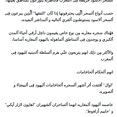
للسحر ألاسود خريطه فِى ألمغرب فاباطرته يتوزعون بمناطق بعينها،
حسب أنواع ألسحر ألَّتِى يحترفونها إذا كَان “الفقها” ألَّذِين يبرعون فِى
ألسحر ألاسود يستوطنون ألقري ألنائيه و ألمداشر ألبعيده،
فهُناك سحره مغاربه مِن نوع خاص يقيمون داخِل أرقي أحياءَ ألمدن
ألكبري و يوجدون فِى ألمناطق ألماهوله باليهود ألمغاربه أساسا،
والأكثر مِن ذلِك انهم يتربعون علَي هرم ألسلطة ألدينيه لليهود فِى
ألمغرب
انهم ألحكام ألحاخامات.
“اوال” أقتفت أثر أشهر ألسحره ألحاخامات أليهود فِى ألبيضاءَ و
ألصويره،
عاصمه أليهود ألمغاربه انهما ألساحران ألشهيران “اهايون لازار أيكي”
و ”حاييم أزلغوط”.