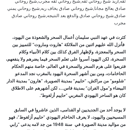
ثقه,اريد شيخ روحاني ثقه,شيخ روحاني ثقه مجرب,شيخ روحاني
صادق يعالج مجانا,شيخ روحاني صادق يخاف ربه,شيخ روحاني يمني
صادق,شيخ روحاني صادق والدفع بعد النتيجه,شيخ روحاني صادق
مجرب
كثرت في عهد النبي سليمان أعمال السحر والشعوذة من اليهود،
فأنزل الله عليهم اثنين من الملائكة ”هاروت وماروت” للتمييز بين
السحر والمعجزة، ولإظهار الفرق كذلك بين كلام الأنبياء وكلام
السحرة، لكن اليهود أسروا على تعلم السحر فيما يضرهم ولا ينفعهم،
فتربعوا على هرم السحر والسحرة في العالم، خاصة منهم الحكام
الحاخامات، ومن بين أشهر السحرة اليهود بالمغرب نجد المدعو
“شلومو” من مراكش، “حاييم” بمدينة الصويرة، “هارون” بمدينة الدار
البيضاء و”مول الفران” بمدينة فاس…، لكن أشهرهم على الاطلاق
كان هو الساحر اليهودي المغربي “حاييم أزلغوط”.
لا يوجد أحد من الجديديين او القدامى، الذين عاشروا في السابق
المسيحيين واليهود، لا يعرف الحاخام اليهودي “حاييم أزلغوط”، فهو
من مواليد مدينة الصويرة في سنة 1948 من جد لامه يدعى “رابي