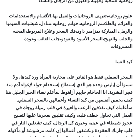
روحانيه للمحبه والهيبه والقبول من الرجال والنساء
علوم روحانيه،تعريف الروحانيات والعمل بها،الأقسام والاستخدامات
والعزائم والطلاسم الروحانيه،خواتم روحانيه،منادل،شبشبات،السيميا
والرمل، المباركة بمزامير داود،فك السحر وعلاج المربوط،المحبه
والجلب والتهيج،السحر الأسود والفودو،جلب الغائب وعودة
المسروقات
كيد النسا
السحر السفلي فقط هو القادر على محاربة المرأة ورد كيدها، ولا
تنسوا أن إبليس وحده هو الذي إستطاع إستخدام حواء لإغواء آدم منذ
فجر البشرية. انا الحاخام حاييم آزلغوط سأعلم نساء الحبر الجليل هنا
كيف يحمين أنفسهن من كيد النساء وأعمالهن بالسحر السفلي.
سأعلمك كيف تقذفين الرعب والغيرة في قلب زميلة زوجك في
العمل التي تحاول خطف قلبه، وكيف تقلبين سحرها عليها لتصبح
عجوز شمطاء في عينيه وعيون كل الرجال، كيف تشعلين النار في
قلب جارتك الحقودة وتكشفين أعمالها إن كانت مرشوشة أو مأكوله