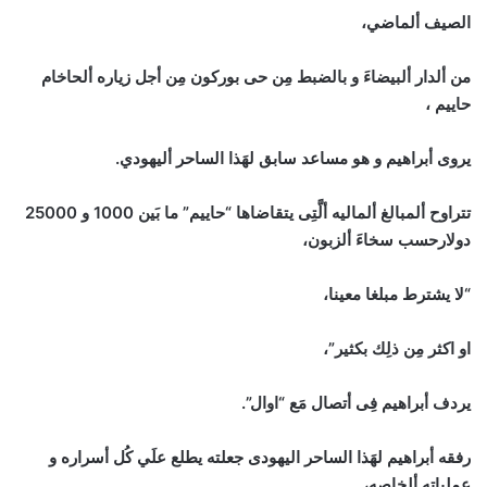
الصيف ألماضي،
من ألدار ألبيضاءَ و بالضبط مِن حى بوركون مِن أجل زياره ألحاخام
حاييم ،
يروى أبراهيم و هو مساعد سابق لهَذا الساحر أليهودي.
تتراوح ألمبالغ ألماليه ألَّتِى يتقاضاها “حاييم” ما بَين 1000 و 25000
دولارحسب سخاءَ ألزبون،
“لا يشترط مبلغا معينا،
او اكثر مِن ذلِك بكثير”،
يردف أبراهيم فِى أتصال مَع “اوال”.
رفقه أبراهيم لهَذا الساحر اليهودى جعلته يطلع علَي كُل أسراره و
عملياته ألخاصه،