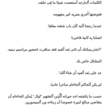
الكلمات ألدارجه أستعصت شيئا ما فِى حلقه،
فعوضتها اُخري بعبريه غَير مفهومه.
عندما رجعنا أليه كَان باب شقته مغلقا.
اتصلنا بِه ثَانية فاخبرنا
”اعتذر،يمكنك أن تاتى بَعد ألعيد فقد سافرت لحضور مراسيم دينيه.
المشَكل خاص بك
عد على بَعد ألعيد أن شاءَ ألله”.
لم يكن ألحاكم ألحاخام ساحرا عاديا،
حسب ما يكشفه احد جيرانه ألَّذِين ألتقتهم “اوال” يُمكن للحاخام أن
يتقاضي مبالغ كبيرة خصوصا أن زبناءه مِن ألميسورين.