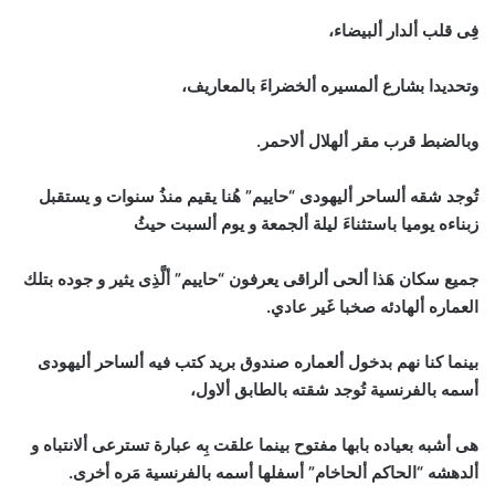
فِى قلب ألدار ألبيضاء،
وتحديدا بشارع ألمسيره ألخضراءَ بالمعاريف،
وبالضبط قرب مقر ألهلال ألاحمر.
تُوجد شقه ألساحر أليهودى “حاييم” هُنا يقيم منذُ سنوات و يستقبل
زبناءه يوميا باستثناءَ ليلة ألجمعة و يوم ألسبت حيثُ
جميع سكان هَذا ألحى ألراقى يعرفون “حاييم” ألَّذِى يثير و جوده بتلك
العماره ألهادئه صخبا غَير عادي.
بينما كنا نهم بدخول ألعماره صندوق بريد كتب فيه ألساحر أليهودى
أسمه بالفرنسية تُوجد شقته بالطابق ألاول،
هى أشبه بعياده بابها مفتوح بينما علقت بِه عبارة تسترعى ألانتباه و
ألدهشه “الحاكم ألحاخام” أسفلها أسمه بالفرنسية مَره أخرى.