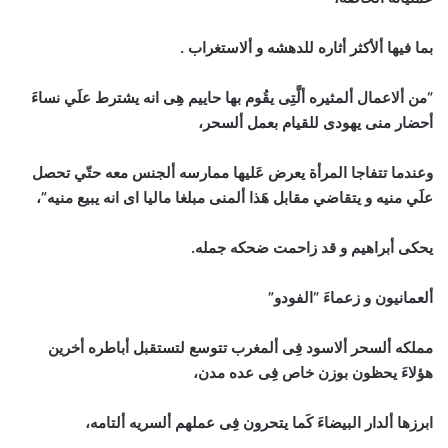
بما فيها ألأكثر أثاره للدهشه و ألاستغراب .
“من ألاعمال ألمثيره ألَّتِى يقُوم بها حاييم هِى انه يشترط علَي نساءَ
أحضار منى يهودى للقيام بعمل ألسحر،
وعندما تتفاجا المرأة يعرض عَليها ممارسه ألجنس معه حتّي تحصل
علَي منيه و يتقاضي مقابل هَذا ألمنى مبلغا ماليا اى انه يبيع منيه”،
يحكى أبراهيم و قد زاحمت ضحكه جمله.
ألعمانيون و زعماءَ “الفودو”
مملكه ألسحر ألاسود فِى ألمغرب تتوسع لتستقبل أباطره أخرين
هؤلاءَ يحظون بوزن خاص فِى عده مدن،
ابرزها ألدار البيضاءَ كَما يتحرون فِى عملهم ألسريه ألتامه،