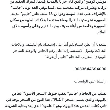
موشي كوهين” والذي كان حزانا بالمدينة قديما، فتبرك الحفيد من
بركاته وتشرف بتزكية مقدسة منه، فلما توفي الجد تولى “حاييم”
بالإشراف على هذه المهمة وهو ابن 18 سنة، غادر “حاييم” مدينة
الصويرة نحو مدينة الدارالبيضاء محتفظا بعلاقاته الطيبة مع سكان
الصويرة وخاصة من أبناء مدينته وحيه القديم وعلى رأسهم حلاق
الملاح.
يسعدنا أن نعلن لسيادتكم أننا على إستعداد تام للكشف وعلاجات
الحالات وقبول الاستفسارات علي رقم الخاص والوحيد للساحر
اليهودي المغربي الحاخام “حاييم أزلغوط”
0033644694000
راسلنا علي الواتساب
تطلب من الحاخام “حاييم” تعقب خيوط “السحر الأسود” الخاص
باليهود، والذي يسمى بسحر “الكبالا”، هذا النوع من السحر يوجد في
ثاني كتاب مقدس عند اليهود، وهو “التلمود” الذي يعد بمثابة الشريعة