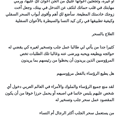
أو غيره، وتجعلين أعوانها عليكِ من الجن أعوان لكِ عليها، ورمي
مهابتك في قلب حماتك لتكف عن التدخل في بيتك، وجعل أخت
زوجك خادمتك المطيعة. سأضع لكِ أهم وأقوى أبواب السحر السفلي
وكيفية تطبيقها في ركن كيد النسا والسيطرة بالأعوان السفلية
العلاج بالسحر
كثيرا جدا من يأتي لي طالبا عمل جلب وتسخير لغيره كي يقضي له
حوائجه ويطيعه ويحبه ويرضى عنه وغالبا تلك الطلبات تخص
المرؤوسين الذين يريدون أن يحظوا من رئيسهم بما يريدون
هل يطيع الرؤساء بالفعل مرؤوسيهم
لقد منع جميع الرؤساء والملوك والأمراء في العالم العربي دخول أي
شخص عليهم يلبس خاتما في اصبعه أو يحمل حرزا خوفا من أن يكون
المقصود عمل سحر جلب وتسخير له
من يستعمل سحر الجلب أكثر الرجال أم النساء