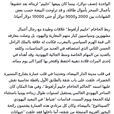
الواحدة (نصف دولار)، بينما كان يبيعها “حاييم” لزبنائه بعد حشوها
بأعمال السحر بأموال طائلة، و قد تراوحت البيضة حسب بعض
الشهادات بين 2000 و5000 دولار أو حتى 10000 دولار أحيانا.
ربط الحاخام “حاييم أزلغوط” علاقات وطيدة مع رجال أعمال
مشهورين وسياسيين كبار منهم المغاربة واليهود، بل وصلت معارفه
الى قمة الهرم السياسي بالمغرب، فكانت له علاقة بالملك الراحل
الحسن الثاني الذي استضافه في العديد من المناسبات، وكلفه
بالعديد من المهام الخاصة وسط الجالية اليهودية، وقد أهداه في
إحدى المرات قلادة ذهبية احتفظ وافتخر بها كثيرا الى يوم مماته.
في قلب مدينة الدار البيضاء، وتحديدا في قلب عمارة بشارع المسيرة
الخضراء، علقت على باب شقة بالطابق الأول يافطة نحاسية نقش
عليها اسمه “الحاكم الحاخام حاييم أزلغوط”، وفي هذا المكان كان
الساحر اليهودي العالمي يستقبل لسنوات طوال زبناءه يوميا باستثناء
ليلة الجمعة ويوم السبت، قداسات “شباط” في المعبد اليهودي
“السيناغوغ” بالبيضاء، وكان كل مرتادي هذه العمارة يشتمون رائحة
البخور الغريبة المنبعثة من شقته، أما داخلها فقد علقت “حيوانات