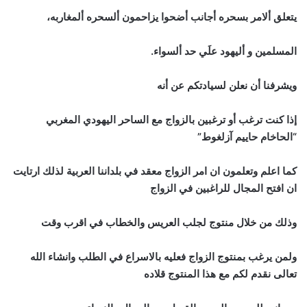
يتعلق ألامر بسحره أجانب أضحوا يزاحمون ألسحره ألمغاربه،
المسلمين و أليهود علَي حد ألسواء.
ويشرفنا أن نعلن لسيادتكم عن أنه
إذا كنت ترغب أو ترغبين بالزواج مع الساحر اليهودي المغربي
“الحاخام حاييم آزلغوط”
كما اعلم وتعلمون ان امر الزواج معقد في بلداننا العربية لذلك ارتايت
ان افتح المجال للراغبين في الزواج
وذلك من خلال منتوج لجلب العريس والخطاب في اقرب وقت
ولمن يرغب بمنتوج الزواج فعليه بالاسراع في الطلب وانشاء الله
تعالى نقدم لكم مع هذا المنتوج قلاده