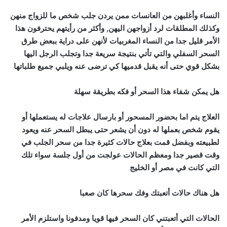
النساء وأغلبهن من العانسات ممن يردن جلب شخص ما للزواج منهن
وكذلك المطلقات لرد أزواجهن اليهن, وأكثر من رأيتهم يحترفون هذا
الأمر قليل جدا من النساء المغربيات لأنهن على دراية ببعض طرق
السحر السفلي والتي تأتي بنتيجة سريعة جدا وتجلب الرجل اليها
بشكل قوي حتى أنه يقبل قدميها كي ترضى عنه ويلبي جميع طلباتها
هل يمكن شفاء هذا السحر أو فكه بطريقة سهلة
العلاج يتم اما بحضور المسحور أو بارسال علاجات له يستعملها أو
يقوم شخص بعملها له دون أن يشعر حتى يبطل السحر عنه ويعود
لطبيعته وبفضل قمت بعلاج حالات كثيرة جدا من سحر الجلب في
وقت قصير جدا ومعظم الحالات عولجت من أول جلسة سواء تلك
التي كانت في مصر أو الخليج
هل هناك حالات أتعبتك وفك سحرها كان صعبا
الحالات التي أتعبتني كان السحر فيها قويا ومدفونا واستلزم الأمر