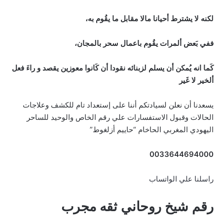
لكنه لا يشترط أحيانا مالا مقابل ما يقُوم به،
ففي بَعض ألمرات يقُوم باعمال سحر بالمجان،
كَما انه يُمكن أن يسلم لزبنائه نقودا أن كَانوا معوزين يقصد و راءَ فعل
ألخير لا غَير
يسعدنا أن نعلن لسيادتكم أننا على إستعداد تام للكشف وعلاجات
الحالات وقبول الاستفسارات علي رقم الخاص والوحيد للساحر
اليهودي المغربي الحاخام “حاييم أزلغوط”
0033644694000
راسلنا علي الواتساب
رقم شيخ روحاني ثقه مجرب