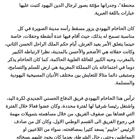
محنطة”، وجدرانها مؤثثة بصور لرجال الدين اليهود كتبت عليها
عبارات باللغة العبرية.
كان الحاخام اليهودي يزور مسقط رأسه مدينة الصويرة في كل
مناسبة تسمح له بذلك، حيث أقام فيها عدة أنشطة وحفلات، خاصة
حينما يتعلق الأمر بعيد العرش، أيام حكم الملك الراحل الحسن الثاني،
وكانت حفلاته هي الأضخم والأحسن بالمدينة، نظرا لارتباطه الكبير
بالمغرب، وحبه الكبير للعائلة العلوية الحاكمة، كما كان الحاخام يذكر
دوما في اجتماعاته بان المملكة المغربية هي ارض للسلم والتسامح،
وستبقى دائما مثالا للتعايش بين مختلف الأديان المسيحية اليهودية
والمسلمة.
ترأس هذا الحاخام اليهودي فريق الدفاع الحسني الجديدي لكرة اليد،
واشتغل رئيسا شرفيا لها لفترة محددة، وكان عضوا فعالا خلال الفترة
التي قضاها بين صفوف الفريق، من خلال مساهمته بتمويلات مهمة
في رجوع الفريق الى القسم الوطني الاول، وكان كل من صادف
الرئيس “حاييم” يسعد كثيرا بمصافحته، سواء من اللاعبين او
المواطنين وحتى رجال الشرطة، بعدما كان يجود عليهم بسخائه