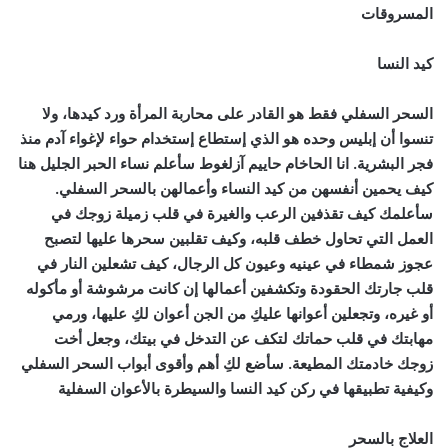
المسروقات
كيد النسا
السحر السفلي فقط هو القادر على محاربة المرأة ورد كيدها، ولا
تنسوا أن إبليس وحده هو الذي إستطاع إستخدام حواء لإغواء آدم منذ
فجر البشرية. انا الحاخام حاييم آزلغوط سأعلم نساء الحبر الجليل هنا
كيف يحمين أنفسهن من كيد النساء وأعمالهن بالسحر السفلي.
سأعلمك كيف تقذفين الرعب والغيرة في قلب زميلة زوجك في
العمل التي تحاول خطف قلبه، وكيف تقلبين سحرها عليها لتصبح
عجوز شمطاء في عينيه وعيون كل الرجال، كيف تشعلين النار في
قلب جارتك الحقودة وتكشفين أعمالها إن كانت مرشوشة أو مأكوله
أو غيره، وتجعلين أعوانها عليكِ من الجن أعوان لكِ عليها، ورمي
مهابتك في قلب حماتك لتكف عن التدخل في بيتك، وجعل أخت
زوجك خادمتك المطيعة. سأضع لكِ أهم وأقوى أبواب السحر السفلي
وكيفية تطبيقها في ركن كيد النسا والسيطرة بالأعوان السفلية
العلاج بالسحر