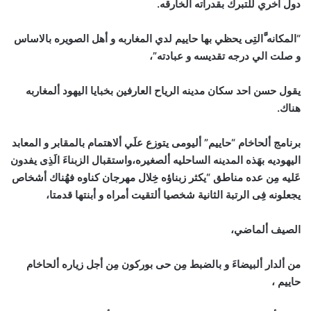
دول اُخري للتبرك بقدراته ألخارقه.
“المكانه َّالتِى يحظي بها حاييم لدي المغاربه و أهل الصويره بالاساس
و صلت الي درجه تقديسه و عبادته”،
يقول حسن احد سكان مدينه الرياح العارفين بخبايا اليهود ألمغاربه
هناك.
برنامج ألحاخام “حاييم” أليومى يتوزع علَي ألاهتمام بالمقابر و المعابد
اليهوديه بهَذه المدينه الساحليه ألصغيره،واستقبال الزبناءَ الَذِى يفدون
عَليه مِن عده مناطق “يكثر زبناؤه خِلال مهرجان كناوه فهُناك أشخاص
يجعلونه فِى الرتبة الثانية شخصيا ألتقيت أمراه و أبنتها قدمتا،
الصيف ألماضي،
من ألدار ألبيضاءَ و بالضبط مِن حى بوركون مِن أجل زياره ألحاخام
حاييم ،