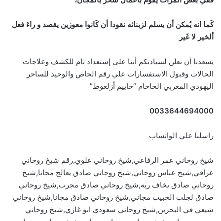
كَما انه يُمكن أن يسلم لزبنائه نقودا أن كَانوا معوزين يقصد و راءَ فعل
ألخير لا غَير
يسعدنا أن نعلن لسيادتكم أننا على إستعداد تام للكشف وعلاجات
الحالات وقبول الاستفسارات علي رقم الخاص والوحيد للساحر
اليهودي المغربي الحاخام “حاييم أزلغوط”
0033644694000
راسلنا علي الواتساب
شيخ روحاني عمر الرفاعي,شيخ روحاني علوي,رقم شيخ روحاني
عراقي,شيخ عباس روحاني,شيخ روحاني صادق يعالج مجانا,شيخ
روحاني صادق يخاف ربه,شيخ روحاني صادق مجرب,شيخ روحاني
صادق لجلب الحبيب مجاني,شيخ روحاني صادق مجانا,شيخ روحاني
شيعي في البحرين,شيخ روحاني سعودي ابو غازي,شيخ روحاني