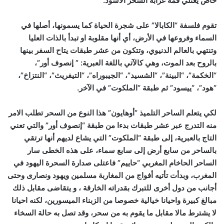
خاص يعتلي قمة غرابة السحر الأسود.
تقوم فلسفة “الكابالا” على شجرة الحياة كما يسمونها، أصلها في
السماء وفروعها في الأرض، أي أنها مقلوبة او تبدأ بالذات العليا
وتنتهي بالعالم الدنيوي، وتتكون من عشر طبقات يتاح السفر بينها
بالروح بعد الموت، وهي كالآتي باللغة العبرية: ” إنصوف أور”،
“الخكمة”، “البينة”، “الشسيد”، “الجيبوراه”، “التيفريث”، “النتزاخ”،
“هود”، “ييسود” ثم طبقة “الملكوت” في الآخر.
لكي يتعلم الساحر التلميذ “أوهايون” هذا النوع من السحر تطلب الامر
منه التدرج عبر عشر طبقات بدءا من طبقة “إنصوف أور” والتي تعني
التاج بالعبرية، إلى طبقة “الملكوت” التي يشاع لديهم أنها ترتقي
بالساحر من سابع أرض إلى سابع سماء، على هذه الخطى سار
الساحر الحاخام المغربي “حاييم” فاعتلى صدارة السحرة اليهود في
المغرب، وبدأت تأتيه أفواج من المغاربة مسلمين ويهود ونصارى وحتى
أجانب من دول أخرى للتبرك بقدراته الخارقة ، و يتقاضى مقابل ذلك
مبالغ كبيرة واحيانا خيالية خصوصا من الزبناء الميسورين، لكنه احيانا
لا يشترط مالا مقابل ما يقوم به من سحر، وقد تصل به حالة السخاء