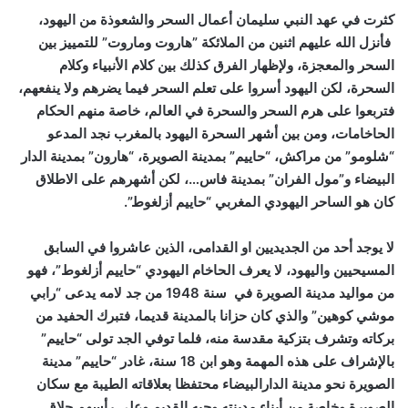
كثرت في عهد النبي سليمان أعمال السحر والشعوذة من اليهود،
فأنزل الله عليهم اثنين من الملائكة ”هاروت وماروت” للتمييز بين
السحر والمعجزة، ولإظهار الفرق كذلك بين كلام الأنبياء وكلام
السحرة، لكن اليهود أسروا على تعلم السحر فيما يضرهم ولا ينفعهم،
فتربعوا على هرم السحر والسحرة في العالم، خاصة منهم الحكام
الحاخامات، ومن بين أشهر السحرة اليهود بالمغرب نجد المدعو
“شلومو” من مراكش، “حاييم” بمدينة الصويرة، “هارون” بمدينة الدار
البيضاء و”مول الفران” بمدينة فاس…، لكن أشهرهم على الاطلاق
كان هو الساحر اليهودي المغربي “حاييم أزلغوط”.
لا يوجد أحد من الجديديين او القدامى، الذين عاشروا في السابق
المسيحيين واليهود، لا يعرف الحاخام اليهودي “حاييم أزلغوط”، فهو
من مواليد مدينة الصويرة في سنة 1948 من جد لامه يدعى “رابي
موشي كوهين” والذي كان حزانا بالمدينة قديما، فتبرك الحفيد من
بركاته وتشرف بتزكية مقدسة منه، فلما توفي الجد تولى “حاييم”
بالإشراف على هذه المهمة وهو ابن 18 سنة، غادر “حاييم” مدينة
الصويرة نحو مدينة الدارالبيضاء محتفظا بعلاقاته الطيبة مع سكان
الصويرة وخاصة من أبناء مدينته وحيه القديم وعلى رأسهم حلاق