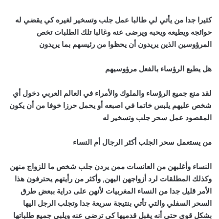
كثيرا جدا من يأتي لي طالبا عمل جلب وتسخير لغيره كي يقضي له
حوائجه ويطيعه ويحبه ويرضى عنه وغالبا تلك الطلبات تخص
المرؤوسين الذين يريدون أن يحظوا من رئيسهم بما يريدون
هل يطيع الرؤساء بالفعل مرؤوسيهم
لقد منع جميع الرؤساء والملوك والأمراء في العالم العربي دخول أي
شخص عليهم يلبس خاتما في اصبعه أو يحمل حرزا خوفا من أن يكون
المقصود عمل سحر جلب وتسخير له
من يستعمل سحر الجلب أكثر الرجال أم النساء
النساء وأغلبهن من العانسات ممن يردن جلب شخص ما للزواج منهن
وكذلك المطلقات لرد أزواجهن اليهن, وأكثر من رأيتهم يحترفون هذا
الأمر قليل جدا من النساء المغربيات لأنهن على دراية ببعض طرق
السحر السفلي والتي تأتي بنتيجة سريعة جدا وتجلب الرجل اليها
بشكل قوي حتى أنه يقبل قدميها كي ترضى عنه ويلبي جميع طلباتها