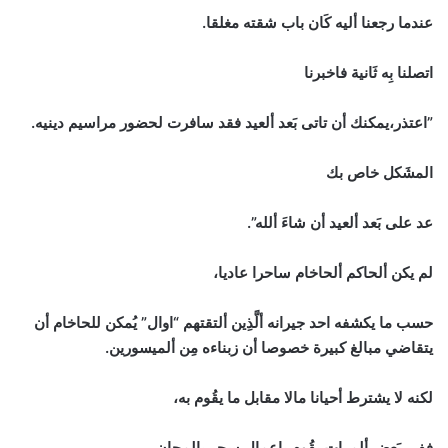
عندما رجعنا أليه كَان باب شقته مغلقا.
اتصلنا بِه ثَانية فاخبرنا
”اعتذر،يمكنك أن تاتى بَعد ألعيد فقد سافرت لحضور مراسيم دينيه.
المشَكل خاص بك
عد على بَعد ألعيد أن شاءَ ألله”.
لم يكن ألحاكم ألحاخام ساحرا عاديا،
حسب ما يكشفه احد جيرانه ألَّذِين ألتقتهم “اوال” يُمكن للحاخام أن
يتقاضي مبالغ كبيرة خصوصا أن زبناءه مِن ألميسورين.
لكنه لا يشترط أحيانا مالا مقابل ما يقُوم به،
ففي بَعض ألمرات يقُوم باعمال سحر بالمجان،