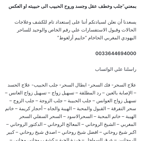
بمعني”جلب وخطف عقل وجسد وروح الحبيب الى حبيبته او العكس
يسعدنا أن نعلن لسيادتكم أننا على إستعداد تام للكشف وعلاجات
الحالات وقبول الاستفسارات علي رقم الخاص والوحيد للساحر
اليهودي المغربي الحاخام “حاييم أزلغوط”
0033644694000
راسلنا علي الواتساب
علاج السحر- فك السحر- ابطال السحر- جلب الحبيب- علاج الحسد
– الإصابة بالعين – رد المطلقة – تسهيل زواج – تسهيل زواج العانس –
تسهيل زواج العوانس – جلب الحبيبة – جلب الزوجة – جلب الزوج –
سحر التفرقة – القبول والمحبة – الهيبة والجاه – أحجار كريمة – خاتم
الهيبة – خاتم المحبة – السحرالاسود – السحر السفلي السحر
المغربي – الشيخ الروحاني – المعالج الروحاني – الدكتور الروحاني –
اكبر شيخ روحاني – افضل شيخ روحاني – اصدق شيخ روحاني – كبير
الروحانين – عرق السواحل – خرزة الحية – كشف روحاني مجانى –