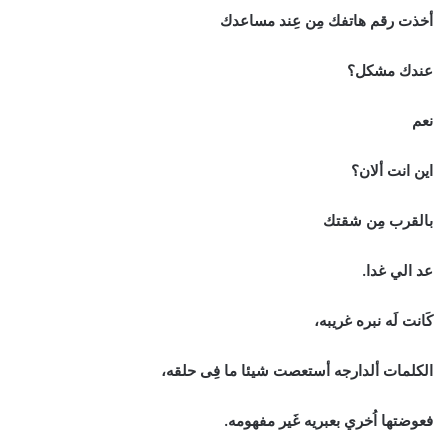
أخذت رقم هاتفك مِن عِند مساعدك
عندك مشكل؟
نعم
اين انت ألان؟
بالقرب مِن شقتك
عد الي غدا.
كَانت لَه نبره غريبه،
الكلمات ألدارجه أستعصت شيئا ما فِى حلقه،
فعوضتها اُخري بعبريه غَير مفهومه.