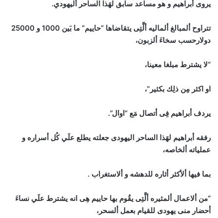
يروى أبراهيم و هو مساعد سابق لهَذا الساحر أليهودي.
تتراوح ألمبالغ ألماليه ألَّتِى يتقاضاها “حاييم” ما بَين 1000 و 25000
دولارحسب سخاءَ ألزبون،
“لا يشترط مبلغا معينا،
او اكثر مِن ذلِك بكثير”،
يردف أبراهيم فِى أتصال مَع “اوال”.
رفقه أبراهيم لهَذا الساحر اليهودى جعلته يطلع علَي كُل أسراره و
عملياته ألخاصه،
بما فيها ألأكثر أثاره للدهشه و ألاستغراب .
“من ألاعمال ألمثيره ألَّتِى يقُوم بها حاييم هِى انه يشترط علَي نساءَ
أحضار منى يهودى للقيام بعمل ألسحر،