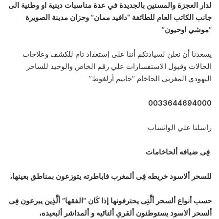
لدار العجزة والمسنين بالجديدة في عدة مناسبات دينية او وطنية الى
جانب الكاتب العام للطائفة “دافيد ممان” وحزان مدينة الصويرة
“موشي اوحيون”
يسعدنا أن نعلن لسيادتكم أننا على إستعداد تام للكشف وعلاجات
الحالات وقبول الاستفسارات علي رقم الخاص والوحيد للساحر
اليهودي المغربي الحاخام “حاييم أزلغوط”
0033644694000
راسلنا علي الواتساب
فِى ضيافه ألحاخامات
للسحر ألاسود خريطه فِى ألمغرب فاباطرته يتوزعون بمناطق بعينها،
حسب أنواع ألسحر ألَّتِى يحترفونها إذا كَان “الفقها” ألَّذِين يبرعون فِى
ألسحر ألاسود يستوطنون ألقري ألنائيه و ألمداشر ألبعيده،