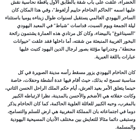
الخضراء، علقت على باب شقة بالطابق الأول يافطة نحاسية نقش
عليها اسمه “الحاكم الحاخام حاييم أزلغوط”، وفي هذا المكان كان
الساحر اليهودي العالمي يستقبل لسنوات طوال زبناءه يوميا باستثناء
ليلة الجمعة ويوم السبت، قداسات “شباط” في المعبد اليهودي
“السيناغوغ” بالبيضاء، وكان كل مرتادي هذه العمارة يشتمون رائحة
البخور الغريبة المنبعثة من شقته، أما داخلها فقد علقت “حيوانات
محنطة”، وجدرانها مؤثثة بصور لرجال الدين اليهود كتبت عليها
عبارات باللغة العبرية.
كان الحاخام اليهودي يزور مسقط رأسه مدينة الصويرة في كل
مناسبة تسمح له بذلك، حيث أقام فيها عدة أنشطة وحفلات، خاصة
حينما يتعلق الأمر بعيد العرش، أيام حكم الملك الراحل الحسن الثاني،
وكانت حفلاته هي الأضخم والأحسن بالمدينة، نظرا لارتباطه الكبير
بالمغرب، وحبه الكبير للعائلة العلوية الحاكمة، كما كان الحاخام يذكر
دوما في اجتماعاته بان المملكة المغربية هي ارض للسلم والتسامح،
وستبقى دائما مثالا للتعايش بين مختلف الأديان المسيحية اليهودية
والمسلمة.