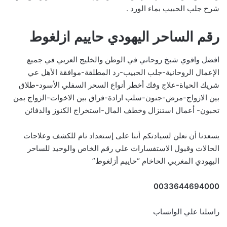
شرح جلب الحبيب بماء الورد .
رقم الساحر اليهودي حاييم ازلغوط
افضل واقوي شيخ روحاني
في الوطن والخليج العربي في جميع
الإعمال الروحانية-جلب الحبيب-رد المطلقة-موافقة الأهل عي
شريك الحياة-علاج وفك أخطر أنواع السحر السفلي الأسود-طلاق
بين الازواج-مرض-جنون-سلب ارادة-فراق بين الاخوات-الزواج بمن
تحبون- أعمال استنزال وخطف المال-استخراج الكنوز والدفائن
يسعدنا أن نعلن لسيادتكم أننا على إستعداد تام للكشف وعلاجات
الحالات وقبول الاستفسارات علي رقم الخاص والوحيد للساحر
اليهودي المغربي الحاخام “حاييم أزلغوط”
0033644694000
راسلنا علي الواتساب