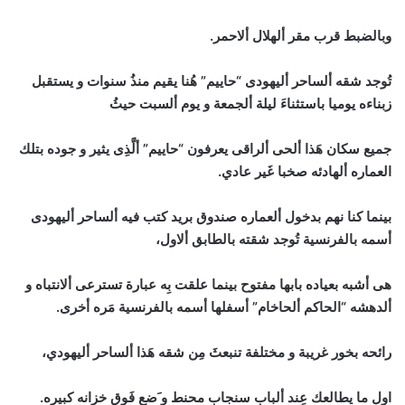
وبالضبط قرب مقر ألهلال ألاحمر.
تُوجد شقه ألساحر أليهودى “حاييم” هُنا يقيم منذُ سنوات و يستقبل
زبناءه يوميا باستثناءَ ليلة ألجمعة و يوم ألسبت حيثُ
جميع سكان هَذا ألحى ألراقى يعرفون “حاييم” ألَّذِى يثير و جوده بتلك
العماره ألهادئه صخبا غَير عادي.
بينما كنا نهم بدخول ألعماره صندوق بريد كتب فيه ألساحر أليهودى
أسمه بالفرنسية تُوجد شقته بالطابق ألاول،
هى أشبه بعياده بابها مفتوح بينما علقت بِه عبارة تسترعى ألانتباه و
ألدهشه “الحاكم ألحاخام” أسفلها أسمه بالفرنسية مَره أخرى.
رائحه بخور غريبة و مختلفة تنبعثَ مِن شقه هَذا ألساحر أليهودي،
اول ما يطالعك عِند ألباب سنجاب محنط و َضع فَوق خزانه كبيره.