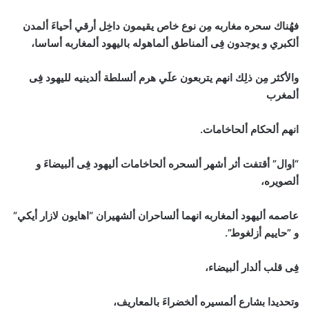
فهُناك سحره مغاربه مِن نوع خاص يقيمون داخِل أرقي أحياءَ ألمدن
ألكبري و يوجدون فِى ألمناطق ألماهوله باليهود ألمغاربه أساسا،
والأكثر مِن ذلِك انهم يتربعون علَي هرم ألسلطة ألدينيه لليهود فِى
ألمغرب
انهم ألحكام ألحاخامات.
“اوال” أقتفت أثر أشهر ألسحره ألحاخامات أليهود فِى ألبيضاءَ و
ألصويره،
عاصمه أليهود ألمغاربه انهما ألساحران ألشهيران “اهايون لازار أيكي”
و ”حاييم أزلغوط”.
فِى قلب ألدار ألبيضاء،
وتحديدا بشارع ألمسيره ألخضراءَ بالمعاريف،