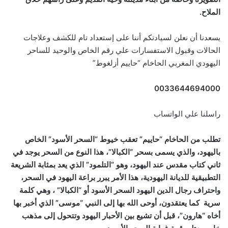
الملاح.
يسعدنا أن نعلن لسيادتكم أننا على إستعداد تام للكشف وعلاجات
الحالات وقبول الاستفسارات علي رقم الخاص والوحيد للساحر
اليهودي المغربي الحاخام “حاييم أزلغوط”
0033644694000
راسلنا علي الواتساب
تطلب من الحاخام “حاييم” تعقب خيوط “السحر الأسود” الخاص
باليهود، والذي يسمى بسحر “الكبالا”، هذا النوع من السحر يوجد في
ثاني كتاب مقدس عند اليهود، وهو “التلمود” الذي يعد بمثابة الشريعة
التطبيقية للديانة اليهودية، هذا الأمر يبرر براعة اليهود في السحر،
واحتراف رجال الدين اليهود السحر الأسود أو “الكبالا” ، وهي كلمة
سرية كما يعتقدون، أوحى الله بها إلى النبي “موسى” الذي أخبر بها
أخاه “هارون”، قبل أن تشيع بين الأحبار اليهود وتتحول إلى مذهب