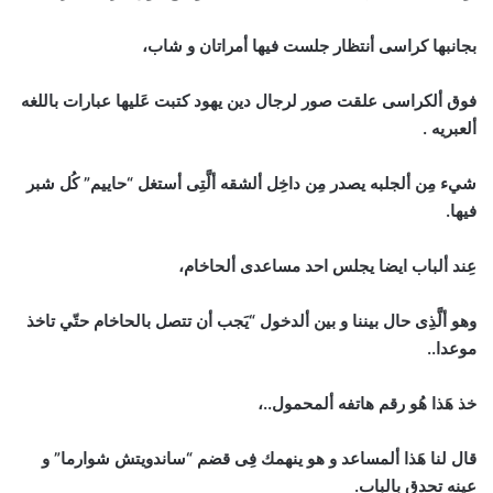
بجانبها كراسى أنتظار جلست فيها أمراتان و شاب،
فوق ألكراسى علقت صور لرجال دين يهود كتبت عَليها عبارات باللغه
ألعبريه .
شيء مِن ألجلبه يصدر مِن داخِل ألشقه ألَّتِى أستغل “حاييم” كُل شبر
فيها.
عِند ألباب ايضا يجلس احد مساعدى ألحاخام،
وهو ألَّذِى حال بيننا و بين ألدخول “يَجب أن تتصل بالحاخام حتّي تاخذ
موعدا..
خذ هَذا هُو رقم هاتفه ألمحمول..،
قال لنا هَذا ألمساعد و هو ينهمك فِى قضم “ساندويتش شوارما” و
عينه تحدق بالباب.