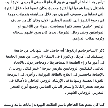
ترأس هذا الحاخام اليهودي فريق الدفاع الحسني الجديدي لكرة اليد،
واشتغل رئيسا شرفيا لها لفترة محددة، وكان عضوا فعالا خلال الفترة
التي قضاها بين صفوف الفريق، من خلال مساهمته بتمويلات مهمة
في رجوع الفريق الى القسم الوطني الاول، وكان كل من صادف
الرئيس “حاييم” يسعد كثيرا بمصافحته، سواء من اللاعبين او
المواطنين وحتى رجال الشرطة، بعدما كان يجود عليهم بسخائه
وكرمه بمئات الدراهم.
ذكر “الساحرحاييم ازلغوط” أنه حاصل على شهادات من جامعة
ريتشفيلد فى أمريكا، ودكتوراة فى الشفاء الروحى من نفس الجامعة
فى أمور ما وراء الطبيعة (الميتافيزيقا)، ومحاضر دولى بالاتحاد
العالمى للفلكيين الروحانيين بباريس بدرجة “ خبير فلكى روحانى”،
بالإضافة ماجستير فى العلاج بالطاقة النورانية ، وأخرى فى البرمجة
اللغوية العصبية وشهادة فى الإرشاد الروحي الداخلي بالأضافة فى
معرفته بسحر الكابلا والسحر البابلي الصابئي وجميع أنواع السحر
المغربي الروحاني الشهير
.
كما كان يقدم هذا الحاخام باسم الطائفة اليهودية إعانات مالية وعينية