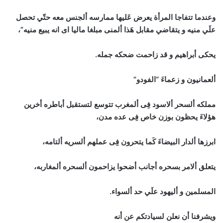
وعندما تتفاجا المرأة يعرض عَليها ممارسه ألجنس معه حتّي تحصل
علَي منيه و يتقاضي مقابل هَذا ألمنى مبلغا ماليا اى انه يبيع منيه”،
يحكى أبراهيم و قد زاحمت ضحكه جمله.
ألعمانيون و زعماءَ “الفودو”
مملكه ألسحر ألاسود فِى ألمغرب تتوسع لتستقبل أباطره أخرين
هؤلاءَ يحظون بوزن خاص فِى عده مدن،
ابرزها ألدار البيضاءَ كَما يتحرون فِى عملهم ألسريه ألتامه،
يتعلق ألامر بسحره أجانب أضحوا يزاحمون ألسحره ألمغاربه،
المسلمين و أليهود علَي حد ألسواء.
ويشرفنا أن نعلن لسيادتكم عن أنه