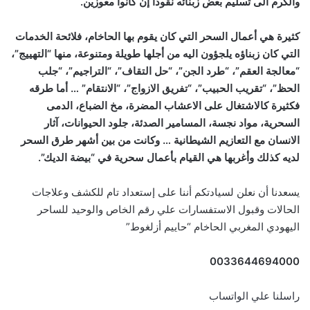
والكرم الى تسليم بعض زبنائه نقودا إن كانوا معوزين.
كثيرة هي أعمال السحر التي كان يقوم بها الحاخام، فلائحة الخدمات
التي كان زبناؤه يلجؤون اليه من أجلها طويلة ومتنوعة، منها “التهييج”،
“معالجة العقم”، “طرد الجن”، “حل التقاف”، “التراجيم”، “جلب
الحظ”، “تقريب الحبيب”، “تفريق الازواج”، “الانتقام” … أما طرقه
فكثيرة كالاشتغال على الاعشاب المضرة، مخ الضباع، الدمى
السحرية، مواد نجسة، المسامير الصدئة، جلود الحيوانات، آثار
الانسان مع التعازيم الشيطانية … وكانت من بين أشهر طرق السحر
لديه كذلك وأغربها هي القيام بأعمال سحرية في “بيضة الديك”.
يسعدنا أن نعلن لسيادتكم أننا على إستعداد تام للكشف وعلاجات
الحالات وقبول الاستفسارات علي رقم الخاص والوحيد للساحر
اليهودي المغربي الحاخام “حاييم أزلغوط”
0033644694000
راسلنا علي الواتساب