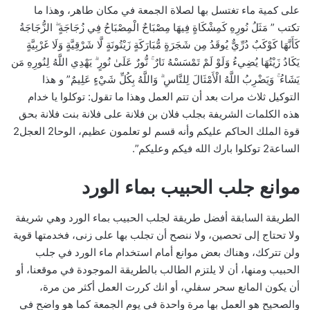
على كمية ماء تغتسل بها لصلاة الجمعة في مكان طاهر، وهذا ما
تكتب ” مَثَلُ نُورِهِ كَمِشْكَاةٍ فِيهَا مِصْبَاحٌ الْمِصْبَاحُ فِي زُجَاجَةٍ ۖ الزُّجَاجَةُ
كَأَنَّهَا كَوْكَبٌ دُرِّيٌّ يُوقَدُ مِن شَجَرَةٍ مُّبَارَكَةٍ زَيْتُونَةٍ لَّا شَرْقِيَّةٍ وَلَا غَرْبِيَّةٍ
يَكَادُ زَيْتُهَا يُضِيءُ وَلَوْ لَمْ تَمْسَسْهُ نَارٌ ۚ نُّورٌ عَلَىٰ نُورٍ ۗ يَهْدِي اللَّهُ لِنُورِهِ مَن
يَشَاءُ ۚ وَيَضْرِبُ اللَّهُ الْأَمْثَالَ لِلنَّاسِ ۗ وَاللَّهُ بِكُلِّ شَيْءٍ عَلِيمٌ” و هذا
التوكيل ثلاث مرات بعد أن تتم العمل وهذا ما تقول: توكلوا يا خدام
هذه الكلمات الشريفة بجلب فلان بن فلانة على فلانة بنت فلانة بحق
قوة الملك الحاكم عليكم وأنه قسم لو تعلمون عظيم، الوحا2 العجل2
الساعة2 توكلوا بارك الله فيكم وعليكم”.
موانع جلب الحبيب بماء الورد
الطريقة السابقة أفضل طريقة لجلب الحبيب بماء الورد وهي شريفة
ولا تحتاج إلى تحصين، ولا ننصح أن تجلب بها على زنى، فخدمتها قوية
ولن تتركك، وهناك بعض موانع أمام استخدام ماء الورد في جلب
الحبيب ومنها، أن لا يلتزم الطالب بالطريقة الموجودة في موقعنا، أو
أن يكون المانع سحر سفلي، أو انك كررت العمل أكثر من مرة،
والصحيح هو العمل بها مرة واحدة في يوم الجمعة كما هو واضح في