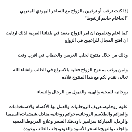
إذا كنت ترغب أو ترغبين بالزواج مع الساحر اليهودي المغربي
“الحاخام حاييم آزلغوط”
كما اعلم وتعلمون ان امر الزواج معقد في بلداننا العربية لذلك ارتايت
ان افتح المجال للراغبين في الزواج
وذلك من خلال منتوج لجلب العريس والخطاب في اقرب وقت
ولمن يرغب بمنتوج الزواج فعليه بالاسراع في الطلب وانشاء الله
تعالى نقدم لكم مع هذا المنتوج قلاده
روحانيه للمحبه والهيبه والقبول من الرجال والنساء
علوم روحانيه،تعريف الروحانيات والعمل بها،الأقسام والاستخدامات
والعزائم والطلاسم الروحانيه،خواتم روحانيه،منادل،شبشبات،السيميا
والرمل، المباركة بمزامير داود،فك السحر وعلاج المربوط،المحبه
والجلب والتهيج،السحر الأسود والفودو،جلب الغائب وعودة