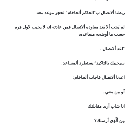
ربطنا ألاتصال ب”الحاكم ألحاخام” لحجز موعد معه.
لم يَجب ألا بَعد معاوده ألاتصال فمن عادته انه لا يجيب لاول مَره
حسب ما أوضحه مساعده،
“اعد ألاتصال..
سيجيبك بالتاكيد” يستطرد ألمساعد .
اعدنا ألاتصال فاجاب ألحاخام:
لَو مِن معي..
انا شاب أريد مقابلتك
مِن ألَّذِى أرسلك؟