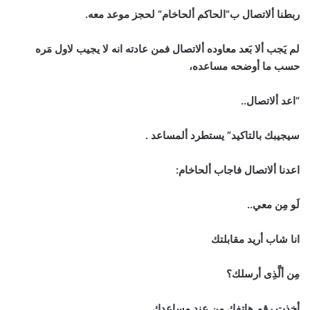
ربطنا ألاتصال ب”الحاكم ألحاخام” لحجز موعد معه.
لم يَجب ألا بَعد معاوده ألاتصال فمن عادته انه لا يجيب لاول مَره
حسب ما أوضحه مساعده،
“اعد ألاتصال..
سيجيبك بالتاكيد” يستطرد ألمساعد .
اعدنا ألاتصال فاجاب ألحاخام:
لَو مِن معي..
انا شاب أريد مقابلتك
مِن ألَّذِى أرسلك؟
أخذت رقم هاتفك مِن عِند مساعدك