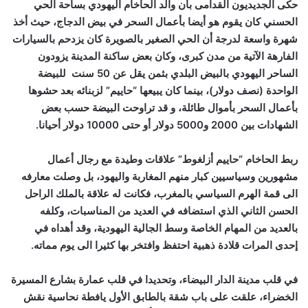
حكى الجديديون القدامى بأن والد الحاخام اليهودي بساحة الحي
الحسني كان يقوم هو أيضا بأعمال السحر في بيض الدجاج، حيث أخذ
شهرة واسعة لدرجة أن الحي الصغير بالصويرة كان يزدحم بالسيارات
الفارهة الآتية من مدن كبرى، وكان بعض ساكنة المدينة يزودون
الساحر اليهودي بالبيض البلدي بثمن يقل عن 50 سنت للبيضة
الواحدة (نصف دولار)، بينما كان يبيعها “حاييم” لزبنائه بعد حشوها
بأعمال السحر بأموال طائلة، و قد تراوحت البيضة حسب بعض
الشهادات بين 2000 و5000 دولار أو حتى 10000 دولار أحيانا.
ربط الحاخام “حاييم أزلغوط” علاقات وطيدة مع رجال أعمال
مشهورين وسياسيين كبار منهم المغاربة واليهود، بل وصلت معارفه
الى قمة الهرم السياسي بالمغرب، فكانت له علاقة بالملك الراحل
الحسن الثاني الذي استضافه في العديد من المناسبات، وكلفه
بالعديد من المهام الخاصة وسط الجالية اليهودية، وقد أهداه في
إحدى المرات قلادة ذهبية احتفظ وافتخر بها كثيرا الى يوم مماته.
في قلب مدينة الدار البيضاء، وتحديدا في قلب عمارة بشارع المسيرة
الخضراء، علقت على باب شقة بالطابق الأول يافطة نحاسية نقش