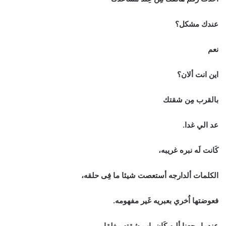
عندك مشكل؟
نعم
اين انت ألان؟
بالقرب مِن شقتك
عد الي غدا.
كَانت لَه نبره غريبه،
الكلمات ألدارجه أستعصت شيئا ما فِى حلقه،
فعوضتها اُخري بعبريه غَير مفهومه.
عندما رجعنا أليه كَان باب شقته مغلقا.