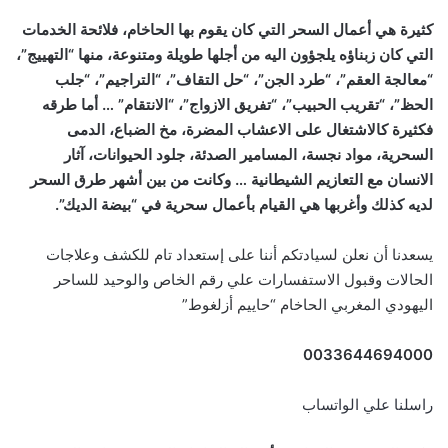
كثيرة هي أعمال السحر التي كان يقوم بها الحاخام، فلائحة الخدمات
التي كان زبناؤه يلجؤون اليه من أجلها طويلة ومتنوعة، منها “التهييج”،
“معالجة العقم”، “طرد الجن”، “حل التقاف”، “التراجيم”، “جلب
الحظ”، “تقريب الحبيب”، “تفريق الازواج”، “الانتقام” … أما طرقه
فكثيرة كالاشتغال على الاعشاب المضرة، مخ الضباع، الدمى
السحرية، مواد نجسة، المسامير الصدئة، جلود الحيوانات، آثار
الانسان مع التعازيم الشيطانية … وكانت من بين أشهر طرق السحر
لديه كذلك وأغربها هي القيام بأعمال سحرية في “بيضة الديك”.
يسعدنا أن نعلن لسيادتكم أننا على إستعداد تام للكشف وعلاجات
الحالات وقبول الاستفسارات علي رقم الخاص والوحيد للساحر
اليهودي المغربي الحاخام “حاييم أزلغوط”
0033644694000
راسلنا علي الواتساب