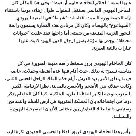
عليها اسمه “الحاكم الحاخام حاييم أزلغوط”، وفي هذا المكان كان
الساحر اليهودي العالمي يستقبل لسنوات طوال زبناءه يوميا باستثناء
ليلة الجمعة ويوم السبت، قداسات “شباط” في المعبد اليهودي
“السيناغوغ” بالبيضاء، وكان كل مرتادي هذه العمارة يشتمون رائحة
البخور الغريبة المنبعثة من شقته، أما داخلها فقد علقت “حيوانات
محنطة”، وجدرانها مؤثثة بصور لرجال الدين اليهود كتبت عليها
عبارات باللغة العبرية.
كان الحاخام اليهودي يزور مسقط رأسه مدينة الصويرة في كل
مناسبة تسمح له بذلك، حيث أقام فيها عدة أنشطة وحفلات، خاصة
حينما يتعلق الأمر بعيد العرش، أيام حكم الملك الراحل الحسن الثاني،
وكانت حفلاته هي الأضخم والأحسن بالمدينة، نظرا لارتباطه الكبير
بالمغرب، وحبه الكبير للعائلة العلوية الحاكمة، كما كان الحاخام يذكر
دوما في اجتماعاته بان المملكة المغربية هي ارض للسلم والتسامح،
وستبقى دائما مثالا للتعايش بين مختلف الأديان المسيحية اليهودية
والمسلمة.
ترأس هذا الحاخام اليهودي فريق الدفاع الحسني الجديدي لكرة اليد،