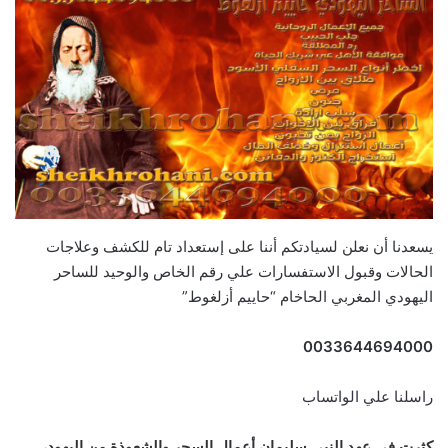
يسعدنا أن نعلن لسيادتكم أننا على إستعداد تام للكشف وعلاجات
الحالات وقبول الاستفسارات علي رقم الخاص والوحيد للساحر
اليهودي المغربي الحاخام “حاييم أزلغوط”
0033644694000
راسلنا علي الواتساب
كثرت في عهد النبي سليمان أعمال السحر والشعوذة من اليهود،