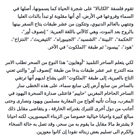
تقوم فلسفة “الكابالا” على شجرة الحياة كما يسمونها، أصلها في
السماء وفروعها في الأرض، أي أنها مقلوبة او تبدأ بالذات العليا
وتنتهي بالعالم الدنيوي، وتتكون من عشر طبقات يتاح السفر بينها
بالروح بعد الموت، وهي كالآتي باللغة العبرية: ” إنصوف أور”،
“الخكمة”، “البينة”، “الشسيد”، “الجيبوراه”، “التيفريث”، “النتزاخ”،
“هود”، “ييسود” ثم طبقة “الملكوت” في الآخر.
لكي يتعلم الساحر التلميذ “أوهايون” هذا النوع من السحر تطلب الامر
منه التدرج عبر عشر طبقات بدءا من طبقة “إنصوف أور” والتي تعني
التاج بالعبرية، إلى طبقة “الملكوت” التي يشاع لديهم أنها ترتقي
بالساحر من سابع أرض إلى سابع سماء، على هذه الخطى سار
الساحر الحاخام المغربي “حاييم” فاعتلى صدارة السحرة اليهود في
المغرب، وبدأت تأتيه أفواج من المغاربة مسلمين ويهود ونصارى وحتى
أجانب من دول أخرى للتبرك بقدراته الخارقة ، و يتقاضى مقابل ذلك
مبالغ كبيرة واحيانا خيالية خصوصا من الزبناء الميسورين، لكنه احيانا
لا يشترط مالا مقابل ما يقوم به من سحر، وقد تصل به حالة السخاء
والكرم الى تسليم بعض زبنائه نقودا إن كانوا معوزين.