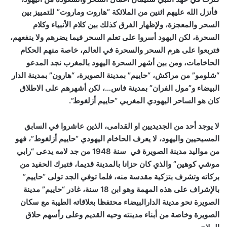
فأنزل الله عليهم اثنين من الملائكة ”هاروت وماروت” للتمييز بين
السحر والمعجزة، ولإظهار الفرق كذلك بين كلام الأنبياء وكلام
السحرة، لكن اليهود أسروا على تعلم السحر فيما يضرهم ولا ينفعهم،
فتربعوا على هرم السحر والسحرة في العالم، خاصة منهم الحكام
الحاخامات، ومن بين أشهر السحرة اليهود بالمغرب نجد المدعو
“شلومو” من مراكش، “حاييم” بمدينة الصويرة، “هارون” بمدينة الدار
البيضاء و”مول الفران” بمدينة فاس…، لكن أشهرهم على الاطلاق
كان هو الساحر اليهودي المغربي “حاييم أزلغوط”.
لا يوجد أحد من الجديديين او القدامى، الذين عاشروا في السابق
المسيحيين واليهود، لا يعرف الحاخام اليهودي “حاييم أزلغوط”، فهو
من مواليد مدينة الصويرة في سنة 1948 من جد لامه يدعى “رابي
موشي كوهين” والذي كان حزانا بالمدينة قديما، فتبرك الحفيد من
بركاته وتشرف بتزكية مقدسة منه، فلما توفي الجد تولى “حاييم”
بالإشراف على هذه المهمة وهو ابن 18 سنة، غادر “حاييم” مدينة
الصويرة نحو مدينة الدارالبيضاء محتفظا بعلاقاته الطيبة مع سكان
الصويرة وخاصة من أبناء مدينته وحيه القديم وعلى رأسهم حلاق