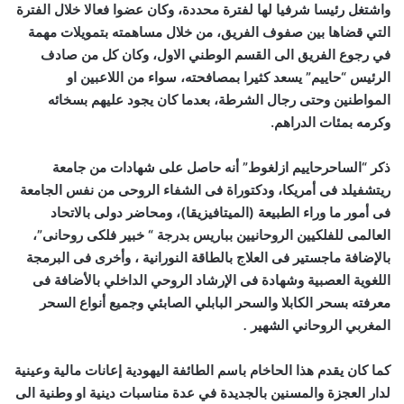
واشتغل رئيسا شرفيا لها لفترة محددة، وكان عضوا فعالا خلال الفترة
التي قضاها بين صفوف الفريق، من خلال مساهمته بتمويلات مهمة
في رجوع الفريق الى القسم الوطني الاول، وكان كل من صادف
الرئيس “حاييم” يسعد كثيرا بمصافحته، سواء من اللاعبين او
المواطنين وحتى رجال الشرطة، بعدما كان يجود عليهم بسخائه
وكرمه بمئات الدراهم.
ذكر “الساحرحاييم ازلغوط” أنه حاصل على شهادات من جامعة
ريتشفيلد فى أمريكا، ودكتوراة فى الشفاء الروحى من نفس الجامعة
فى أمور ما وراء الطبيعة (الميتافيزيقا)، ومحاضر دولى بالاتحاد
العالمى للفلكيين الروحانيين بباريس بدرجة “ خبير فلكى روحانى”،
بالإضافة ماجستير فى العلاج بالطاقة النورانية ، وأخرى فى البرمجة
اللغوية العصبية وشهادة فى الإرشاد الروحي الداخلي بالأضافة فى
معرفته بسحر الكابلا والسحر البابلي الصابئي وجميع أنواع السحر
المغربي الروحاني الشهير
.
كما كان يقدم هذا الحاخام باسم الطائفة اليهودية إعانات مالية وعينية
لدار العجزة والمسنين بالجديدة في عدة مناسبات دينية او وطنية الى