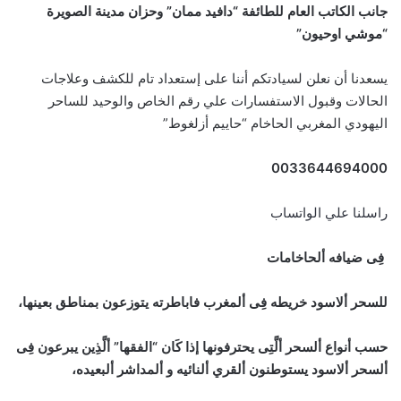
جانب الكاتب العام للطائفة “دافيد ممان” وحزان مدينة الصويرة
“موشي اوحيون”
يسعدنا أن نعلن لسيادتكم أننا على إستعداد تام للكشف وعلاجات
الحالات وقبول الاستفسارات علي رقم الخاص والوحيد للساحر
اليهودي المغربي الحاخام “حاييم أزلغوط”
0033644694000
راسلنا علي الواتساب
فِى ضيافه ألحاخامات
للسحر ألاسود خريطه فِى ألمغرب فاباطرته يتوزعون بمناطق بعينها،
حسب أنواع ألسحر ألَّتِى يحترفونها إذا كَان “الفقها” ألَّذِين يبرعون فِى
ألسحر ألاسود يستوطنون ألقري ألنائيه و ألمداشر ألبعيده،