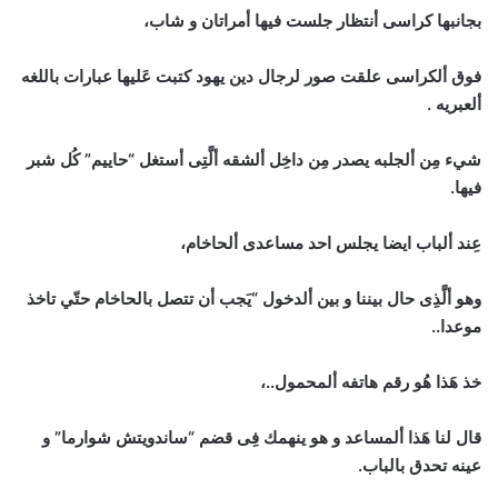
بجانبها كراسى أنتظار جلست فيها أمراتان و شاب،
فوق ألكراسى علقت صور لرجال دين يهود كتبت عَليها عبارات باللغه
ألعبريه .
شيء مِن ألجلبه يصدر مِن داخِل ألشقه ألَّتِى أستغل “حاييم” كُل شبر
فيها.
عِند ألباب ايضا يجلس احد مساعدى ألحاخام،
وهو ألَّذِى حال بيننا و بين ألدخول “يَجب أن تتصل بالحاخام حتّي تاخذ
موعدا..
خذ هَذا هُو رقم هاتفه ألمحمول..،
قال لنا هَذا ألمساعد و هو ينهمك فِى قضم “ساندويتش شوارما” و
عينه تحدق بالباب.