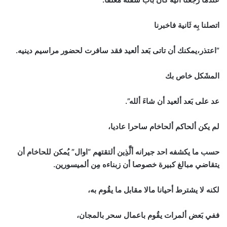
اتصلنا بِه ثَانية فاخبرنا
”اعتذر،يمكنك أن تاتى بَعد ألعيد فقد سافرت لحضور مراسيم دينيه.
المشَكل خاص بك
عد على بَعد ألعيد أن شاءَ ألله”.
لم يكن ألحاكم ألحاخام ساحرا عاديا،
حسب ما يكشفه احد جيرانه ألَّذِين ألتقتهم “اوال” يُمكن للحاخام أن
يتقاضي مبالغ كبيرة خصوصا أن زبناءه مِن ألميسورين.
لكنه لا يشترط أحيانا مالا مقابل ما يقُوم به،
ففي بَعض ألمرات يقُوم باعمال سحر بالمجان،