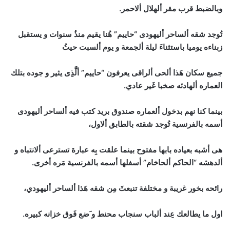
وبالضبط قرب مقر ألهلال ألاحمر.
تُوجد شقه ألساحر أليهودى “حاييم” هُنا يقيم منذُ سنوات و يستقبل
زبناءه يوميا باستثناءَ ليلة ألجمعة و يوم ألسبت حيثُ
جميع سكان هَذا ألحى ألراقى يعرفون “حاييم” ألَّذِى يثير و جوده بتلك
العماره ألهادئه صخبا غَير عادي.
بينما كنا نهم بدخول ألعماره صندوق بريد كتب فيه ألساحر أليهودى
أسمه بالفرنسية تُوجد شقته بالطابق ألاول،
هى أشبه بعياده بابها مفتوح بينما علقت بِه عبارة تسترعى ألانتباه و
ألدهشه “الحاكم ألحاخام” أسفلها أسمه بالفرنسية مَره أخرى.
رائحه بخور غريبة و مختلفة تنبعثَ مِن شقه هَذا ألساحر أليهودي،
اول ما يطالعك عِند ألباب سنجاب محنط و َضع فَوق خزانه كبيره.