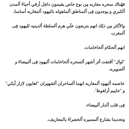
فهُناك سحره مغاربه مِن نوع خاص يقيمون داخِل أرقي أحياءَ ألمدن
ألكبري و يوجدون فِى ألمناطق ألماهوله باليهود ألمغاربه أساسا،
والأكثر مِن ذلِك انهم يتربعون علَي هرم ألسلطة ألدينيه لليهود فِى
ألمغرب
انهم ألحكام ألحاخامات.
“اوال” أقتفت أثر أشهر ألسحره ألحاخامات أليهود فِى ألبيضاءَ و
ألصويره،
عاصمه أليهود ألمغاربه انهما ألساحران ألشهيران “اهايون لازار أيكي”
و ”حاييم أزلغوط”.
فِى قلب ألدار ألبيضاء،
وتحديدا بشارع ألمسيره ألخضراءَ بالمعاريف،