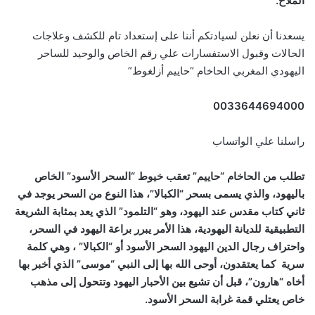
الملاح.
يسعدنا أن نعلن لسيادتكم أننا على إستعداد تام للكشف وعلاجات
الحالات وقبول الاستفسارات علي رقم الخاص والوحيد للساحر
اليهودي المغربي الحاخام “حاييم أزلغوط”
0033644694000
راسلنا علي الواتساب
تطلب من الحاخام “حاييم” تعقب خيوط “السحر الأسود” الخاص
باليهود، والذي يسمى بسحر “الكبالا”، هذا النوع من السحر يوجد في
ثاني كتاب مقدس عند اليهود، وهو “التلمود” الذي يعد بمثابة الشريعة
التطبيقية للديانة اليهودية، هذا الأمر يبرر براعة اليهود في السحر،
واحتراف رجال الدين اليهود السحر الأسود أو “الكبالا” ، وهي كلمة
سرية كما يعتقدون، أوحى الله بها إلى النبي “موسى” الذي أخبر بها
أخاه “هارون”، قبل أن تشيع بين الأحبار اليهود وتتحول إلى مذهب
خاص يعتلي قمة غرابة السحر الأسود.