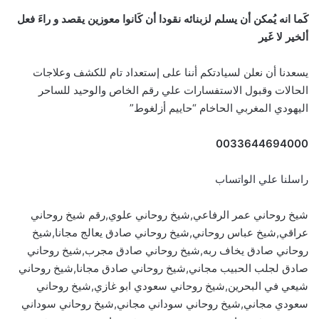
كَما انه يُمكن أن يسلم لزبنائه نقودا أن كَانوا معوزين يقصد و راءَ فعل
ألخير لا غَير
يسعدنا أن نعلن لسيادتكم أننا على إستعداد تام للكشف وعلاجات
الحالات وقبول الاستفسارات علي رقم الخاص والوحيد للساحر
اليهودي المغربي الحاخام “حاييم أزلغوط”
0033644694000
راسلنا علي الواتساب
شيخ روحاني عمر الرفاعي,شيخ روحاني علوي,رقم شيخ روحاني
عراقي,شيخ عباس روحاني,شيخ روحاني صادق يعالج مجانا,شيخ
روحاني صادق يخاف ربه,شيخ روحاني صادق مجرب,شيخ روحاني
صادق لجلب الحبيب مجاني,شيخ روحاني صادق مجانا,شيخ روحاني
شيعي في البحرين,شيخ روحاني سعودي ابو غازي,شيخ روحاني
سعودي مجاني,شيخ روحاني سوداني مجاني,شيخ روحاني سوداني