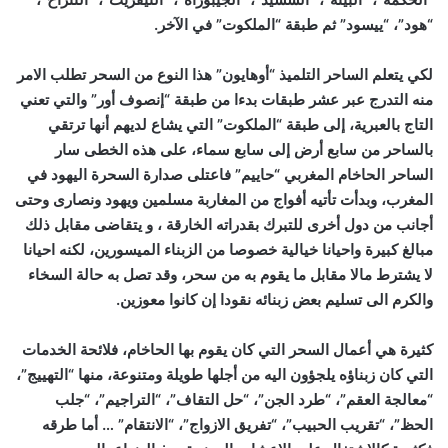
“هود”، “ييسود” ثم طبقة “الملكوت” في الآخر.
لكي يتعلم الساحر التلميذ “أوهايون” هذا النوع من السحر تطلب الامر
منه التدرج عبر عشر طبقات بدءا من طبقة “إنصوف أور” والتي تعني
التاج بالعبرية، إلى طبقة “الملكوت” التي يشاع لديهم أنها ترتقي
بالساحر من سابع أرض إلى سابع سماء، على هذه الخطى سار
الساحر الحاخام المغربي “حاييم” فاعتلى صدارة السحرة اليهود في
المغرب، وبدأت تأتيه أفواج من المغاربة مسلمين ويهود ونصارى وحتى
أجانب من دول أخرى للتبرك بقدراته الخارقة ، و يتقاضى مقابل ذلك
مبالغ كبيرة واحيانا خيالية خصوصا من الزبناء الميسورين، لكنه احيانا
لا يشترط مالا مقابل ما يقوم به من سحر، وقد تصل به حالة السخاء
والكرم الى تسليم بعض زبنائه نقودا إن كانوا معوزين.
كثيرة هي أعمال السحر التي كان يقوم بها الحاخام، فلائحة الخدمات
التي كان زبناؤه يلجؤون اليه من أجلها طويلة ومتنوعة، منها “التهييج”،
“معالجة العقم”، “طرد الجن”، “حل التقاف”، “التراجيم”، “جلب
الحظ”، “تقريب الحبيب”، “تفريق الازواج”، “الانتقام” … أما طرقه