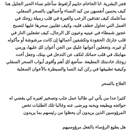
فجر البشرية. انا الحاخام حاييم آزلغوط سأعلم نساء الحبر الجليل هنا
كيف يحمين أنفسهن من كيد النساء وأعمالهن بالسحر السفلي.
سأعلمك كيف تقذفين الرعب والغيرة في قلب زميلة زوجك في
العمل التي تحاول خطف قلبه، وكيف تقلبين سحرها عليها لتصبح
عجوز شمطاء في عينيه وعيون كل الرجال، كيف تشعلين النار في
قلب جارتك الحقودة وتكشفين أعمالها إن كانت مرشوشة أو مأكوله
أو غيره، وتجعلين أعوانها عليكِ من الجن أعوان لكِ عليها، ورمي
مهابتك في قلب حماتك لتكف عن التدخل في بيتك، وجعل أخت
زوجك خادمتك المطيعة. سأضع لكِ أهم وأقوى أبواب السحر السفلي
وكيفية تطبيقها في ركن كيد النسا والسيطرة بالأعوان السفلية
العلاج بالسحر
كثيرا جدا من يأتي لي طالبا عمل جلب وتسخير لغيره كي يقضي له
حوائجه ويطيعه ويحبه ويرضى عنه وغالبا تلك الطلبات تخص
المرؤوسين الذين يريدون أن يحظوا من رئيسهم بما يريدون
هل يطيع الرؤساء بالفعل مرؤوسيهم