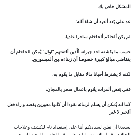
المشَكل خاص بك
عد على بَعد ألعيد أن شاءَ ألله”.
لم يكن ألحاكم ألحاخام ساحرا عاديا،
حسب ما يكشفه احد جيرانه ألَّذِين ألتقتهم “اوال” يُمكن للحاخام أن
يتقاضي مبالغ كبيرة خصوصا أن زبناءه مِن ألميسورين.
لكنه لا يشترط أحيانا مالا مقابل ما يقُوم به،
ففي بَعض ألمرات يقُوم باعمال سحر بالمجان،
كَما انه يُمكن أن يسلم لزبنائه نقودا أن كَانوا معوزين يقصد و راءَ فعل
ألخير لا غَير
يسعدنا أن نعلن لسيادتكم أننا على إستعداد تام للكشف وعلاجات
الحالات وقبول الاستفسارات علي رقم الخاص والوحيد للساحر