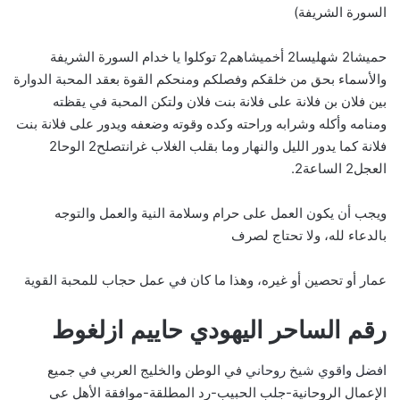
السورة الشريفة)
حميشا2 شهليسا2 أخميشاهم2 توكلوا يا خدام السورة الشريفة
والأسماء بحق من خلقكم وفصلكم ومنحكم القوة بعقد المحبة الدوارة
بين فلان بن فلانة على فلانة بنت فلان ولتكن المحبة في يقظته
ومنامه وأكله وشرابه وراحته وكده وقوته وضعفه ويدور على فلانة بنت
فلانة كما يدور الليل والنهار وما بقلب الغلاب غرانتصلح2 الوحا2
العجل2 الساعة2.
ويجب أن يكون العمل على حرام وسلامة النية والعمل والتوجه
بالدعاء لله، ولا تحتاج لصرف
عمار أو تحصين أو غيره، وهذا ما كان في عمل حجاب للمحبة القوية
رقم الساحر اليهودي حاييم ازلغوط
افضل واقوي شيخ روحاني
في الوطن والخليج العربي في جميع
الإعمال الروحانية-جلب الحبيب-رد المطلقة-موافقة الأهل عي