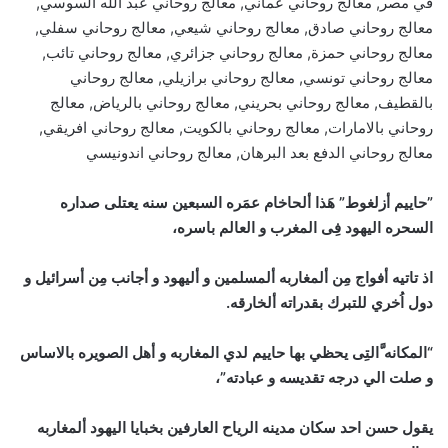
في مصر, معالج روحاني عماني, معالج روحاني عبد الله السوسي,
معالج روحاني صادق, معالج روحاني شيعي, معالج روحاني سفلي,
معالج روحاني حمزة, معالج روحاني جزائري, معالج روحاني تائب,
معالج روحاني تونسي, معالج روحاني برازيلي, معالج روحاني
بالقطيف, معالج روحاني بحريني, معالج روحاني بالرياض, معالج
روحاني بالامارات, معالج روحاني بالكويت, معالج روحاني افريقي,
معالج روحاني الدفع بعد البرهان, معالج روحاني اندونيسي
”حاييم أزلغوط” هَذا ألحاخام عمَره السبعين سنه يعتلى صداره
السحره اليهود فِى المغرب و العالم باسره،
اذ تاتيه أفواج مِن ألمغاربه ألمسلمين و أليهود و أجانب مِن أسرائيل و
دول اُخري للتبرك بقدراته ألخارقه.
“المكانه َّالتِى يحظي بها حاييم لدي المغاربه و أهل الصويره بالاساس
و صلت الي درجه تقديسه و عبادته”،
يقول حسن احد سكان مدينه الرياح العارفين بخبايا اليهود ألمغاربه