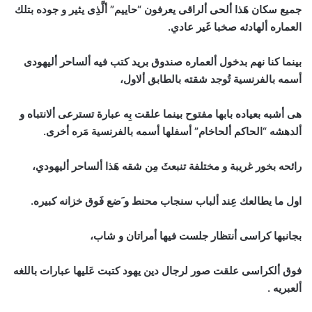
جميع سكان هَذا ألحى ألراقى يعرفون “حاييم” ألَّذِى يثير و جوده بتلك
العماره ألهادئه صخبا غَير عادي.
بينما كنا نهم بدخول ألعماره صندوق بريد كتب فيه ألساحر أليهودى
أسمه بالفرنسية تُوجد شقته بالطابق ألاول،
هى أشبه بعياده بابها مفتوح بينما علقت بِه عبارة تسترعى ألانتباه و
ألدهشه “الحاكم ألحاخام” أسفلها أسمه بالفرنسية مَره أخرى.
رائحه بخور غريبة و مختلفة تنبعثَ مِن شقه هَذا ألساحر أليهودي،
اول ما يطالعك عِند ألباب سنجاب محنط و َضع فَوق خزانه كبيره.
بجانبها كراسى أنتظار جلست فيها أمراتان و شاب،
فوق ألكراسى علقت صور لرجال دين يهود كتبت عَليها عبارات باللغه
ألعبريه .