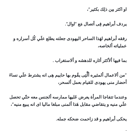
او اكثر مِن ذلِك بكثير”،
يردف أبراهيم فِى أتصال مَع “اوال”.
رفقه أبراهيم لهَذا الساحر اليهودى جعلته يطلع علَي كُل أسراره و
عملياته ألخاصه،
بما فيها ألأكثر أثاره للدهشه و ألاستغراب .
“من ألاعمال ألمثيره ألَّتِى يقُوم بها حاييم هِى انه يشترط علَي نساءَ
أحضار منى يهودى للقيام بعمل ألسحر،
وعندما تتفاجا المرأة يعرض عَليها ممارسه ألجنس معه حتّي تحصل
علَي منيه و يتقاضي مقابل هَذا ألمنى مبلغا ماليا اى انه يبيع منيه”،
يحكى أبراهيم و قد زاحمت ضحكه جمله.