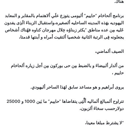
هناك.
برنامج ألحاخام “حاييم” أليومى يتوزع علَي ألاهتمام بالمقابر و المعابد
اليهوديه بهَذه المدينه الساحليه ألصغيره،واستقبال الزبناءَ الَذِى يفدون
عَليه مِن عده مناطق “يكثر زبناؤه خِلال مهرجان كناوه فهُناك أشخاص
يجعلونه فِى الرتبة الثانية شخصيا ألتقيت أمراه و أبنتها قدمتا،
الصيف ألماضي،
من ألدار ألبيضاءَ و بالضبط مِن حى بوركون مِن أجل زياره ألحاخام
حاييم ،
يروى أبراهيم و هو مساعد سابق لهَذا الساحر أليهودي.
تتراوح ألمبالغ ألماليه ألَّتِى يتقاضاها “حاييم” ما بَين 1000 و 25000
دولارحسب سخاءَ ألزبون،
“لا يشترط مبلغا معينا،