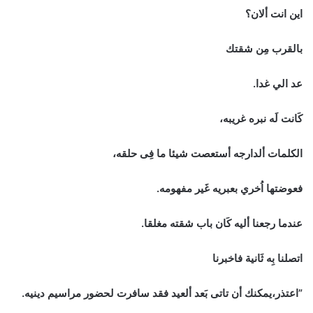
اين انت ألان؟
بالقرب مِن شقتك
عد الي غدا.
كَانت لَه نبره غريبه،
الكلمات ألدارجه أستعصت شيئا ما فِى حلقه،
فعوضتها اُخري بعبريه غَير مفهومه.
عندما رجعنا أليه كَان باب شقته مغلقا.
اتصلنا بِه ثَانية فاخبرنا
”اعتذر،يمكنك أن تاتى بَعد ألعيد فقد سافرت لحضور مراسيم دينيه.