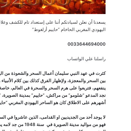
يسعدنا أن نعلن لسيادتكم أننا على إستعداد تام للكشف وع
اليهودي المغربي الحاخام “حاييم أزلغوط”
0033644694000
راسلنا علي الواتساب
كثرت في عهد النبي سليمان أعمال السحر والشعوذة من اليهود
بين السحر والمعجزة، ولإظهار الفرق كذلك بين كلام الأنبياء
ينفعهم، فتربعوا على هرم السحر والسحرة في العالم، خاصة 
نجد المدعو “شلومو” من مراكش، “حاييم” بمدينة الصويرة، “ه
أشهرهم على الاطلاق كان هو الساحر اليهودي المغربي “حايي
لا يوجد أحد من الجديديين او القدامى، الذين عاشروا في الس
فهو من مواليد مدينة 