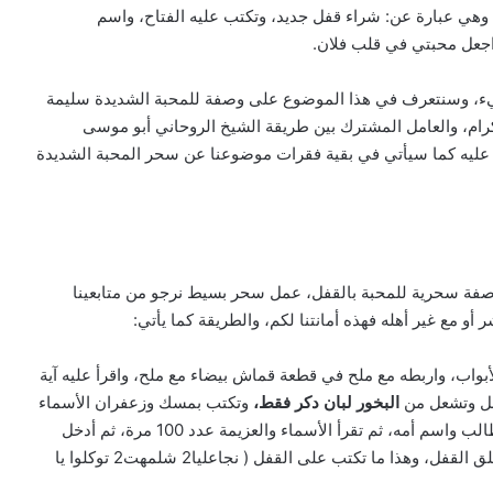
هي عبارة عن: شراء قفل جديد، وتكتب عليه الفتاح، واسم
يء، وسنتعرف في هذا الموضوع على وصفة للمحبة الشديدة سليمة
رام، والعامل المشترك بين طريقة الشيخ الروحاني أبو موسى
 عليه كما سيأتي في بقية فقرات موضوعنا عن سحر المحبة الشديدة
وصفة سحرية للمحبة بالقفل، عمل سحر بسيط نرجو من متابعينا
 مع غير أهله فهذه أمانتنا لكم، والطريقة كما يأتي:
واب، واربطه مع ملح في قطعة قماش بيضاء مع ملح، واقرأ عليه آية
قفل وتشعل من
البخور لبان دكر فقط،
وتكتب بمسك وزعفران الأسماء
التالية، مع اسم المطلوب واسم أمه، وعلى المفتاح اسم الطالب واسم أمه، ثم تقرأ الأسماء والعزيمة عدد 100 مرة، ثم أدخل
المفتاح و وكل بإدخال المحبة على قلب فلان بن فلانة كما أغلق القفل، وهذا ما تكتب على القفل ( نجاعليا2 شلمهت2 توكلوا يا