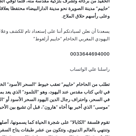
“حاييم” مدينة الصويرة نحو مدينة الدارالبيضاء محتفظا بعلاق
وعلى رأسهم حلاق الملاح.
يسعدنا أن نعلن لسيادتكم أننا على إستعداد تام للكشف وع
اليهودي المغربي الحاخام “حاييم أزلغوط”
0033644694000
راسلنا علي الواتساب
تطلب من الحاخام “حاييم” تعقب خيوط “السحر الأسود” الخاص
في ثاني كتاب مقدس عند اليهود، وهو “التلمود” الذي يعد بمثابة
في السحر، واحتراف رجال الدين اليهود السحر الأسود أو “الك
“موسى” الذي أخبر بها أخاه “هارون”، قبل أن تشيع بين الأح
تقوم فلسفة “الكابالا” على شجرة الحياة كما يسمونها، أصلها 
وتنتهي بالعالم الدنيوي، وتتكون من عشر طبقات يتاح السفر بي