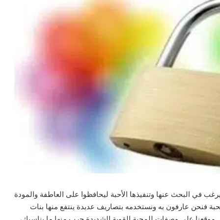
رغب في البحث عنها وتنفيذها الأحبة ليحافظوا على العاطفة والمودة
حبة فنحن عارفون به ونستخدمه بتصاريف عديدة ينتفع منها بنات
 موقعنا على وصفات للمحبة القوية الشديدة جرب منها ما يناسبك،