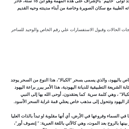
الحفيد من بركاته وتشرف بتزكية مقدسة منه، فلما توفي الجد تولى “حاييم” بالإشراف على هذه المهمة وهو ابن 18 سنة، غادر
اته الطيبة مع سكان الصويرة وخاصة من أبناء مدينته وحيه القديم
لاجات الحالات وقبول الاستفسارات علي رقم الخاص والوحيد للساحر
 باليهود، والذي يسمى بسحر “الكبالا”، هذا النوع من السحر يوجد
 الشريعة التطبيقية للديانة اليهودية، هذا الأمر يبرر براعة اليهود
بالا” ، وهي كلمة سرية كما يعتقدون، أوحى الله بها إلى النبي
بار اليهود وتتحول إلى مذهب خاص يعتلي قمة غرابة السحر الأسود.
في السماء وفروعها في الأرض، أي أنها مقلوبة او تبدأ بالذات العليا
نها بالروح بعد الموت، وهي كالآتي باللغة العبرية: ” إنصوف أور”،