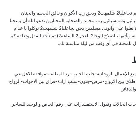
وهذا ما تقول وبه تعزم على القفل: ( بسم الله الرحمن الرحيم نجاعليا2 شلمهث2 وبحق رب الأكوان وخالق الجحيم والجنان
يائيل وسمسيائيل رب محمد والصحابة المختارين ندعو الله أن يمنحنا
من عباده الصالحين من الجن والملوك والقادة الميامين أن لا تعلوا علي وآتوني مسلمين بحق نجاعليا2 شلمهت2 توكلوا يا خدام
الأسماء بعقد المحبة على فلان بن فلانة ليعشق فلانة بنت فلانة ويأتيها بالصلاح الوحا2 العجل2 الساعة2) ثم تأخذ القفل وتغلفه كما
ل للمحبة في أي وقت من ليلة مناسبة لك.
ط
يع الإعمال الروحانية-جلب الحبيب-رد المطلقة-موافقة الأهل عي
طلاق بين الازواج-مرض-جنون-سلب ارادة-فراق بين الاخوات-الزواج
الدفائن
لاجات الحالات وقبول الاستفسارات علي رقم الخاص والوحيد للساحر