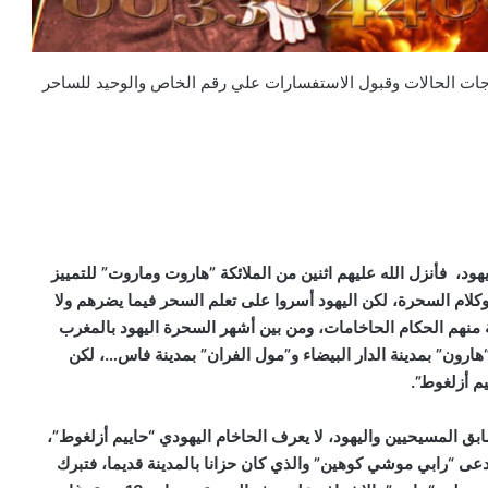
لاجات الحالات وقبول الاستفسارات علي رقم الخاص والوحيد للساحر
، فأنزل الله عليهم اثنين من الملائكة ”هاروت وماروت” للتمييز
 وكلام السحرة، لكن اليهود أسروا على تعلم السحر فيما يضرهم ولا
منهم الحكام الحاخامات، ومن بين أشهر السحرة اليهود بالمغرب
ارون” بمدينة الدار البيضاء و”مول الفران” بمدينة فاس…، لكن
م أزلغوط”.
ابق المسيحيين واليهود، لا يعرف الحاخام اليهودي “حاييم أزلغوط”،
الصويرة في سنة 1948 من جد لامه يدعى “رابي موشي كوهين” والذي كان حزانا بالمدينة قديما، فتبرك