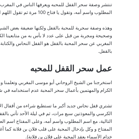
تنتشر وصفة سحر القفل للمحبه ويعرفها الناس في المغرب و
المطلوب واسم أمه، وتقول يا فتاح 100 مرة ثم تقول اللهم اجعل محبتي في قلب فلان.
وهذه وصفة سحرية للمحبة بالقفل ولكنها ضعيفة بعض الش
وصحيحة ومجربة من قبل على عدد لا بأس به من متابعينا الك
المغربي عن سحر المحبة بالقفل هو القفل النحاس والكتابة
بالقفل.
عمل سحر القفل للمحبه
استخرجنا من الشيخ الروحاني أبو موسى المغربي وتعلمنا 
الكرام والمهتمين بأعمال سحر المحبة عدم استخدامه في شر أو
تشتري قفل نحاس جديد أكبر ما تستطيع شراءه من أقفال الأب
الكرسي والمعوذتين سبع مرات، ثم في ليلة الأحد تأتي بال
خدام الأسماء بعقد المحبة على فلان بن فلانة).