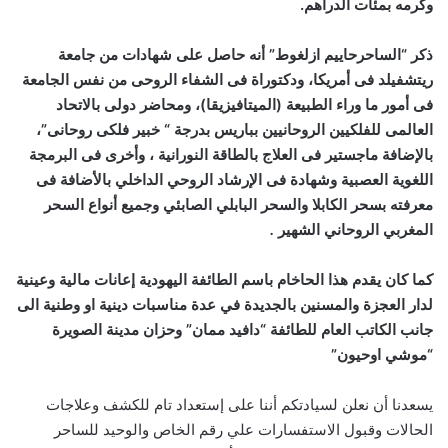
وكرمه بمئات الدراهم.
ذكر “الساحرحاييم ازلغوط” أنه حاصل على شهادات من جامعة
ريتشفيلد فى أمريكا، ودكتوراة فى الشفاء الروحى من نفس الجامعة
فى أمور ما وراء الطبيعة (الميتافيزيقا)، ومحاضر دولى بالاتحاد
العالمى للفلكيين الروحانيين بباريس بدرجة “ خبير فلكى روحانى”،
بالإضافة ماجستير فى العلاج بالطاقة النورانية ، وأخرى فى البرمجة
اللغوية العصبية وشهادة فى الإرشاد الروحي الداخلي بالأضافة فى
معرفته بسحر الكابلا والسحر البابلي الصابئي وجميع أنواع السحر
المغربي الروحاني الشهير
.
كما كان يقدم هذا الحاخام باسم الطائفة اليهودية إعانات مالية وعينية
لدار العجزة والمسنين بالجديدة في عدة مناسبات دينية او وطنية الى
جانب الكاتب العام للطائفة “دافيد ممان” وحزان مدينة الصويرة
“موشي اوحيون”
يسعدنا أن نعلن لسيادتكم أننا على إستعداد تام للكشف وعلاجات
الحالات وقبول الاستفسارات علي رقم الخاص والوحيد للساحر