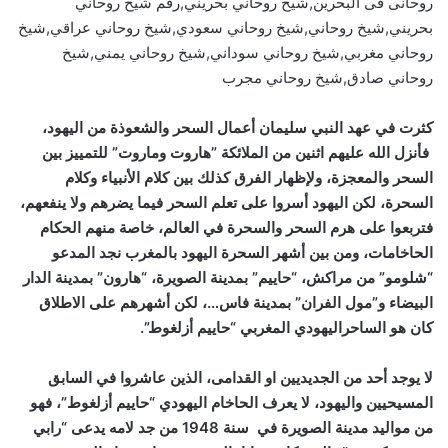
روحانى فى البحرين,شيخ روحاني بحريني,رقم شيخ روحاني
بحريني,شيخ روحاني,شيخ روحاني سعودي,شيخ روحاني عراقي,شيخ
روحاني مغربي,شيخ روحاني سوداني,شيخ روحاني يمني,شيخ
روحاني صادق,شيخ روحاني مجرب
كثرت في عهد النبي سليمان أعمال السحر والشعوذة من اليهود،
فأنزل الله عليهم اثنين من الملائكة ”هاروت وماروت” للتمييز بين
السحر والمعجزة، ولإظهار الفرق كذلك بين كلام الأنبياء وكلام
السحرة، لكن اليهود أسروا على تعلم السحر فيما يضرهم ولا ينفعهم،
فتربعوا على هرم السحر والسحرة في العالم، خاصة منهم الحكام
الحاخامات، ومن بين أشهر السحرة اليهود بالمغرب نجد المدعو
“شلومو” من مراكش، “حاييم” بمدينة الصويرة، “هارون” بمدينة الدار
البيضاء و”مول الفران” بمدينة فاس…، لكن أشهرهم على الاطلاق
كان هو الساحراليهودي المغربي “حاييم أزلغوط”.
لا يوجد أحد من الجديديين او القدامى، الذين عاشروا في السابق
المسيحيين واليهود، لا يعرف الحاخام اليهودي “حاييم أزلغوط”، فهو
من مواليد مدينة الصويرة في سنة 1948 من جد لامه يدعى “رابي