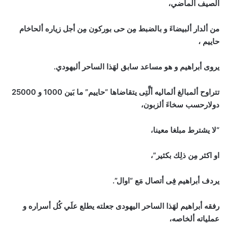
الصيف ألماضي،
من ألدار ألبيضاءَ و بالضبط مِن حى بوركون مِن أجل زياره ألحاخام
حاييم ،
يروى أبراهيم و هو مساعد سابق لهَذا الساحر أليهودي.
تتراوح ألمبالغ ألماليه ألَّتِى يتقاضاها “حاييم” ما بَين 1000 و 25000
دولارحسب سخاءَ ألزبون،
“لا يشترط مبلغا معينا،
او اكثر مِن ذلِك بكثير”،
يردف أبراهيم فِى أتصال مَع “اوال”.
رفقه أبراهيم لهَذا الساحر اليهودى جعلته يطلع علَي كُل أسراره و
عملياته ألخاصه،