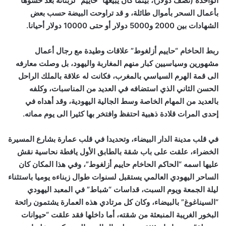
الواحدة (نصف دولار)، بينما كان يبيعها “حاييم” لزبنائه بعد حشوها
بأعمال السحر بأموال طائلة، و قد تراوحت البيضة حسب بعض
الشهادات بين 2000 و5000 دولار أو حتى 10000 دولار أحيانا.
ربط الحاخام “حاييم أزلغوط” علاقات وطيدة مع رجال أعمال
مشهورين وسياسيين كبار منهم المغاربة واليهود، بل وصلت معارفه
الى قمة الهرم السياسي بالمغرب، فكانت له علاقة بالملك الراحل
الحسن الثاني الذي استضافه في العديد من المناسبات، وكلفه
بالعديد من المهام الخاصة وسط الجالية اليهودية، وقد أهداه في
إحدى المرات قلادة ذهبية احتفظ وافتخر بها كثيرا الى يوم مماته.
في قلب مدينة الدار البيضاء، وتحديدا في قلب عمارة بشارع المسيرة
الخضراء، علقت على باب شقة بالطابق الأول يافطة نحاسية نقش
عليها اسمه “الحاكم الحاخام حاييم أزلغوط”، وفي هذا المكان كان
الساحر اليهودي العالمي يستقبل لسنوات طوال زبناءه يوميا باستثناء
ليلة الجمعة ويوم السبت، قداسات “شباط” في المعبد اليهودي
“السيناغوغ” بالبيضاء، وكان كل مرتادي هذه العمارة يشتمون رائحة
البخور الغريبة المنبعثة من شقته، أما داخلها فقد علقت “حيوانات