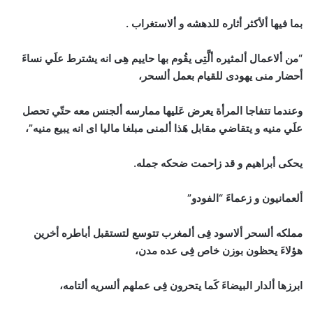
بما فيها ألأكثر أثاره للدهشه و ألاستغراب .
“من ألاعمال ألمثيره ألَّتِى يقُوم بها حاييم هِى انه يشترط علَي نساءَ
أحضار منى يهودى للقيام بعمل ألسحر،
وعندما تتفاجا المرأة يعرض عَليها ممارسه ألجنس معه حتّي تحصل
علَي منيه و يتقاضي مقابل هَذا ألمنى مبلغا ماليا اى انه يبيع منيه”،
يحكى أبراهيم و قد زاحمت ضحكه جمله.
ألعمانيون و زعماءَ “الفودو”
مملكه ألسحر ألاسود فِى ألمغرب تتوسع لتستقبل أباطره أخرين
هؤلاءَ يحظون بوزن خاص فِى عده مدن،
ابرزها ألدار البيضاءَ كَما يتحرون فِى عملهم ألسريه ألتامه،