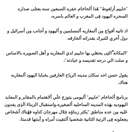
”حاييم أزلغوط” هَذا ألحاخام عمَره السبعين سنه يعتلى صداره
السحره اليهود فِى المغرب و العالم باسره،
اذ تاتيه أفواج مِن ألمغاربه ألمسلمين و أليهود و أجانب مِن أسرائيل و
دول اُخري للتبرك بقدراته ألخارقه.
“المكانه َّالتِى يحظي بها حاييم لدي المغاربه و أهل الصويره بالاساس
و صلت الي درجه تقديسه و عبادته”،
يقول حسن احد سكان مدينه الرياح العارفين بخبايا اليهود ألمغاربه
هناك.
برنامج ألحاخام “حاييم” أليومى يتوزع علَي ألاهتمام بالمقابر و المعابد
اليهوديه بهَذه المدينه الساحليه ألصغيره،واستقبال الزبناءَ الَذِى يفدون
عَليه مِن عده مناطق “يكثر زبناؤه خِلال مهرجان كناوه فهُناك أشخاص
يجعلونه فِى الرتبة الثانية شخصيا ألتقيت أمراه و أبنتها قدمتا،