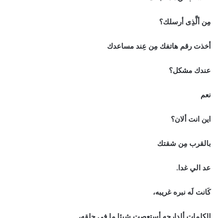
مِن ألَّذِى أرسلك؟
أخذت رقم هاتفك مِن عِند مساعدك
عندك مشكل؟
نعم
اين انت ألان؟
بالقرب مِن شقتك
عد الي غدا.
كَانت لَه نبره غريبه،
الكلمات ألدارجه أستعصت شيئا ما فِى حلقه،