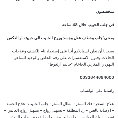
متخصصون
في جلب الحبيب خلال 48 ساعه
بمعني”جلب وخطف عقل وجسد وروح الحبيب الى حبيبته او العكس
يسعدنا أن نعلن لسيادتكم أننا على إستعداد تام للكشف وعلاجات
الحالات وقبول الاستفسارات علي رقم الخاص والوحيد للساحر
اليهودي المغربي الحاخام “حاييم أزلغوط”
0033644694000
راسلنا علي الواتساب
علاج السحر- فك السحر- ابطال السحر- جلب الحبيب- علاج الحسد
– الإصابة بالعين – رد المطلقة – تسهيل زواج – تسهيل زواج العانس –
تسهيل زواج العوانس – جلب الحبيبة – جلب الزوجة – جلب الزوج –