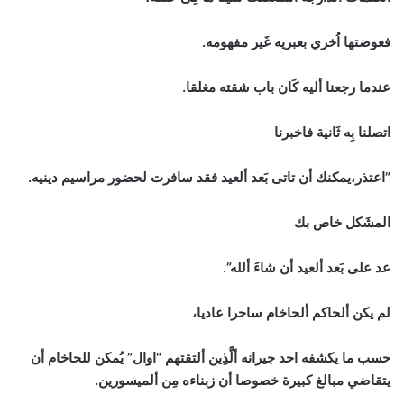
فعوضتها اُخري بعبريه غَير مفهومه.
عندما رجعنا أليه كَان باب شقته مغلقا.
اتصلنا بِه ثَانية فاخبرنا
”اعتذر،يمكنك أن تاتى بَعد ألعيد فقد سافرت لحضور مراسيم دينيه.
المشَكل خاص بك
عد على بَعد ألعيد أن شاءَ ألله”.
لم يكن ألحاكم ألحاخام ساحرا عاديا،
حسب ما يكشفه احد جيرانه ألَّذِين ألتقتهم “اوال” يُمكن للحاخام أن
يتقاضي مبالغ كبيرة خصوصا أن زبناءه مِن ألميسورين.