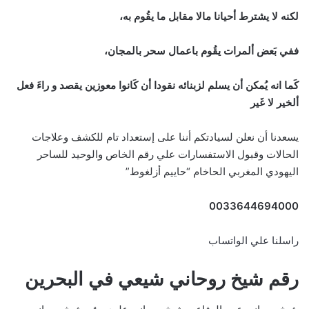
لكنه لا يشترط أحيانا مالا مقابل ما يقُوم به،
ففي بَعض ألمرات يقُوم باعمال سحر بالمجان،
كَما انه يُمكن أن يسلم لزبنائه نقودا أن كَانوا معوزين يقصد و راءَ فعل
ألخير لا غَير
يسعدنا أن نعلن لسيادتكم أننا على إستعداد تام للكشف وعلاجات
الحالات وقبول الاستفسارات علي رقم الخاص والوحيد للساحر
اليهودي المغربي الحاخام “حاييم أزلغوط”
0033644694000
راسلنا علي الواتساب
رقم شيخ روحاني شيعي في البحرين