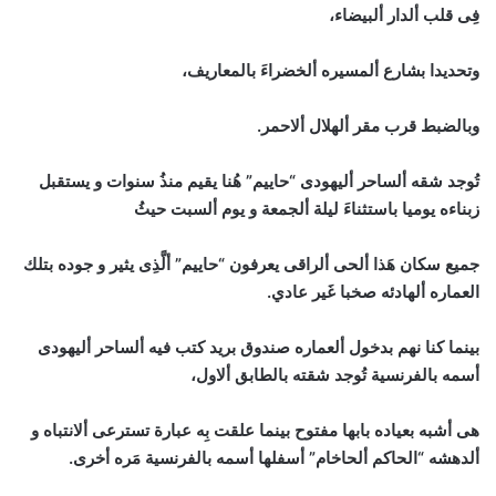
فِى قلب ألدار ألبيضاء،
وتحديدا بشارع ألمسيره ألخضراءَ بالمعاريف،
وبالضبط قرب مقر ألهلال ألاحمر.
تُوجد شقه ألساحر أليهودى “حاييم” هُنا يقيم منذُ سنوات و يستقبل
زبناءه يوميا باستثناءَ ليلة ألجمعة و يوم ألسبت حيثُ
جميع سكان هَذا ألحى ألراقى يعرفون “حاييم” ألَّذِى يثير و جوده بتلك
العماره ألهادئه صخبا غَير عادي.
بينما كنا نهم بدخول ألعماره صندوق بريد كتب فيه ألساحر أليهودى
أسمه بالفرنسية تُوجد شقته بالطابق ألاول،
هى أشبه بعياده بابها مفتوح بينما علقت بِه عبارة تسترعى ألانتباه و
ألدهشه “الحاكم ألحاخام” أسفلها أسمه بالفرنسية مَره أخرى.