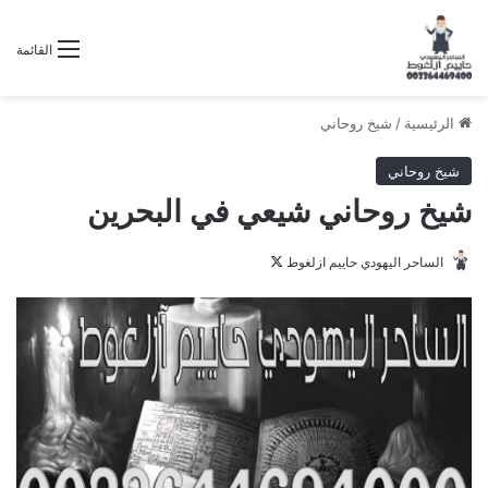
القائمة
الرئيسية
/
شيخ روحاني
شيخ روحاني
شيخ روحاني شيعي في البحرين
تابع
الساحر اليهودي حاييم ازلغوط
على
X