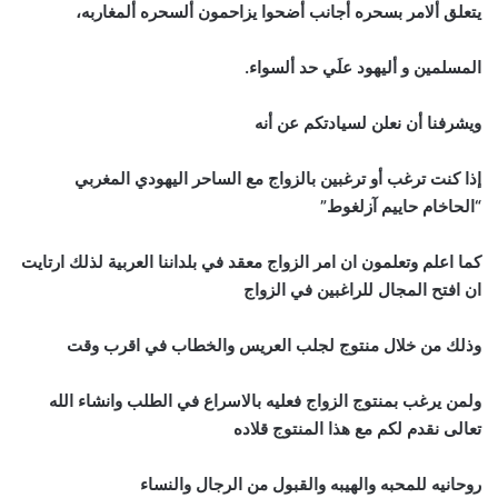
يتعلق ألامر بسحره أجانب أضحوا يزاحمون ألسحره ألمغاربه،
المسلمين و أليهود علَي حد ألسواء.
ويشرفنا أن نعلن لسيادتكم عن أنه
إذا كنت ترغب أو ترغبين بالزواج مع الساحر اليهودي المغربي
“الحاخام حاييم آزلغوط”
كما اعلم وتعلمون ان امر الزواج معقد في بلداننا العربية لذلك ارتايت
ان افتح المجال للراغبين في الزواج
وذلك من خلال منتوج لجلب العريس والخطاب في اقرب وقت
ولمن يرغب بمنتوج الزواج فعليه بالاسراع في الطلب وانشاء الله
تعالى نقدم لكم مع هذا المنتوج قلاده
روحانيه للمحبه والهيبه والقبول من الرجال والنساء