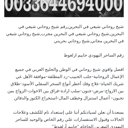
شيخ روحاني شيعي في البحرين,رقم شيخ روحاني شيعي في
البحرين,شيخ روحاني شيعي في البحرين مجرب,شيخ روحاني شيعي
في البحرين مجاني,شيخ روحاني بحريني
رقم الساحر اليهودي حاييم ازلغوط
افضل واقوي شيخ روحاني
في الوطن والخليج العربي في جميع
الإعمال الروحانية-جلب الحبيب-رد المطلقة-موافقة الأهل عي
شريك الحياة-علاج وفك أخطر أنواع السحر السفلي الأسود-طلاق
بين الازواج-مرض-جنون-سلب ارادة-فراق بين الاخوات-الزواج بمن
تحبون- أعمال استنزال وخطف المال-استخراج الكنوز والدفائن
يسعدنا أن نعلن لسيادتكم أننا على إستعداد تام للكشف وعلاجات
الحالات وقبول الاستفسارات علي رقم الخاص والوحيد للساحر
اليهودي المغربي الحاخام “حاييم أزلغوط”