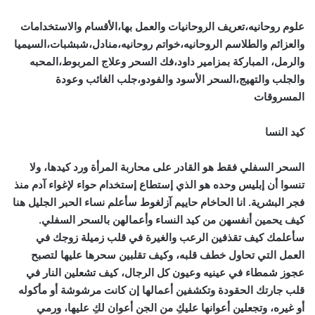
علوم روحانيه،تعريف الروحانيات والعمل بها،الأقسام والاستخدامات
والعزائم والطلاسم الروحانيه،خواتم روحانيه،منادل،شبشبات،السيميا
والرمل، المباركة بمزامير داود،فك السحر وعلاج المربوط،المحبه
والجلب والتهيج،السحر الأسود والفودو،جلب الغائب وعودة
المسروقات
كيد النسا
السحر السفلي فقط هو القادر على محاربة المرأة ورد كيدها، ولا
تنسوا أن إبليس وحده هو الذي إستطاع إستخدام حواء لإغواء آدم منذ
فجر البشرية. انا الحاخام حاييم آزلغوط سأعلم نساء الحبر الجليل هنا
كيف يحمين أنفسهن من كيد النساء وأعمالهن بالسحر السفلي.
سأعلمك كيف تقذفين الرعب والغيرة في قلب زميلة زوجك في
العمل التي تحاول خطف قلبه، وكيف تقلبين سحرها عليها لتصبح
عجوز شمطاء في عينيه وعيون كل الرجال، كيف تشعلين النار في
قلب جارتك الحقودة وتكشفين أعمالها إن كانت مرشوشة أو مأكوله
أو غيره، وتجعلين أعوانها عليكِ من الجن أعوان لكِ عليها، ورمي