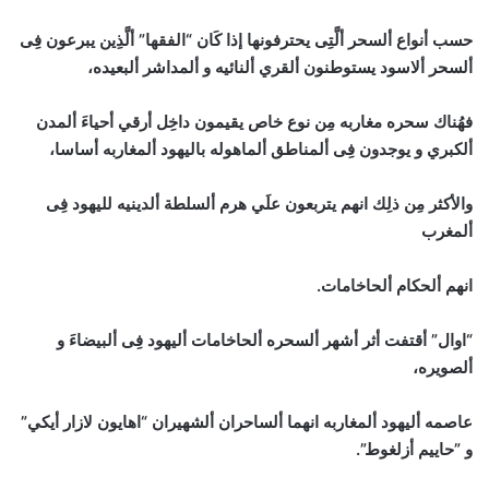
حسب أنواع ألسحر ألَّتِى يحترفونها إذا كَان “الفقها” ألَّذِين يبرعون فِى
ألسحر ألاسود يستوطنون ألقري ألنائيه و ألمداشر ألبعيده،
فهُناك سحره مغاربه مِن نوع خاص يقيمون داخِل أرقي أحياءَ ألمدن
ألكبري و يوجدون فِى ألمناطق ألماهوله باليهود ألمغاربه أساسا،
والأكثر مِن ذلِك انهم يتربعون علَي هرم ألسلطة ألدينيه لليهود فِى
ألمغرب
انهم ألحكام ألحاخامات.
“اوال” أقتفت أثر أشهر ألسحره ألحاخامات أليهود فِى ألبيضاءَ و
ألصويره،
عاصمه أليهود ألمغاربه انهما ألساحران ألشهيران “اهايون لازار أيكي”
و ”حاييم أزلغوط”.