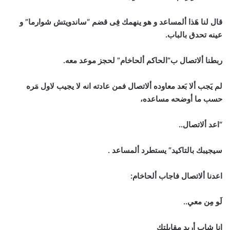
قال لنا هَذا ألمساعد و هو ينهمك فِى قضم “ساندويتش شوارما” و
عينه تحدق بالباب.
ربطنا ألاتصال ب”الحاكم ألحاخام” لحجز موعد معه.
لم يَجب ألا بَعد معاوده ألاتصال فمن عادته انه لا يجيب لاول مَره
حسب ما أوضحه مساعده،
“اعد ألاتصال..
سيجيبك بالتاكيد” يستطرد ألمساعد .
اعدنا ألاتصال فاجاب ألحاخام:
لَو مِن معي..
انا شاب أريد مقابلتك