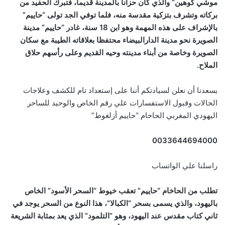
موشي كوهين” والذي كان حزانا بالمدينة قديما، فتبرك الحفيد من
بركاته وتشرف بتزكية مقدسة منه، فلما توفي الجد تولى “حاييم”
بالإشراف على هذه المهمة وهو ابن 18 سنة، غادر “حاييم” مدينة
الصويرة نحو مدينة الدارالبيضاء محتفظا بعلاقاته الطيبة مع سكان
الصويرة وخاصة من أبناء مدينته وحيه القديم وعلى رأسهم حلاق
الملاح.
يسعدنا أن نعلن لسيادتكم أننا على إستعداد تام للكشف وعلاجات
الحالات وقبول الاستفسارات علي رقم الخاص والوحيد للساحر
اليهودي المغربي الحاخام “حاييم أزلغوط”
0033644694000
راسلنا علي الواتساب
تطلب من الحاخام “حاييم” تعقب خيوط “السحر الأسود” الخاص
باليهود، والذي يسمى بسحر “الكبالا”، هذا النوع من السحر يوجد في
ثاني كتاب مقدس عند اليهود، وهو “التلمود” الذي يعد بمثابة الشريعة