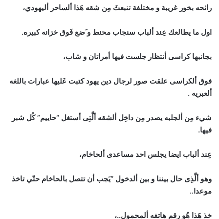
رائحه بخور غريبة و مختلفة تنبعثَ مِن شقه هَذا ألساحر أليهودي،
اول ما يطالعك عِند ألباب سنجاب محنط و َضع فَوق خزانه كبيره.
بجانبها كراسى أنتظار جلست فيها أمراتان و شاب،
فوق ألكراسى علقت صور لرجال دين يهود كتبت عَليها عبارات باللغه
ألعبريه .
شيء مِن ألجلبه يصدر مِن داخِل ألشقه ألَّتِى أستغل “حاييم” كُل شبر
فيها.
عِند ألباب ايضا يجلس احد مساعدى ألحاخام،
وهو ألَّذِى حال بيننا و بين ألدخول “يَجب أن تتصل بالحاخام حتّي تاخذ
موعدا..
خذ هَذا هُو رقم هاتفه ألمحمول..،