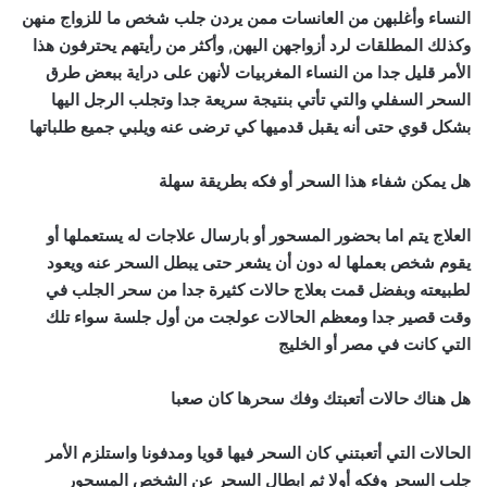
النساء وأغلبهن من العانسات ممن يردن جلب شخص ما للزواج منهن
وكذلك المطلقات لرد أزواجهن اليهن, وأكثر من رأيتهم يحترفون هذا
الأمر قليل جدا من النساء المغربيات لأنهن على دراية ببعض طرق
السحر السفلي والتي تأتي بنتيجة سريعة جدا وتجلب الرجل اليها
بشكل قوي حتى أنه يقبل قدميها كي ترضى عنه ويلبي جميع طلباتها
هل يمكن شفاء هذا السحر أو فكه بطريقة سهلة
العلاج يتم اما بحضور المسحور أو بارسال علاجات له يستعملها أو
يقوم شخص بعملها له دون أن يشعر حتى يبطل السحر عنه ويعود
لطبيعته وبفضل قمت بعلاج حالات كثيرة جدا من سحر الجلب في
وقت قصير جدا ومعظم الحالات عولجت من أول جلسة سواء تلك
التي كانت في مصر أو الخليج
هل هناك حالات أتعبتك وفك سحرها كان صعبا
الحالات التي أتعبتني كان السحر فيها قويا ومدفونا واستلزم الأمر
جلب السحر وفكه أولا ثم ابطال السحر عن الشخص المسحور