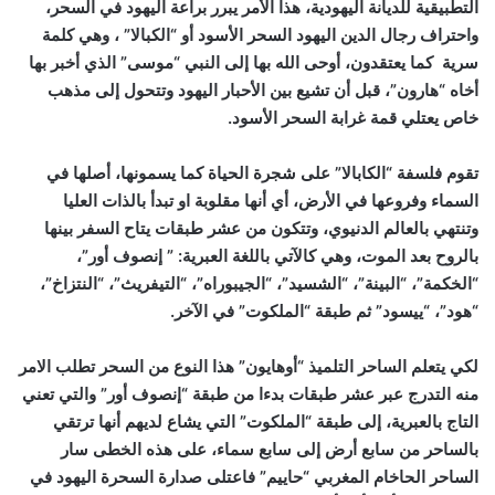
التطبيقية للديانة اليهودية، هذا الأمر يبرر براعة اليهود في السحر،
واحتراف رجال الدين اليهود السحر الأسود أو “الكبالا” ، وهي كلمة
سرية كما يعتقدون، أوحى الله بها إلى النبي “موسى” الذي أخبر بها
أخاه “هارون”، قبل أن تشيع بين الأحبار اليهود وتتحول إلى مذهب
خاص يعتلي قمة غرابة السحر الأسود.
تقوم فلسفة “الكابالا” على شجرة الحياة كما يسمونها، أصلها في
السماء وفروعها في الأرض، أي أنها مقلوبة او تبدأ بالذات العليا
وتنتهي بالعالم الدنيوي، وتتكون من عشر طبقات يتاح السفر بينها
بالروح بعد الموت، وهي كالآتي باللغة العبرية: ” إنصوف أور”،
“الخكمة”، “البينة”، “الشسيد”، “الجيبوراه”، “التيفريث”، “النتزاخ”،
“هود”، “ييسود” ثم طبقة “الملكوت” في الآخر.
لكي يتعلم الساحر التلميذ “أوهايون” هذا النوع من السحر تطلب الامر
منه التدرج عبر عشر طبقات بدءا من طبقة “إنصوف أور” والتي تعني
التاج بالعبرية، إلى طبقة “الملكوت” التي يشاع لديهم أنها ترتقي
بالساحر من سابع أرض إلى سابع سماء، على هذه الخطى سار
الساحر الحاخام المغربي “حاييم” فاعتلى صدارة السحرة اليهود في