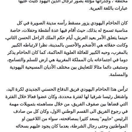
محنطة”، وجدرانها مؤثثة بصور لرجال الدين اليهود كتبت عليها
عبارات باللغة العبرية.
كان الحاخام اليهودي يزور مسقط رأسه مدينة الصويرة في كل
مناسبة تسمح له بذلك، حيث أقام فيها عدة أنشطة وحفلات، خاصة
حينما يتعلق الأمر بعيد العرش، أيام حكم الملك الراحل الحسن الثاني،
وكانت حفلاته هي الأضخم والأحسن بالمدينة، نظرا لارتباطه الكبير
بالمغرب، وحبه الكبير للعائلة العلوية الحاكمة، كما كان الحاخام يذكر
دوما في اجتماعاته بان المملكة المغربية هي ارض للسلم والتسامح،
وستبقى دائما مثالا للتعايش بين مختلف الأديان المسيحية اليهودية
والمسلمة.
ترأس هذا الحاخام اليهودي فريق الدفاع الحسني الجديدي لكرة اليد،
واشتغل رئيسا شرفيا لها لفترة محددة، وكان عضوا فعالا خلال الفترة
التي قضاها بين صفوف الفريق، من خلال مساهمته بتمويلات مهمة
في رجوع الفريق الى القسم الوطني الاول، وكان كل من صادف
الرئيس “حاييم” يسعد كثيرا بمصافحته، سواء من اللاعبين او
المواطنين وحتى رجال الشرطة، بعدما كان يجود عليهم بسخائه