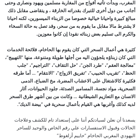
المغرب، وبدأت تأتيه أفواج من المغاربة مسلمين ويهود ونصارى وحتى
أجانب من دول أخرى للتبرك بقدراته الخارقة ، و يتقاضى مقابل ذلك
مبالغ كبيرة واحيانا خيالية خصوصا من الزبناء الميسورين، لكنه احيانا
لا يشترط مالا مقابل ما يقوم به من سحر، وقد تصل به حالة السخاء
والكرم الى تسليم بعض زبنائه نقودا إن كانوا معوزين.
كثيرة هي أعمال السحر التي كان يقوم بها الحاخام، فلائحة الخدمات
التي كان زبناؤه يلجؤون اليه من أجلها طويلة ومتنوعة، منها “التهييج”،
“معالجة العقم”، “طرد الجن”، “حل التقاف”، “التراجيم”، “جلب
الحظ”، “تقريب الحبيب”، “تفريق الازواج”، “الانتقام” … أما طرقه
فكثيرة كالاشتغال على الاعشاب المضرة، مخ الضباع، الدمى
السحرية، مواد نجسة، المسامير الصدئة، جلود الحيوانات، آثار
الانسان مع التعازيم الشيطانية … وكانت من بين أشهر طرق السحر
لديه كذلك وأغربها هي القيام بأعمال سحرية في “بيضة الديك”.
يسعدنا أن نعلن لسيادتكم أننا على إستعداد تام للكشف وعلاجات
الحالات وقبول الاستفسارات علي رقم الخاص والوحيد للساحر
اليهودي المغربي الحاخام “حاييم أزلغوط”