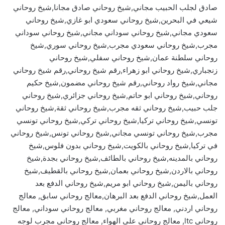
صادق لجلب الحبيب مجاني,شيخ روحاني صادق مجانا,شيخ روحاني
شيعي في البحرين,شيخ روحاني سعودي ابو غازي,شيخ روحاني
سعودي مجاني,شيخ روحاني سوداني مجاني,شيخ روحاني سوداني
مجرب,شيخ روحاني سعودي مجرب,شيخ روحاني سوري,شيخ
روحاني سلطنة عمان,شيخ روحاني سفلي,شيخ روحاني
زنجباري,شيخ روحاني ابو زهراء,رقم شيخ روحاني,رقم شيخ روحاني
مجاني,شيخ رواد روحاني,رقم شيخ روحاني مضمون,شيخ حكيم
روحاني,شيخ روحاني ابو حاتم,شيخ روحاني جزائري,شيخ روحاني
جلب حبيب,شيخ روحاني ثقه مجرب,شيخ روحاني ثقة,شيخ روحاني
تونسي,شيخ روحاني تركيا,شيخ روحاني تركي,شيخ روحاني تونسي
مجرب,شيخ روحاني تونسي مجاني,شيخ روحاني تونس,شيخ روحاني
في تركيا,شيخ روحاني بالكويت,شيخ روحاني بدون فلوس,شيخ
روحاني بالمدينه,شيخ روحاني بالطائف,شيخ روحاني بجدة,شيخ
روحاني بالاردن,شيخ روحاني بعمان,شيخ روحاني بالقطيف,شيخ
روحاني باليمن,شيخ روحاني ابو مريم,شيخ روحاني الدفع بعد
العمل,شيخ روحاني الدفع بعد البرهان,معالج روحاني سابق, معالج
روحاني اردني, معالج روحاني مغربي, معالج روحاني سوداني, معالج
روحاني ltc, معالج روحاني على الهواء, معالج روحاني مجرب لوجه