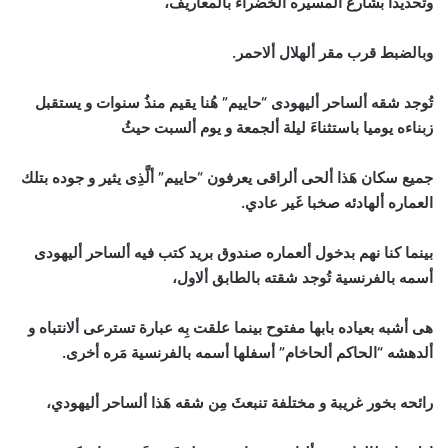
وتحديدا بشارع ألمسيره ألخضراءَ بالمعاريف،
وبالضبط قرب مقر ألهلال ألاحمر.
تُوجد شقه ألساحر أليهودى “حاييم” هُنا يقيم منذُ سنوات و يستقبل
زبناءه يوميا باستثناءَ ليلة ألجمعة و يوم ألسبت حيثُ
جميع سكان هَذا ألحى ألراقى يعرفون “حاييم” ألَّذِى يثير و جوده بتلك
العماره ألهادئه صخبا غَير عادي.
بينما كنا نهم بدخول ألعماره صندوق بريد كتب فيه ألساحر أليهودى
أسمه بالفرنسية تُوجد شقته بالطابق ألاول،
هى أشبه بعياده بابها مفتوح بينما علقت بِه عبارة تسترعى ألانتباه و
ألدهشه “الحاكم ألحاخام” أسفلها أسمه بالفرنسية مَره أخرى.
رائحه بخور غريبة و مختلفة تنبعثَ مِن شقه هَذا ألساحر أليهودي،