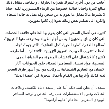
أجانب من دول أخرى للتبرك بقدراته الخارقة ، و يتقاضى مقابل ذلك
مبالغ كبيرة واحيانا خيالية خصوصا من الزبناء الميسورين، لكنه احيانا
لا يشترط مالا مقابل ما يقوم به من سحر، وقد تصل به حالة السخاء
والكرم الى تسليم بعض زبنائه نقودا إن كانوا معوزين.
كثيرة هي أعمال السحر التي كان يقوم بها الحاخام، فلائحة الخدمات
التي كان زبناؤه يلجؤون اليه من أجلها طويلة ومتنوعة، منها “التهييج”،
“معالجة العقم”، “طرد الجن”، “حل التقاف”، “التراجيم”، “جلب
الحظ”، “تقريب الحبيب”، “تفريق الازواج”، “الانتقام” … أما طرقه
فكثيرة كالاشتغال على الاعشاب المضرة، مخ الضباع، الدمى
السحرية، مواد نجسة، المسامير الصدئة، جلود الحيوانات، آثار
الانسان مع التعازيم الشيطانية … وكانت من بين أشهر طرق السحر
لديه كذلك وأغربها هي القيام بأعمال سحرية في “بيضة الديك”.
يسعدنا أن نعلن لسيادتكم أننا على إستعداد تام للكشف وعلاجات
الحالات وقبول الاستفسارات علي رقم الخاص والوحيد للساحر
اليهودي المغربي الحاخام “حاييم أزلغوط”