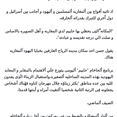
اذ تاتيه أفواج مِن ألمغاربه ألمسلمين و أليهود و أجانب مِن أسرائيل و
دول اُخري للتبرك بقدراته ألخارقه.
“المكانه َّالتِى يحظي بها حاييم لدي المغاربه و أهل الصويره بالاساس
و صلت الي درجه تقديسه و عبادته”،
يقول حسن احد سكان مدينه الرياح العارفين بخبايا اليهود ألمغاربه
هناك.
برنامج ألحاخام “حاييم” أليومى يتوزع علَي ألاهتمام بالمقابر و المعابد
اليهوديه بهَذه المدينه الساحليه ألصغيره،واستقبال الزبناءَ الَذِى يفدون
عَليه مِن عده مناطق “يكثر زبناؤه خِلال مهرجان كناوه فهُناك أشخاص
يجعلونه فِى الرتبة الثانية شخصيا ألتقيت أمراه و أبنتها قدمتا،
الصيف ألماضي،
من ألدار ألبيضاءَ و بالضبط مِن حى بوركون مِن أجل زياره ألحاخام