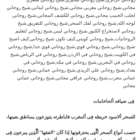
مجاني,شيخ روحاني مغربي مجاني,شيخ روحاني لبناني,شيخ روحاني
لجلب الحبيب مجاني,شيخ روحاني للكشف المجاني,شيخ روحاني
لوجه الله,شيخ روحاني لفك السحر,شيخ روحاني للتفريق,شيخ
روحاني لاستخراج الكنوز,شيخ روحاني ليبي,شيخ روحاني لتعليم
الروحانيات,شيخ روحاني كويتي,كيف تكون شيخ روحاني,كيف اصبح
شيخ روحاني,شيخ روحاني قوي,شيخ روحاني قوي جدا,شيخ روحاني
في الكويت,شيخ روحاني في الاردن,شيخ روحاني في الرياض,شيخ
روحاني في البحرين,شيخ روحاني في مكه,شيخ روحاني في
بغداد,شيخ روحاني علي الزيدي,شيخ روحاني عماني,شيخ روحاني
عماني مجرب,شيخ روحاني عراقي مجاني,شيخ روحاني عماني
مجاني
فِى ضيافه ألحاخامات
للسحر ألاسود خريطه فِى ألمغرب فاباطرته يتوزعون بمناطق بعينها،
حسب أنواع ألسحر ألَّتِى يحترفونها إذا كَان “الفقها” ألَّذِين يبرعون فِى