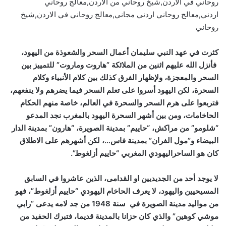
روحاني في الاردن,شيخ روحاني من الاردن,معالج روحاني
اردني,معالج روحاني اردني مجاني,معالج روحاني في الاردن,شيخ
روحاني
كثرت في عهد النبي سليمان أعمال السحر والشعوذة من اليهود،
فأنزل الله عليهم اثنين من الملائكة ”هاروت وماروت” للتمييز بين
السحر والمعجزة، ولإظهار الفرق كذلك بين كلام الأنبياء وكلام
السحرة، لكن اليهود أسروا على تعلم السحر فيما يضرهم ولا ينفعهم،
فتربعوا على هرم السحر والسحرة في العالم، خاصة منهم الحكام
الحاخامات، ومن بين أشهر السحرة اليهود بالمغرب نجد المدعو
“شلومو” من مراكش، “حاييم” بمدينة الصويرة، “هارون” بمدينة الدار
البيضاء و”مول الفران” بمدينة فاس…، لكن أشهرهم على الاطلاق
كان هو الساحراليهودي المغربي “حاييم أزلغوط”.
لا يوجد أحد من الجديديين او القدامى، الذين عاشروا في السابق
المسيحيين واليهود، لا يعرف الحاخام اليهودي “حاييم أزلغوط”، فهو
من مواليد مدينة الصويرة في سنة 1948 من جد لامه يدعى “رابي
موشي كوهين” والذي كان حزانا بالمدينة قديما، فتبرك الحفيد من