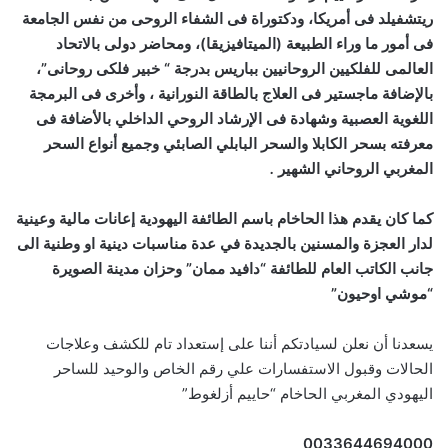
ريتشفيلد فى أمريكا، ودكتوراة فى الشفاء الروحى من نفس الجامعة
فى أمور ما وراء الطبيعة (الميتافيزيقا)، ومحاضر دولى بالاتحاد
العالمى للفلكيين الروحانيين بباريس بدرجة “ خبير فلكى روحانى”،
بالإضافة ماجستير فى العلاج بالطاقة النورانية ، وأخرى فى البرمجة
اللغوية العصبية وشهادة فى الإرشاد الروحي الداخلي بالأضافة فى
معرفته بسحر الكابلا والسحر البابلي الصابئي وجميع أنواع السحر
المغربي الروحاني الشهير
.
كما كان يقدم هذا الحاخام باسم الطائفة اليهودية إعانات مالية وعينية
لدار العجزة والمسنين بالجديدة في عدة مناسبات دينية او وطنية الى
جانب الكاتب العام للطائفة “دافيد ممان” وحزان مدينة الصويرة
“موشي اوحيون”
يسعدنا أن نعلن لسيادتكم أننا على إستعداد تام للكشف وعلاجات
الحالات وقبول الاستفسارات علي رقم الخاص والوحيد للساحر
اليهودي المغربي الحاخام “حاييم أزلغوط”
0033644694000