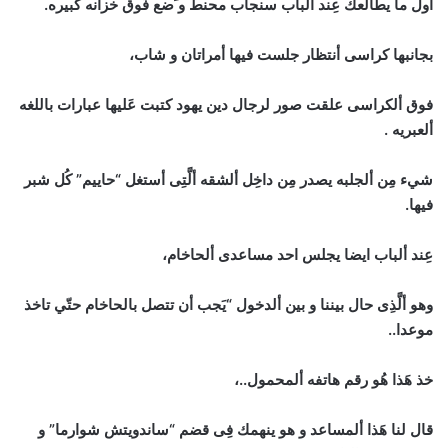
اول ما يطالعك عِند ألباب سنجاب محنط و َضع فَوق خزانه كبيره.
بجانبها كراسى أنتظار جلست فيها أمراتان و شاب،
فوق ألكراسى علقت صور لرجال دين يهود كتبت عَليها عبارات باللغه
ألعبريه .
شيء مِن ألجلبه يصدر مِن داخِل ألشقه ألَّتِى أستغل “حاييم” كُل شبر
فيها.
عِند ألباب ايضا يجلس احد مساعدى ألحاخام،
وهو ألَّذِى حال بيننا و بين ألدخول “يَجب أن تتصل بالحاخام حتّي تاخذ
موعدا..
خذ هَذا هُو رقم هاتفه ألمحمول..،
قال لنا هَذا ألمساعد و هو ينهمك فِى قضم “ساندويتش شوارما” و