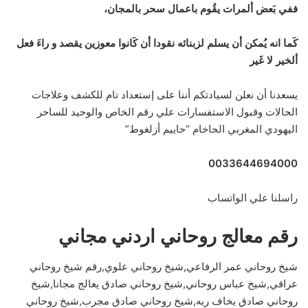
ففي بَعض ألمرات يقُوم باعمال سحر بالمجان،
كَما انه يُمكن أن يسلم لزبنائه نقودا أن كَانوا معوزين يقصد و راءَ فعل
ألخير لا غَير
يسعدنا أن نعلن لسيادتكم أننا على إستعداد تام للكشف وعلاجات
الحالات وقبول الاستفسارات علي رقم الخاص والوحيد للساحر
اليهودي المغربي الحاخام “حاييم أزلغوط”
0033644694000
راسلنا علي الواتساب
رقم معالج روحاني اردني مجاني
شيخ روحاني عمر الرفاعي,شيخ روحاني علوي,رقم شيخ روحاني
عراقي,شيخ عباس روحاني,شيخ روحاني صادق يعالج مجانا,شيخ
روحاني صادق يخاف ربه,شيخ روحاني صادق مجرب,شيخ روحاني