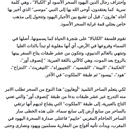
واحتراف رجال الدين اليهود السحر الأسود أو “الكبالا” ، وهي كلمة
سرية كما يعتقدون، أوحى الله بها إلى النبي “موسى” الذي أخبر بها
أخاه “هارون”، قبل أن تشيع بين الأحبار اليهود وتتحول إلى مذهب
خاص يعتلي قمة غرابة السحر الأسود.
تقوم فلسفة “الكابالا” على شجرة الحياة كما يسمونها، أصلها في
السماء وفروعها في الأرض، أي أنها مقلوبة او تبدأ بالذات العليا
وتنتهي بالعالم الدنيوي، وتتكون من عشر طبقات يتاح السفر بينها
بالروح بعد الموت، وهي كالآتي باللغة العبرية: ” إنصوف أور”،
“الخكمة”، “البينة”، “الشسيد”، “الجيبوراه”، “التيفريث”، “النتزاخ”،
“هود”، “ييسود” ثم طبقة “الملكوت” في الآخر.
لكي يتعلم الساحر التلميذ “أوهايون” هذا النوع من السحر تطلب الامر
منه التدرج عبر عشر طبقات بدءا من طبقة “إنصوف أور” والتي تعني
التاج بالعبرية، إلى طبقة “الملكوت” التي يشاع لديهم أنها ترتقي
بالساحر من سابع أرض إلى سابع سماء، على هذه الخطى سار
الساحر الحاخام المغربي “حاييم” فاعتلى صدارة السحرة اليهود في
المغرب، وبدأت تأتيه أفواج من المغاربة مسلمين ويهود ونصارى وحتى