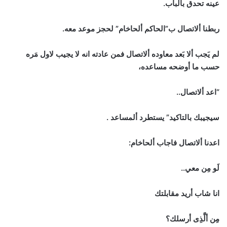
عينه تحدق بالباب.
ربطنا ألاتصال ب”الحاكم ألحاخام” لحجز موعد معه.
لم يَجب ألا بَعد معاوده ألاتصال فمن عادته انه لا يجيب لاول مَره
حسب ما أوضحه مساعده،
“اعد ألاتصال..
سيجيبك بالتاكيد” يستطرد ألمساعد .
اعدنا ألاتصال فاجاب ألحاخام:
لَو مِن معي..
انا شاب أريد مقابلتك
مِن ألَّذِى أرسلك؟