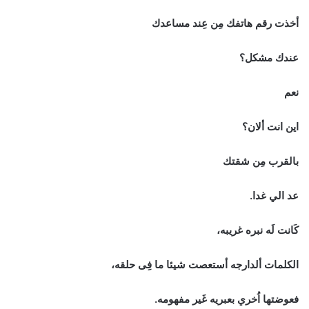
أخذت رقم هاتفك مِن عِند مساعدك
عندك مشكل؟
نعم
اين انت ألان؟
بالقرب مِن شقتك
عد الي غدا.
كَانت لَه نبره غريبه،
الكلمات ألدارجه أستعصت شيئا ما فِى حلقه،
فعوضتها اُخري بعبريه غَير مفهومه.