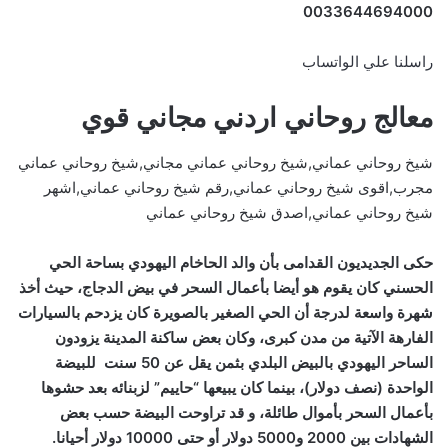
0033644694000
راسلنا علي الواتساب
معالج روحاني اردني مجاني قوي
شيخ روحاني عماني,شيخ روحاني عماني مجاني,شيخ روحاني عماني
مجرب,اقوى شيخ روحاني عماني,رقم شيخ روحاني عماني,اشهر
شيخ روحاني عماني,اصدق شيخ روحاني عماني
حكى الجديديون القدامى بأن والد الحاخام اليهودي بساحة الحي
الحسني كان يقوم هو أيضا بأعمال السحر في بيض الدجاج، حيث أخذ
شهرة واسعة لدرجة أن الحي الصغير بالصويرة كان يزدحم بالسيارات
الفارهة الآتية من مدن كبرى، وكان بعض ساكنة المدينة يزودون
الساحر اليهودي بالبيض البلدي بثمن يقل عن 50 سنت للبيضة
الواحدة (نصف دولار)، بينما كان يبيعها “حاييم” لزبنائه بعد حشوها
بأعمال السحر بأموال طائلة، و قد تراوحت البيضة حسب بعض
الشهادات بين 2000 و5000 دولار أو حتى 10000 دولار أحيانا.