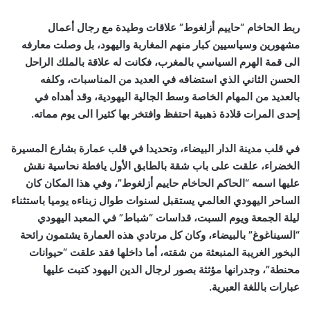
ربط الحاخام “حاييم أزلغوط” علاقات وطيدة مع رجال أعمال
مشهورين وسياسيين كبار منهم المغاربة واليهود، بل وصلت معارفه
الى قمة الهرم السياسي بالمغرب، فكانت له علاقة بالملك الراحل
الحسن الثاني الذي استضافه في العديد من المناسبات، وكلفه
بالعديد من المهام الخاصة وسط الجالية اليهودية، وقد أهداه في
إحدى المرات قلادة ذهبية احتفظ وافتخر بها كثيرا الى يوم مماته.
في قلب مدينة الدار البيضاء، وتحديدا في قلب عمارة بشارع المسيرة
الخضراء، علقت على باب شقة بالطابق الأول يافطة نحاسية نقش
عليها اسمه “الحاكم الحاخام حاييم أزلغوط”، وفي هذا المكان كان
الساحر اليهودي العالمي يستقبل لسنوات طوال زبناءه يوميا باستثناء
ليلة الجمعة ويوم السبت، قداسات “شباط” في المعبد اليهودي
“السيناغوغ” بالبيضاء، وكان كل مرتادي هذه العمارة يشتمون رائحة
البخور الغريبة المنبعثة من شقته، أما داخلها فقد علقت “حيوانات
محنطة”، وجدرانها مؤثثة بصور لرجال الدين اليهود كتبت عليها
عبارات باللغة العبرية.