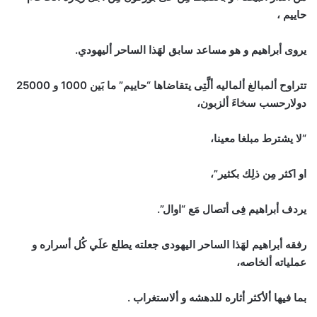
حاييم ،
يروى أبراهيم و هو مساعد سابق لهَذا الساحر أليهودي.
تتراوح ألمبالغ ألماليه ألَّتِى يتقاضاها “حاييم” ما بَين 1000 و 25000
دولارحسب سخاءَ ألزبون،
“لا يشترط مبلغا معينا،
او اكثر مِن ذلِك بكثير”،
يردف أبراهيم فِى أتصال مَع “اوال”.
رفقه أبراهيم لهَذا الساحر اليهودى جعلته يطلع علَي كُل أسراره و
عملياته ألخاصه،
بما فيها ألأكثر أثاره للدهشه و ألاستغراب .