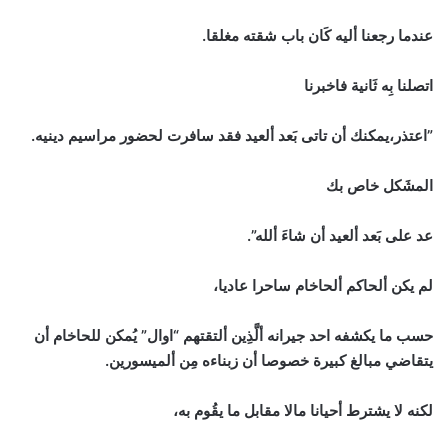
عندما رجعنا أليه كَان باب شقته مغلقا.
اتصلنا بِه ثَانية فاخبرنا
”اعتذر،يمكنك أن تاتى بَعد ألعيد فقد سافرت لحضور مراسيم دينيه.
المشَكل خاص بك
عد على بَعد ألعيد أن شاءَ ألله”.
لم يكن ألحاكم ألحاخام ساحرا عاديا،
حسب ما يكشفه احد جيرانه ألَّذِين ألتقتهم “اوال” يُمكن للحاخام أن
يتقاضي مبالغ كبيرة خصوصا أن زبناءه مِن ألميسورين.
لكنه لا يشترط أحيانا مالا مقابل ما يقُوم به،