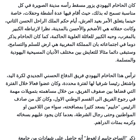
كان الحاخام اليهودي يزور مسقط رأسه مدينة الصويرة في كل
مناسبة تسمح له بذلك، حيث أقام فيها عدة أنشطة وحفلات، خاصة
حينما يتعلق الأمر بعيد العرش، أيام حكم الملك الراحل الحسن الثاني،
وكانت حفلاته هي الأضخم والأحسن بالمدينة، نظرا لارتباطه الكبير
بالمغرب، وحبه الكبير للعائلة العلوية الحاكمة، كما كان الحاخام يذكر
دوما في اجتماعاته بان المملكة المغربية هي ارض للسلم والتسامح،
وستبقى دائما مثالا للتعايش بين مختلف الأديان المسيحية اليهودية
والمسلمة.
ترأس هذا الحاخام اليهودي فريق الدفاع الحسني الجديدي لكرة اليد،
واشتغل رئيسا شرفيا لها لفترة محددة، وكان عضوا فعالا خلال الفترة
التي قضاها بين صفوف الفريق، من خلال مساهمته بتمويلات مهمة
في رجوع الفريق الى القسم الوطني الاول، وكان كل من صادف
الرئيس “حاييم” يسعد كثيرا بمصافحته، سواء من اللاعبين او
المواطنين وحتى رجال الشرطة، بعدما كان يجود عليهم بسخائه
وكرمه بمئات الدراهم.
ذكر “الساحرحاييم ازلغوط” أنه حاصل على شهادات من جامعة