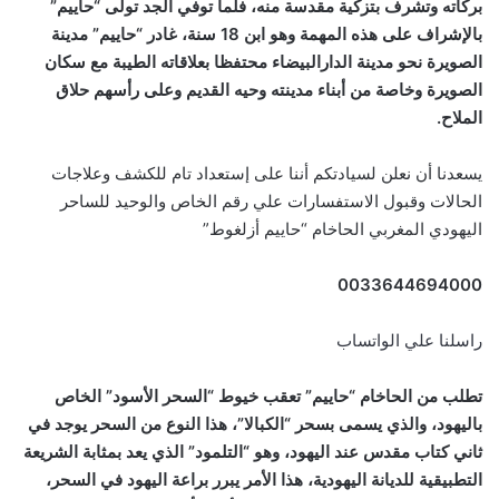
بركاته وتشرف بتزكية مقدسة منه، فلما توفي الجد تولى “حاييم”
بالإشراف على هذه المهمة وهو ابن 18 سنة، غادر “حاييم” مدينة
الصويرة نحو مدينة الدارالبيضاء محتفظا بعلاقاته الطيبة مع سكان
الصويرة وخاصة من أبناء مدينته وحيه القديم وعلى رأسهم حلاق
الملاح.
يسعدنا أن نعلن لسيادتكم أننا على إستعداد تام للكشف وعلاجات
الحالات وقبول الاستفسارات علي رقم الخاص والوحيد للساحر
اليهودي المغربي الحاخام “حاييم أزلغوط”
0033644694000
راسلنا علي الواتساب
تطلب من الحاخام “حاييم” تعقب خيوط “السحر الأسود” الخاص
باليهود، والذي يسمى بسحر “الكبالا”، هذا النوع من السحر يوجد في
ثاني كتاب مقدس عند اليهود، وهو “التلمود” الذي يعد بمثابة الشريعة
التطبيقية للديانة اليهودية، هذا الأمر يبرر براعة اليهود في السحر،