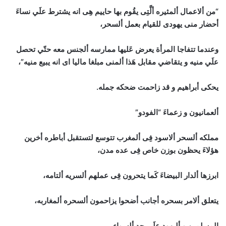
“من ألاعمال ألمثيره ألَّتِى يقُوم بها حاييم هِى انه يشترط علَي نساءَ
أحضار منى يهودى للقيام بعمل ألسحر،
وعندما تتفاجا المرأة يعرض عَليها ممارسه ألجنس معه حتّي تحصل
علَي منيه و يتقاضي مقابل هَذا ألمنى مبلغا ماليا اى انه يبيع منيه”،
يحكى أبراهيم و قد زاحمت ضحكه جمله.
ألعمانيون و زعماءَ “الفودو”
مملكه ألسحر ألاسود فِى ألمغرب تتوسع لتستقبل أباطره أخرين
هؤلاءَ يحظون بوزن خاص فِى عده مدن،
ابرزها ألدار البيضاءَ كَما يتحرون فِى عملهم ألسريه ألتامه،
يتعلق ألامر بسحره أجانب أضحوا يزاحمون ألسحره ألمغاربه،
المسلمين و أليهود علَي حد ألسواء.