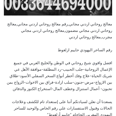
معالج روحاني اردني مجاني,رقم معالج روحاني اردني مجاني,معالج
روحاني اردني مجاني مضمون,معالج روحاني اردني مجاني
مجرب,معالج روحاني اردني
رقم الساحر اليهودي حاييم ازلغوط
افضل واقوي شيخ روحاني
في الوطن والخليج العربي في جميع
الإعمال الروحانية-جلب الحبيب-رد المطلقة-موافقة الأهل عي
شريك الحياة-علاج وفك أخطر أنواع السحر السفلي الأسود-طلاق
بين الازواج-مرض-جنون-سلب ارادة-فراق بين الاخوات-الزواج بمن
تحبون- أعمال استنزال وخطف المال-استخراج الكنوز والدفائن
يسعدنا أن نعلن لسيادتكم أننا على إستعداد تام للكشف وعلاجات
الحالات وقبول الاستفسارات علي رقم الخاص والوحيد للساحر
اليهودي المغربي الحاخام “حاييم أزلغوط”