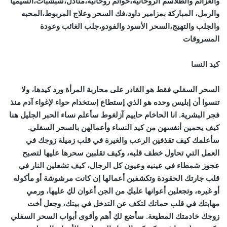
والعزائم والطلاسم الروحانيه،خواتم روحانيه،منادل،شبشبات،السيميا
والرمل، المباركة بمزامير داود،فك السحر وعلاج المربوط،المحبه
والجلب والتهيج،السحر الأسود والفودو،جلب الغائب وعودة
المسروقات
كيد النسا
السحر السفلي فقط هو القادر على محاربة المرأة ورد كيدها، ولا
تنسوا أن إبليس وحده هو الذي إستطاع إستخدام حواء لإغواء آدم منذ
فجر البشرية. انا الحاخام حاييم آزلغوط سأعلم نساء الحبر الجليل هنا
كيف يحمين أنفسهن من كيد النساء وأعمالهن بالسحر السفلي.
سأعلمك كيف تقذفين الرعب والغيرة في قلب زميلة زوجك في
العمل التي تحاول خطف قلبه، وكيف تقلبين سحرها عليها لتصبح
عجوز شمطاء في عينيه وعيون كل الرجال، كيف تشعلين النار في
قلب جارتك الحقودة وتكشفين أعمالها إن كانت مرشوشة أو مأكوله
أو غيره، وتجعلين أعوانها عليكِ من الجن أعوان لكِ عليها، ورمي
مهابتك في قلب حماتك لتكف عن التدخل في بيتك، وجعل أخت
زوجك خادمتك المطيعة. سأضع لكِ أهم وأقوى أبواب السحر السفلي