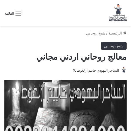
القائمة
الرئيسية
/
شيخ روحاني
شيخ روحاني
معالج روحاني اردني مجاني
تابع
الساحر اليهودي حاييم ازلغوط
على
X