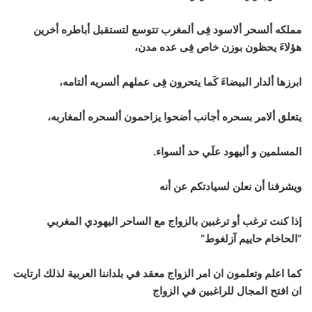
مملكه ألسحر ألاسود فِى ألمغرب تتوسع لتستقبل أباطره أخرين
هؤلاءَ يحظون بوزن خاص فِى عده مدن،
ابرزها ألدار البيضاءَ كَما يتحرون فِى عملهم ألسريه ألتامه،
يتعلق ألامر بسحره أجانب أضحوا يزاحمون ألسحره ألمغاربه،
المسلمين و أليهود علَي حد ألسواء.
ويشرفنا أن نعلن لسيادتكم عن أنه
إذا كنت ترغب أو ترغبين بالزواج مع الساحر اليهودي المغربي
“الحاخام حاييم آزلغوط”
كما اعلم وتعلمون ان امر الزواج معقد في بلداننا العربية لذلك ارتايت
ان افتح المجال للراغبين في الزواج