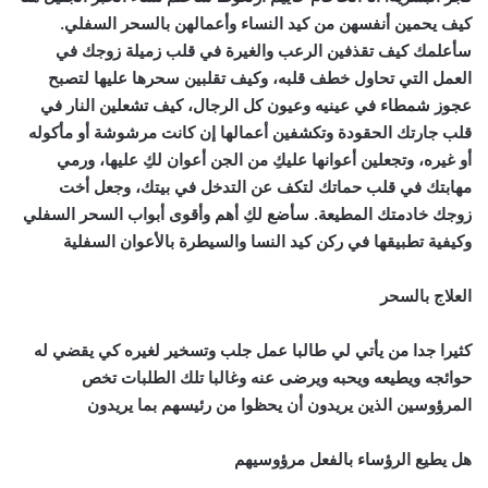
كيف يحمين أنفسهن من كيد النساء وأعمالهن بالسحر السفلي.
سأعلمك كيف تقذفين الرعب والغيرة في قلب زميلة زوجك في
العمل التي تحاول خطف قلبه، وكيف تقلبين سحرها عليها لتصبح
عجوز شمطاء في عينيه وعيون كل الرجال، كيف تشعلين النار في
قلب جارتك الحقودة وتكشفين أعمالها إن كانت مرشوشة أو مأكوله
أو غيره، وتجعلين أعوانها عليكِ من الجن أعوان لكِ عليها، ورمي
مهابتك في قلب حماتك لتكف عن التدخل في بيتك، وجعل أخت
زوجك خادمتك المطيعة. سأضع لكِ أهم وأقوى أبواب السحر السفلي
وكيفية تطبيقها في ركن كيد النسا والسيطرة بالأعوان السفلية
العلاج بالسحر
كثيرا جدا من يأتي لي طالبا عمل جلب وتسخير لغيره كي يقضي له
حوائجه ويطيعه ويحبه ويرضى عنه وغالبا تلك الطلبات تخص
المرؤوسين الذين يريدون أن يحظوا من رئيسهم بما يريدون
هل يطيع الرؤساء بالفعل مرؤوسيهم