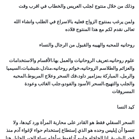
وذلك من خلال منتوج لجلب العريس والخطاب في اقرب وقت
ولمن يرغب بمنتوج الزواج فعليه بالاسراع في الطلب وانشاء الله
تعالى نقدم لكم مع هذا المنتوج قلاده
روحانيه للمحبه والهيبه والقبول من الرجال والنساء
علوم روحانيه،تعريف الروحانيات والعمل بها،الأقسام والاستخدامات
والعزائم والطلاسم الروحانيه،خواتم روحانيه،منادل،شبشبات،السيميا
والرمل، المباركة بمزامير داود،فك السحر وعلاج المربوط،المحبه
والجلب والتهيج،السحر الأسود والفودو،جلب الغائب وعودة
المسروقات
كيد النسا
السحر السفلي فقط هو القادر على محاربة المرأة ورد كيدها، ولا
تنسوا أن إبليس وحده هو الذي إستطاع إستخدام حواء لإغواء آدم منذ
فجر البشرية. انا الحاخام حاييم آزلغوط سأعلم نساء الحبر الجليل هنا