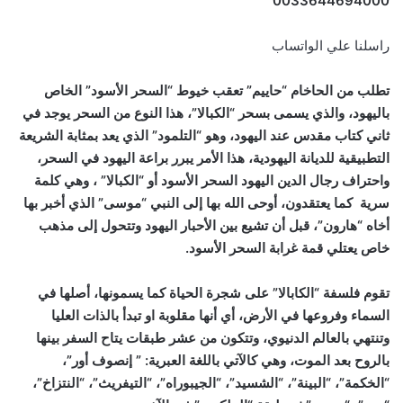
0033644694000
راسلنا علي الواتساب
تطلب من الحاخام “حاييم” تعقب خيوط “السحر الأسود” الخاص
باليهود، والذي يسمى بسحر “الكبالا”، هذا النوع من السحر يوجد في
ثاني كتاب مقدس عند اليهود، وهو “التلمود” الذي يعد بمثابة الشريعة
التطبيقية للديانة اليهودية، هذا الأمر يبرر براعة اليهود في السحر،
واحتراف رجال الدين اليهود السحر الأسود أو “الكبالا” ، وهي كلمة
سرية كما يعتقدون، أوحى الله بها إلى النبي “موسى” الذي أخبر بها
أخاه “هارون”، قبل أن تشيع بين الأحبار اليهود وتتحول إلى مذهب
خاص يعتلي قمة غرابة السحر الأسود.
تقوم فلسفة “الكابالا” على شجرة الحياة كما يسمونها، أصلها في
السماء وفروعها في الأرض، أي أنها مقلوبة او تبدأ بالذات العليا
وتنتهي بالعالم الدنيوي، وتتكون من عشر طبقات يتاح السفر بينها
بالروح بعد الموت، وهي كالآتي باللغة العبرية: ” إنصوف أور”،
“الخكمة”، “البينة”، “الشسيد”، “الجيبوراه”، “التيفريث”، “النتزاخ”،