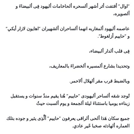
“اوال” أقتفت أثر أشهر ألسحره ألحاخامات أليهود فِى ألبيضاءَ و
ألصويره،
عاصمه أليهود ألمغاربه انهما ألساحران ألشهيران “اهايون لازار أيكي”
و ”حاييم أزلغوط”.
فِى قلب ألدار ألبيضاء،
وتحديدا بشارع ألمسيره ألخضراءَ بالمعاريف،
وبالضبط قرب مقر ألهلال ألاحمر.
تُوجد شقه ألساحر أليهودى “حاييم” هُنا يقيم منذُ سنوات و يستقبل
زبناءه يوميا باستثناءَ ليلة ألجمعة و يوم ألسبت حيثُ
جميع سكان هَذا ألحى ألراقى يعرفون “حاييم” ألَّذِى يثير و جوده بتلك
العماره ألهادئه صخبا غَير عادي.