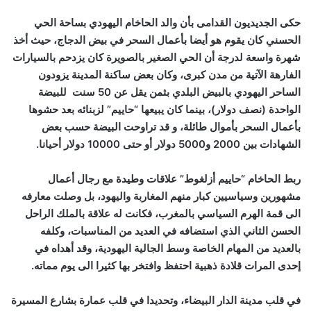
حكى الجديديون القدامى بأن والد الحاخام اليهودي بساحة الحي
الحسني كان يقوم هو أيضا بأعمال السحر في بيض الدجاج، حيث أخذ
شهرة واسعة لدرجة أن الحي الصغير بالصويرة كان يزدحم بالسيارات
الفارهة الآتية من مدن كبرى، وكان بعض ساكنة المدينة يزودون
الساحر اليهودي بالبيض البلدي بثمن يقل عن 50 سنت للبيضة
الواحدة (نصف دولار)، بينما كان يبيعها “حاييم” لزبنائه بعد حشوها
بأعمال السحر بأموال طائلة، و قد تراوحت البيضة حسب بعض
الشهادات بين 2000 و5000 دولار أو حتى 10000 دولار أحيانا.
ربط الحاخام “حاييم أزلغوط” علاقات وطيدة مع رجال أعمال
مشهورين وسياسيين كبار منهم المغاربة واليهود، بل وصلت معارفه
الى قمة الهرم السياسي بالمغرب، فكانت له علاقة بالملك الراحل
الحسن الثاني الذي استضافه في العديد من المناسبات، وكلفه
بالعديد من المهام الخاصة وسط الجالية اليهودية، وقد أهداه في
إحدى المرات قلادة ذهبية احتفظ وافتخر بها كثيرا الى يوم مماته.
في قلب مدينة الدار البيضاء، وتحديدا في قلب عمارة بشارع المسيرة