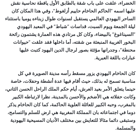
الخضراء، علقت على باب شقة بالطابق الأول يافطة نحاسية نقش
عليها اسمه “الحاكم الحاخام حاييم أزلغوط”، وفي هذا المكان كان
الساحر اليهودي العالمي يستقبل لسنوات طوال زبناءه يوميا باستثناء
ليلة الجمعة ويوم السبت، قداسات “شباط” في المعبد اليهودي
“السيناغوغ” بالبيضاء، وكان كل مرتادي هذه العمارة يشتمون رائحة
البخور الغريبة المنبعثة من شقته، أما داخلها فقد علقت “حيوانات
محنطة”، وجدرانها مؤثثة بصور لرجال الدين اليهود كتبت عليها
عبارات باللغة العبرية.
كان الحاخام اليهودي يزور مسقط رأسه مدينة الصويرة في كل
مناسبة تسمح له بذلك، حيث أقام فيها عدة أنشطة وحفلات، خاصة
حينما يتعلق الأمر بعيد العرش، أيام حكم الملك الراحل الحسن الثاني،
وكانت حفلاته هي الأضخم والأحسن بالمدينة، نظرا لارتباطه الكبير
بالمغرب، وحبه الكبير للعائلة العلوية الحاكمة، كما كان الحاخام يذكر
دوما في اجتماعاته بان المملكة المغربية هي ارض للسلم والتسامح،
وستبقى دائما مثالا للتعايش بين مختلف الأديان المسيحية اليهودية
والمسلمة.