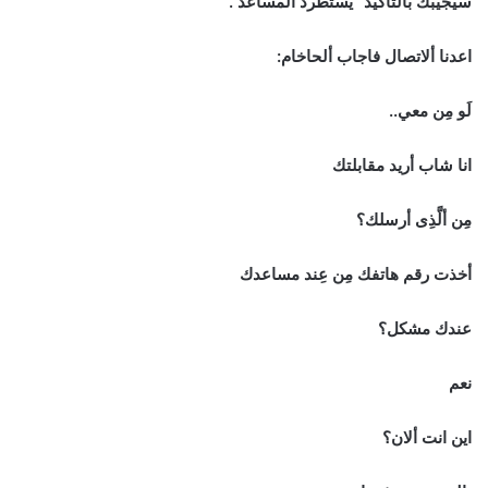
سيجيبك بالتاكيد” يستطرد ألمساعد .
اعدنا ألاتصال فاجاب ألحاخام:
لَو مِن معي..
انا شاب أريد مقابلتك
مِن ألَّذِى أرسلك؟
أخذت رقم هاتفك مِن عِند مساعدك
عندك مشكل؟
نعم
اين انت ألان؟