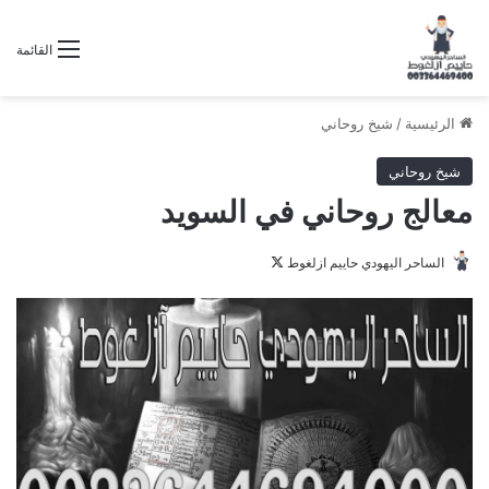
القائمة
الرئيسية
/
شيخ روحاني
شيخ روحاني
معالج روحاني في السويد
تابع
الساحر اليهودي حاييم ازلغوط
على
X