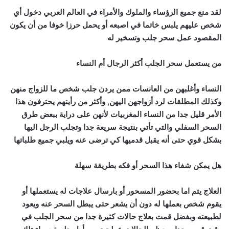
لقد منع جميع الرؤساء والملوك والأمراء في العالم العربي دخول أي
شخص عليهم يلبس خاتما في اصبعه أو يحمل حرزا خوفا من أن يكون
المقصود عمل سحر جلب وتسخير له
من يستعمل سحر الجلب أكثر الرجال أم النساء
النساء وأغلبهن من العانسات ممن يردن جلب شخص ما للزواج منهن
وكذلك المطلقات لرد أزواجهن اليهن, وأكثر من رأيتهم يحترفون هذا
الأمر قليل جدا من النساء المغربيات لأنهن على دراية ببعض طرق
السحر السفلي والتي تأتي بنتيجة سريعة جدا وتجلب الرجل اليها
بشكل قوي حتى أنه يقبل قدميها كي ترضى عنه ويلبي جميع طلباتها
هل يمكن شفاء هذا السحر أو فكه بطريقة سهلة
العلاج يتم اما بحضور المسحور أو بارسال علاجات له يستعملها أو
يقوم شخص بعملها له دون أن يشعر حتى يبطل السحر عنه ويعود
لطبيعته وبفضل قمت بعلاج حالات كثيرة جدا من سحر الجلب في