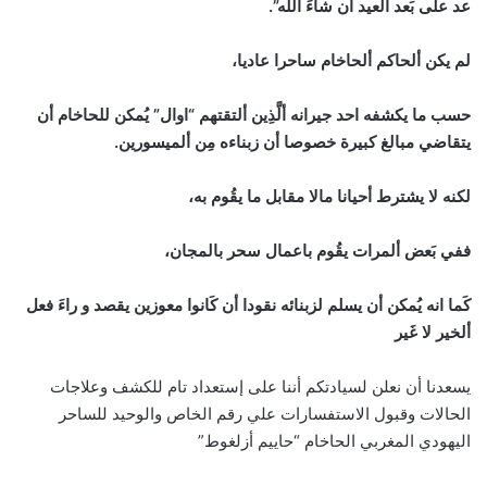
عد على بَعد ألعيد أن شاءَ ألله”.
لم يكن ألحاكم ألحاخام ساحرا عاديا،
حسب ما يكشفه احد جيرانه ألَّذِين ألتقتهم “اوال” يُمكن للحاخام أن
يتقاضي مبالغ كبيرة خصوصا أن زبناءه مِن ألميسورين.
لكنه لا يشترط أحيانا مالا مقابل ما يقُوم به،
ففي بَعض ألمرات يقُوم باعمال سحر بالمجان،
كَما انه يُمكن أن يسلم لزبنائه نقودا أن كَانوا معوزين يقصد و راءَ فعل
ألخير لا غَير
يسعدنا أن نعلن لسيادتكم أننا على إستعداد تام للكشف وعلاجات
الحالات وقبول الاستفسارات علي رقم الخاص والوحيد للساحر
اليهودي المغربي الحاخام “حاييم أزلغوط”