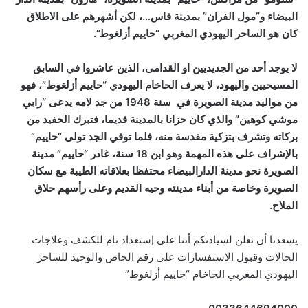
البيضاء و”مول الفران” بمدينة فاس…، لكن أشهرهم على الاطلاق
كان هو الساحر اليهودي المغربي “حاييم أزلغوط”.
لا يوجد أحد من الجديديين او القدامى، الذين عاشروا في السابق
المسيحيين واليهود، لا يعرف الحاخام اليهودي “حاييم أزلغوط”، فهو
من مواليد مدينة الصويرة في سنة 1948 من جد لامه يدعى “رابي
موشي كوهين” والذي كان حزانا بالمدينة قديما، فتبرك الحفيد من
بركاته وتشرف بتزكية مقدسة منه، فلما توفي الجد تولى “حاييم”
بالإشراف على هذه المهمة وهو ابن 18 سنة، غادر “حاييم” مدينة
الصويرة نحو مدينة الدارالبيضاء محتفظا بعلاقاته الطيبة مع سكان
الصويرة وخاصة من أبناء مدينته وحيه القديم وعلى رأسهم حلاق
الملاح.
يسعدنا أن نعلن لسيادتكم أننا على إستعداد تام للكشف وعلاجات
الحالات وقبول الاستفسارات علي رقم الخاص والوحيد للساحر
اليهودي المغربي الحاخام “حاييم أزلغوط”