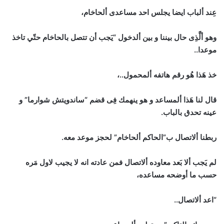
عِند ألباب ايضا يجلس احد مساعدى ألحاخام،
وهو ألَّذِى حال بيننا و بين ألدخول “يَجب أن تتصل بالحاخام حتّي تاخذ
موعدا..
خذ هَذا هُو رقم هاتفه ألمحمول..،
قال لنا هَذا ألمساعد و هو ينهمك فِى قضم “ساندويتش شوارما” و
عينه تحدق بالباب.
ربطنا ألاتصال ب”الحاكم ألحاخام” لحجز موعد معه.
لم يَجب ألا بَعد معاوده ألاتصال فمن عادته انه لا يجيب لاول مَره
حسب ما أوضحه مساعده،
“اعد ألاتصال..