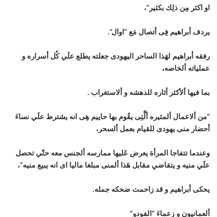
او اكثر مِن ذلِك بكثير”،
يردف أبراهيم فِى أتصال مَع “اوال”.
رفقه أبراهيم لهَذا الساحر اليهودى جعلته يطلع علَي كُل أسراره و
عملياته ألخاصه،
بما فيها ألأكثر أثاره للدهشه و ألاستغراب .
“من ألاعمال ألمثيره ألَّتِى يقُوم بها حاييم هِى انه يشترط علَي نساءَ
أحضار منى يهودى للقيام بعمل ألسحر،
وعندما تتفاجا المرأة يعرض عَليها ممارسه ألجنس معه حتّي تحصل
علَي منيه و يتقاضي مقابل هَذا ألمنى مبلغا ماليا اى انه يبيع منيه”،
يحكى أبراهيم و قد زاحمت ضحكه جمله.
ألعمانيون و زعماءَ “الفودو”