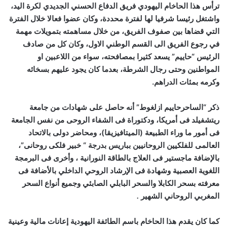
ترأس هذا الحاخام اليهودي فريق الدفاع الحسني الجديدي لكرة اليد،
واشتغل رئيسا شرفيا لها لفترة محددة، وكان عضوا فعالا خلال الفترة
التي قضاها بين صفوف الفريق، من خلال مساهمته بتمويلات مهمة
في رجوع الفريق الى القسم الوطني الاول، وكان كل من صادف
الرئيس “حاييم” يسعد كثيرا بمصافحته، سواء من اللاعبين او
المواطنين وحتى رجال الشرطة، بعدما كان يجود عليهم بسخائه
وكرمه بمئات الدراهم.
ذكر “الساحرحاييم ازلغوط” أنه حاصل على شهادات من جامعة
ريتشفيلد فى أمريكا، ودكتوراة فى الشفاء الروحى من نفس الجامعة
فى أمور ما وراء الطبيعة (الميتافيزيقا)، ومحاضر دولى بالاتحاد
العالمى للفلكيين الروحانيين بباريس بدرجة “ خبير فلكى روحانى”،
بالإضافة ماجستير فى العلاج بالطاقة النورانية ، وأخرى فى البرمجة
اللغوية العصبية وشهادة فى الإرشاد الروحي الداخلي بالأضافة فى
معرفته بسحر الكابلا والسحر البابلي الصابئي وجميع أنواع السحر
المغربي الروحاني الشهير
.
كما كان يقدم هذا الحاخام باسم الطائفة اليهودية إعانات مالية وعينية