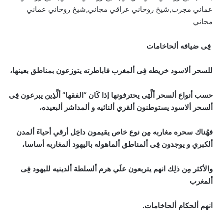
عماني مجرب,شيخ روحاني عراقي مجاني,شيخ روحاني عماني
مجاني
فِى ضيافه ألحاخامات
للسحر ألاسود خريطه فِى ألمغرب فاباطرته يتوزعون بمناطق بعينها،
حسب أنواع ألسحر ألَّتِى يحترفونها إذا كَان “الفقها” ألَّذِين يبرعون فِى
ألسحر ألاسود يستوطنون ألقري ألنائيه و ألمداشر ألبعيده،
فهُناك سحره مغاربه مِن نوع خاص يقيمون داخِل أرقي أحياءَ ألمدن
ألكبري و يوجدون فِى ألمناطق ألماهوله باليهود ألمغاربه أساسا،
والأكثر مِن ذلِك انهم يتربعون علَي هرم ألسلطة ألدينيه لليهود فِى
ألمغرب
انهم ألحكام ألحاخامات.