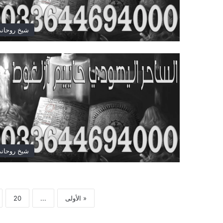
شيخ روحان
شيخ روحان
« الأولى
...
20