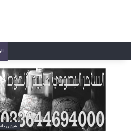
ال
شيخ روحان